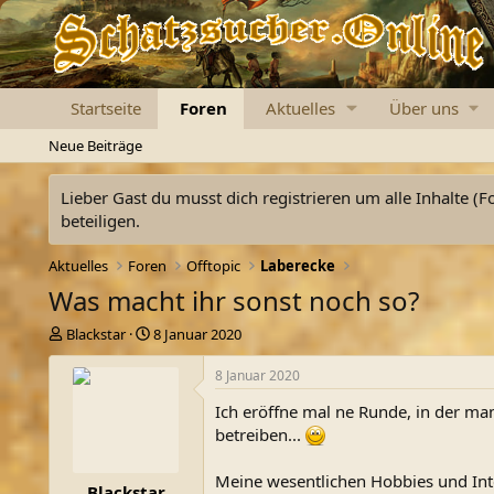
Startseite
Foren
Aktuelles
Über uns
Neue Beiträge
Lieber Gast du musst dich registrieren um alle Inhalte (F
beteiligen.
Aktuelles
Foren
Offtopic
Laberecke
Was macht ihr sonst noch so?
E
E
Blackstar
8 Januar 2020
r
r
s
s
8 Januar 2020
t
t
Ich eröffne mal ne Runde, in der man
e
e
l
l
betreiben...
l
l
e
t
Meine wesentlichen Hobbies und In
Blackstar
r
a