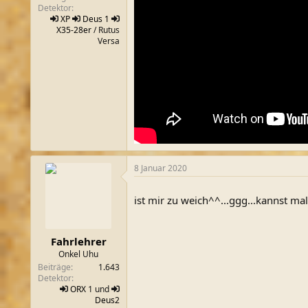
Detektor
XP
Deus 1
X35-28er
/ Rutus
Versa
8 Januar 2020
ist mir zu weich^^...ggg...kannst m
Fahrlehrer
Onkel Uhu
Beiträge
1.643
Detektor
ORX
1 und
Deus2