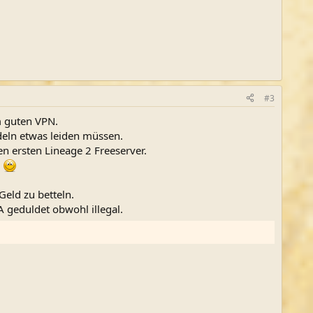
#3
m guten VPN.
deln etwas leiden müssen.
en ersten Lineage 2 Freeserver.
.
Geld zu betteln.
A geduldet obwohl illegal.