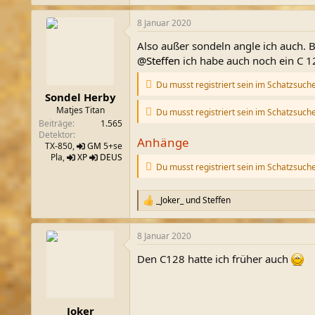
8 Januar 2020
Also außer sondeln angle ich auch. B
@Steffen
ich habe auch noch ein C 
Du musst registriert sein im Schatzsuch
Sondel Herby
Matjes Titan
Du musst registriert sein im Schatzsuch
Beiträge
1.565
Detektor
Anhänge
TX-850,
GM
5+se
Pla,
XP
DEUS
Du musst registriert sein im Schatzsuch
_Joker_
und
Steffen
R
e
a
8 Januar 2020
k
t
Den C128 hatte ich früher auch
i
o
n
e
n
_Joker_