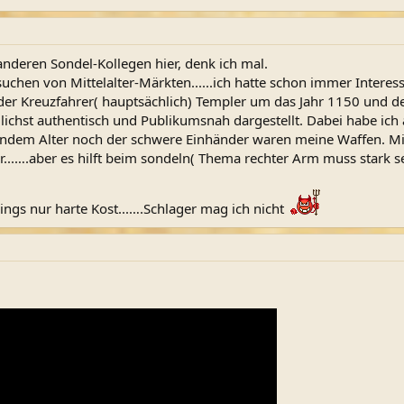
anderen Sondel-Kollegen hier, denk ich mal.
>)
uchen von Mittelalter-Märkten......ich hatte schon immer Interes
er
 der Kreuzfahrer( hauptsächlich) Templer um das Jahr 1150 und 
ichst authentisch und Publikumsnah dargestellt. Dabei habe ich
llucinating
dem Alter noch der schwere Einhänder waren meine Waffen. Mittl
...….aber es hilft beim sondeln( Thema rechter Arm muss stark se
ings nur harte Kost...….Schlager mag ich nicht
dir nen Kopf zu stopfen