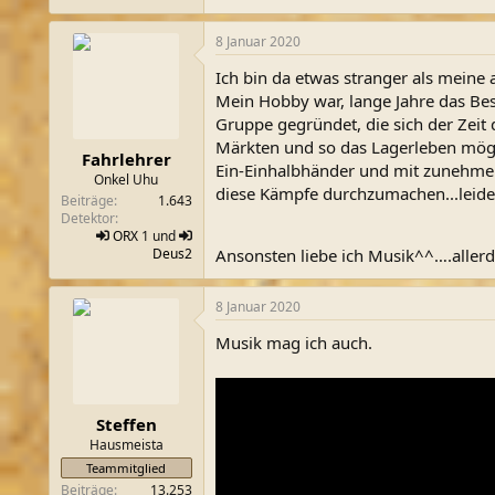
SOUND=220
8 Januar 2020
Var.STA1=(<src.str>/2)
Var.STA2=(<src.str>/5)
Ich bin da etwas stranger als meine 
Src.STAM=(<VAR.STA1>+<VAR.STA2
Mein Hobby war, lange Jahre das Bes
SRC.NEWITEM i_mem_rauschdau
Gruppe gegründet, die sich der Zeit
SRC.ACT.TIMER=60
Märkten und so das Lagerleben mögl
SRC.ACT.EQUIP
Fahrlehrer
SRC.FLAGS=<SRC.FLAGS>|statf_ha
Ein-Einhalbhänder und mit zunehmen
Onkel Uhu
SRC.CONSUME 1 i_Dope
diese Kämpfe durchzumachen...leider
Beiträge
1.643
ELSE
Detektor
SRC.MESSAGE Du hast kein Dope
ORX
1 und
Endif
Deus2
Ansonsten liebe ich Musik^^….allerd
ELSE
SRC.MESSAGE Du bist zu breit um 
ENDIF
8 Januar 2020
Musik mag ich auch.
Steffen
Hausmeista
Teammitglied
Beiträge
13.253