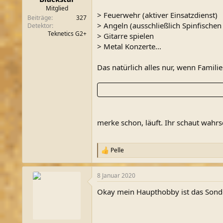
m
Mitglied
> Feuerwehr (aktiver Einsatzdienst)
Beiträge
327
> Angeln (ausschließlich Spinfischen 
Detektor
Teknetics G2+
> Gitarre spielen
> Metal Konzerte...
Das natürlich alles nur, wenn Familie
merke schon, läuft. Ihr schaut wahrsc
Pelle
R
e
a
8 Januar 2020
k
t
Okay mein Haupthobby ist das Sonde
i
o
n
e