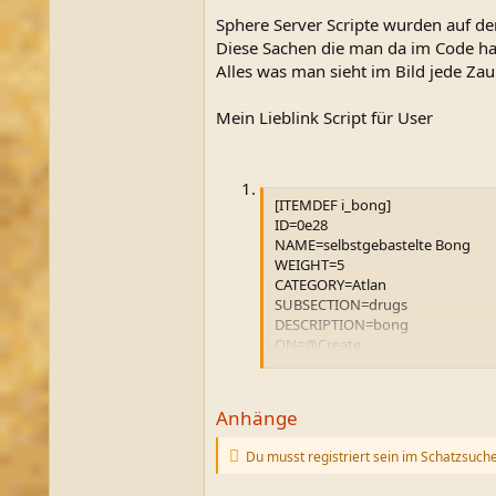
Sphere Server Scripte wurden auf de
Diese Sachen die man da im Code ha
Alles was man sieht im Bild jede Zau
Mein Lieblink Script für User
[ITEMDEF i_bong]
ID=0e28
NAME=selbstgebastelte Bong
WEIGHT=5
CATEGORY=Atlan
SUBSECTION=drugs
DESCRIPTION=bong
ON=@Create
COLOR=1301
ON=@DCLICK
Anhänge
If (<src.findid.i_mem_rauschdau
IF (<SRC.restest 1 i_dope>
Du musst registriert sein im Schatzsuch
SRC.SAY ** Zieht kraeftig am Bon
say *blubba*