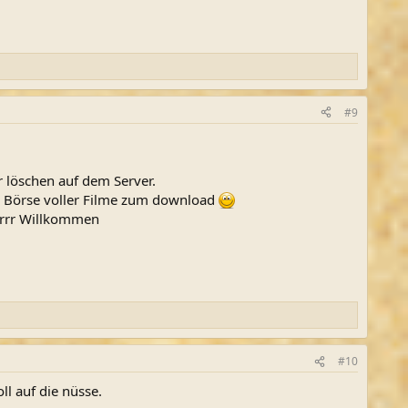
#9
r löschen auf dem Server.
ne Börse voller Filme zum download
rrrr Willkommen
#10
ll auf die nüsse.