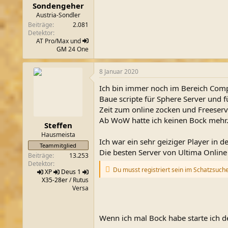
n
Sondengeher
:
Austria-Sondler
Beiträge
2.081
Detektor
AT Pro/Max und
GM
24 One
8 Januar 2020
Ich bin immer noch im Bereich Compu
Baue scripte für Sphere Server und 
Zeit zum online zocken und Freeserve
Ab WoW hatte ich keinen Bock mehr
Steffen
Hausmeista
Ich war ein sehr geiziger Player in 
Teammitglied
Die besten Server von Ultima Online 
Beiträge
13.253
Detektor
Du musst registriert sein im Schatzsuch
XP
Deus 1
X35-28er
/ Rutus
Versa
Wenn ich mal Bock habe starte ich d