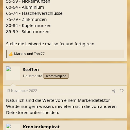
55-59 - Nickelmünzen
60-64 - Aluminium
65-74 - Flaschenverschlüsse
75-79 - Zinkmünzen
80-84 - Kupfermünzen
85-99 - Silbermünzen
Stelle die Leitwerte mal so fix und fertig rein.
Markus
und
Tobi77
R
e
a
Steffen
k
t
Hausmeista
Teammitglied
i
o
n
13 November 2022
#2
e
n
Natürlich sind die Werte von einem Markendetektor.
:
Würde nur gern wissen, inwiefern sich die von anderen
Detektoren unterscheiden.
Kronkorkenpirat