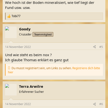
Wie hoch ist der Boden mineralisiert, wie tief liegt der
Fund usw. usw.
Tobi77
R
e
a
Goody
k
t
Crusader
Teammitglied
i
o
n
14 November 2022
#5
e
n
Und wie steht es beim nox ?
:
Ich glaube Thomas erklärt es ganz gut
Du musst registriert sein, um Links zu sehen.
Registriere dich bitte
hier
Terra Arwilre
Erfahrener Sucher
14 November 2022
#6