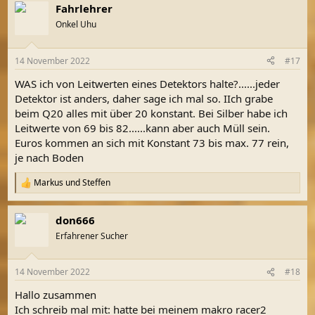
Fahrlehrer
k
t
Onkel Uhu
i
o
n
14 November 2022
#17
e
n
WAS ich von Leitwerten eines Detektors halte?......jeder
:
Detektor ist anders, daher sage ich mal so. IIch grabe
beim Q20 alles mit über 20 konstant. Bei Silber habe ich
Leitwerte von 69 bis 82......kann aber auch Müll sein.
Euros kommen an sich mit Konstant 73 bis max. 77 rein,
je nach Boden
Markus
und
Steffen
R
e
a
don666
k
t
Erfahrener Sucher
i
o
n
14 November 2022
#18
e
n
Hallo zusammen
:
Ich schreib mal mit: hatte bei meinem makro racer2