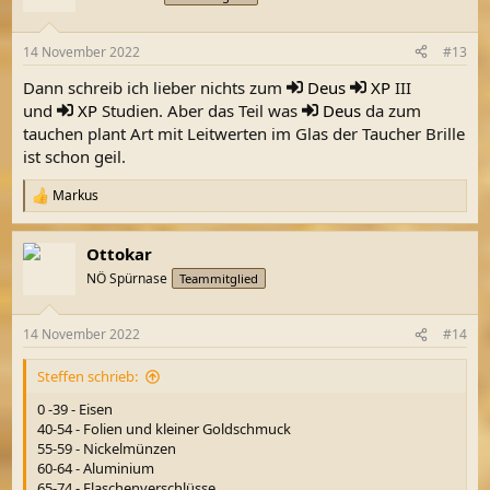
i
o
n
14 November 2022
#13
e
n
Dann schreib ich lieber nichts zum
Deus
XP
III
:
und
XP
Studien. Aber das Teil was
Deus
da zum
tauchen plant Art mit Leitwerten im Glas der Taucher Brille
ist schon geil.
Markus
R
e
a
Ottokar
k
t
NÖ Spürnase
Teammitglied
i
o
n
14 November 2022
#14
e
n
Steffen schrieb:
:
0 -39 - Eisen
40-54 - Folien und kleiner Goldschmuck
55-59 - Nickelmünzen
60-64 - Aluminium
65-74 - Flaschenverschlüsse