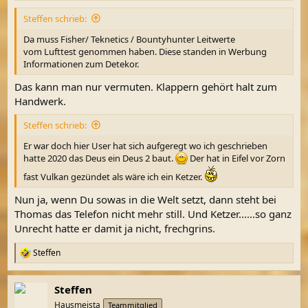
Steffen schrieb:
Da muss Fisher/ Teknetics / Bountyhunter Leitwerte
vom Lufttest genommen haben. Diese standen in Werbung
Informationen zum Detekor.
Das kann man nur vermuten. Klappern gehört halt zum
Handwerk.
Steffen schrieb:
Er war doch hier User hat sich aufgeregt wo ich geschrieben
hatte 2020 das Deus ein Deus 2 baut.
Der hat in Eifel vor Zorn
fast Vulkan gezündet als wäre ich ein Ketzer.
Nun ja, wenn Du sowas in die Welt setzt, dann steht bei
Thomas das Telefon nicht mehr still. Und Ketzer......so ganz
Unrecht hatte er damit ja nicht, frechgrins.
Steffen
R
e
a
Steffen
k
t
Hausmeista
Teammitglied