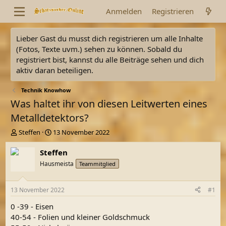
Anmelden
Registrieren
Lieber Gast du musst dich registrieren um alle Inhalte
(Fotos, Texte uvm.) sehen zu können. Sobald du
registriert bist, kannst du alle Beiträge sehen und dich
aktiv daran beteiligen.
Technik Knowhow
Was haltet ihr von diesen Leitwerten eines
Metalldetektors?
E
E
Steffen
13 November 2022
r
r
s
s
Steffen
t
t
Hausmeista
Teammitglied
e
e
l
l
l
l
13 November 2022
#1
e
t
r
a
0 -39 - Eisen
m
40-54 - Folien und kleiner Goldschmuck