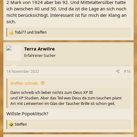
2 Mark von 1924 aber bei 92. Und Mittelaltersilber hatte
ich zwischen 40 und 50. Und da ist die Lage an sich noch
nicht berücksichtigt. Interessant ist für mich der Klang an
sich.
Tobi77
und
Steffen
R
e
a
Terra Arwilre
k
t
Erfahrener Sucher
i
o
n
14 November 2022
#16
e
n
Steffen schrieb:
:
Dann schreib ich lieber nichts zum Deus XP III
und XP Studien. Aber das Teil was Deus da zum tauchen plant
Art mit Leitwerten im Glas der Taucher Brille ist schon geil.
Willste Popoklitsch?
Steffen
R
e
a