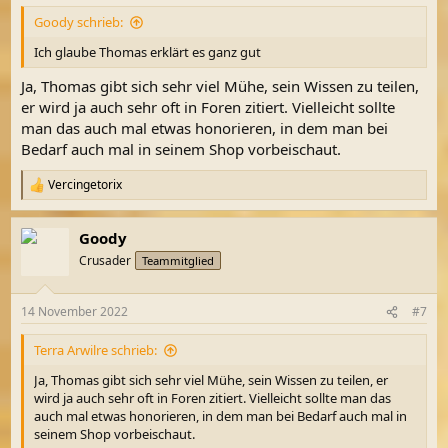
Goody schrieb:
Ich glaube Thomas erklärt es ganz gut
Ja, Thomas gibt sich sehr viel Mühe, sein Wissen zu teilen,
er wird ja auch sehr oft in Foren zitiert. Vielleicht sollte
man das auch mal etwas honorieren, in dem man bei
Bedarf auch mal in seinem Shop vorbeischaut.
Vercingetorix
R
e
a
Goody
k
t
Crusader
Teammitglied
i
o
n
14 November 2022
#7
e
n
Terra Arwilre schrieb:
:
Ja, Thomas gibt sich sehr viel Mühe, sein Wissen zu teilen, er
wird ja auch sehr oft in Foren zitiert. Vielleicht sollte man das
auch mal etwas honorieren, in dem man bei Bedarf auch mal in
seinem Shop vorbeischaut.