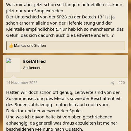
Was mir aber jetzt schon seit langem aufgefallen ist..kann
jetzt nur vom Simplex reden..
Der Unterschied von der SP28 zu der Detech 13" ist ja
schon ernorm,alleine von der Tiefenleistung und der
Kleinteile empfindlichkeit..Nur hab ich so manchesmal das
Gefühl das sich dadurch auch die Leitwerte ändern...?
Markus
und
Steffen
R
e
a
EkelAlfred
k
t
Auskenner
i
o
n
14 November 2022
#20
e
n
Hatten wir doch schon oft genug, Leitwerte sind von der
:
Zusammensetzung des Metalls sowie der Beschaffenheit
des Bodens abhaengig - natuerlich auch noch vom
Detektor und der verwendeten Spule..
Und was ich davon halte ist von oben geschriebenen
abhaengig, da generell was draus abzuleiten ist meiner
bescheidenen Meinung nach Quatsch.