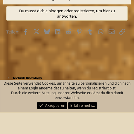
Du musst dich einloggen oder registrieren, um hier zu
antworten.
Facebook
X (Twitter)
Bluesky
LinkedIn
Reddit
Pinterest
Tumblr
WhatsApp
E-Mail
Link
Teilen:
Technik Knowhow
Diese Seite verwendet Cookies, um Inhalte zu personalisieren und dich nach
einem Login angemeldet zu halten, wenn du registriert bist.
Kontakt
Nutzungsbedingungen
Datenschutz
Durch die weitere Nutzung unserer Webseite erklärst du dich damit
Hilfe und Impressum
Start
R
einverstanden.
S
S
Akzeptieren
Erfahre mehr…
®
Community platform by XenForo
© 2010-2026 XenForo Ltd.