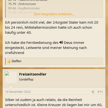
75-79 - Zinkmünzen
80-84 - Kupfermünzen
85-99 - Silbermünzen
Zum Vergrößern anklicken....
Stelle die Leitwerte mal so fix und fertig rein.
Ich persönlich nicht viel, der 24zigstel Stater kam mit 20
bis 24 rein, Mittelaltermünzlein hatte ich auch schon
häufig unter 40.
Ich habe die Fernbedienung des
Deus
immer
eingesteckt, Leitwerte sind meiner Meinung nach
irreführend
Steffen
R
e
a
Freizeitsondler
k
t
Sondelflop
i
o
n
14 November 2022
#15
e
n
Silber ist zudem ja auch relativ, da die Reinheit
:
unterschiedlich ist. Kleine Kreuzer zb liegen bei mir um 60,