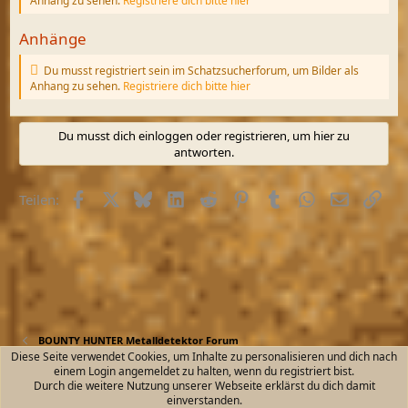
Anhang zu sehen.
Registriere dich bitte hier
Anhänge
Du musst registriert sein im Schatzsucherforum, um Bilder als
Anhang zu sehen.
Registriere dich bitte hier
Du musst dich einloggen oder registrieren, um hier zu
antworten.
Facebook
X (Twitter)
Bluesky
LinkedIn
Reddit
Pinterest
Tumblr
WhatsApp
E-Mail
Link
Teilen:
BOUNTY HUNTER Metalldetektor Forum
Diese Seite verwendet Cookies, um Inhalte zu personalisieren und dich nach
einem Login angemeldet zu halten, wenn du registriert bist.
Kontakt
Nutzungsbedingungen
Datenschutz
Durch die weitere Nutzung unserer Webseite erklärst du dich damit
Hilfe und Impressum
Start
R
einverstanden.