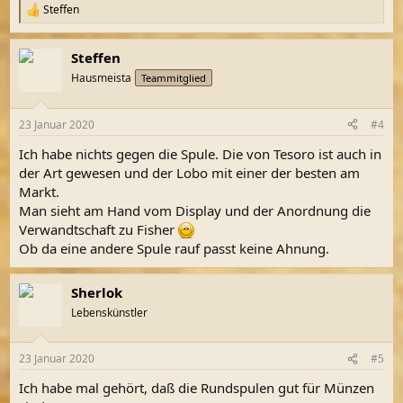
Steffen
R
e
a
Steffen
k
t
Hausmeista
Teammitglied
i
o
n
23 Januar 2020
#4
e
n
Ich habe nichts gegen die Spule. Die von Tesoro ist auch in
:
der Art gewesen und der Lobo mit einer der besten am
Markt.
Man sieht am Hand vom Display und der Anordnung die
Verwandtschaft zu Fisher
Ob da eine andere Spule rauf passt keine Ahnung.
Sherlok
Lebenskünstler
23 Januar 2020
#5
Ich habe mal gehört, daß die Rundspulen gut für Münzen