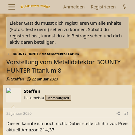
Anmelden
Registrieren
Lieber Gast du musst dich registrieren um alle Inhalte
(Fotos, Texte uvm.) sehen zu können. Sobald du
registriert bist, kannst du alle Beiträge sehen und dich
aktiv daran beteiligen.
BOUNTY HUNTER Metalldetektor Forum
Vorstellung vom Metalldetektor BOUNTY
HUNTER Titanium 8
E
E
Steffen
22 Januar 2020
r
r
s
s
Steffen
t
t
Hausmeista
Teammitglied
e
e
l
l
l
l
22 Januar 2020
#1
e
t
r
a
Diesen kannte ich noch nicht. Daher stelle ich ihn vor. Preis
m
aktuell Amazon 214,37