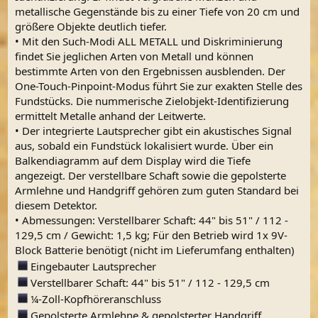
metallische Gegenstände bis zu einer Tiefe von 20 cm und
größere Objekte deutlich tiefer.
• Mit den Such-Modi ALL METALL und Diskriminierung
findet Sie jeglichen Arten von Metall und können
bestimmte Arten von den Ergebnissen ausblenden. Der
One-Touch-Pinpoint-Modus führt Sie zur exakten Stelle des
Fundstücks. Die nummerische Zielobjekt-Identifizierung
ermittelt Metalle anhand der Leitwerte.
• Der integrierte Lautsprecher gibt ein akustisches Signal
aus, sobald ein Fundstück lokalisiert wurde. Über ein
Balkendiagramm auf dem Display wird die Tiefe
angezeigt. Der verstellbare Schaft sowie die gepolsterte
Armlehne und Handgriff gehören zum guten Standard bei
diesem Detektor.
• Abmessungen: Verstellbarer Schaft: 44" bis 51" / 112 -
129,5 cm / Gewicht: 1,5 kg; Für den Betrieb wird 1x 9V-
Block Batterie benötigt (nicht im Lieferumfang enthalten)
Eingebauter Lautsprecher
Verstellbarer Schaft: 44" bis 51" / 112 - 129,5 cm
¼-Zoll-Kopfhöreranschluss
Gepolsterte Armlehne & gepolsterter Handgriff