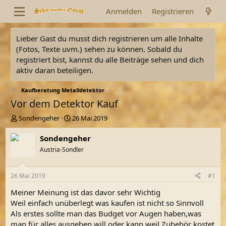
Anmelden
Registrieren
Lieber Gast du musst dich registrieren um alle Inhalte
(Fotos, Texte uvm.) sehen zu können. Sobald du
registriert bist, kannst du alle Beiträge sehen und dich
aktiv daran beteiligen.
Kaufberatung Metalldetektor
Vor dem Detektor Kauf
E
E
Sondengeher
26 Mai 2019
r
r
s
s
Sondengeher
t
t
Austria-Sondler
e
e
l
l
l
l
26 Mai 2019
#1
e
t
r
a
Meiner Meinung ist das davor sehr Wichtig
m
Weil einfach unüberlegt was kaufen ist nicht so Sinnvoll
Als erstes sollte man das Budget vor Augen haben,was
man für alles ausgeben will oder kann,weil Zubehör kostet