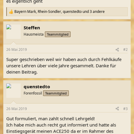
es eigentlich geht
Bayern Mark
,
Rhein-Sondler
,
quenstedto
und 3 andere
R
e
a
Steffen
k
t
Hausmeista
Teammitglied
i
o
n
26 Mai 2019
#2
e
n
Super geschrieben weil wir haben auch durch Fehlkäufe
:
unsere Lehren über viele Jahre gesammelt. Danke für
deinen Beitrag.
quenstedto
Forenfossil
Teammitglied
26 Mai 2019
#3
Gut formuliert, man zahlt schnell Lehrgeld!
Ich habe mich auch recht gut informiert und hatte als
Einstiegsgerät meinen ACE250 da er im Rahmer des