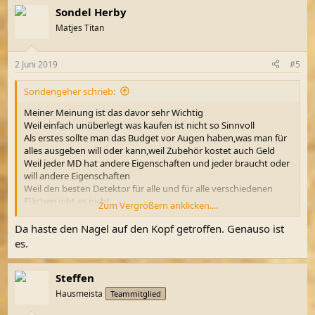
Sondel Herby
Matjes Titan
2 Juni 2019
#5
Sondengeher schrieb:
Meiner Meinung ist das davor sehr Wichtig
Weil einfach unüberlegt was kaufen ist nicht so Sinnvoll
Als erstes sollte man das Budget vor Augen haben,was man für
alles ausgeben will oder kann,weil Zubehör kostet auch Geld
Weil jeder MD hat andere Eigenschaften und jeder braucht oder
will andere Eigenschaften
Weil den besten Detektor für alle und für alle verschiedenen
Flächen gibt es nicht
Zum Vergrößern anklicken....
Jeder MD hat Vor und Nachtteile und kann nicht von jedem
bedient oder verstanden werden
Da haste den Nagel auf den Kopf getroffen. Genauso ist
Was will ich wo hauptsächlich finden ?
es.
Gute Allrounder gibt es auch,aber wie gesagt, kommt es auf die
Ziele darauf an
Für mich gibt es verschiedene Preisklassen
Steffen
1 bis 200 Euro
Hausmeista
Teammitglied
201 bis 300 Euro
301 bis 500 Euro