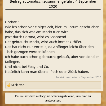
Beitrag automatisch zusammengeführt:
4 September
2020
Update :
Wie ich schon vor einiger Zeit, hier im Forum geschrieben
habe, das sich was am Markt tuen wird.
Jetzt durch Corona, wird es Spannend.
Der gebraucht Markt, wird auch immer Größer.
Das hat nicht nur Vorteile, da Anfänger leicht über den
Tisch gezogen werden können.
Ich habe auch schon gebraucht gekauft, aber von Sondler
Kollegen.
Und nicht bei Ebay und Co.
Natürlich kann man überall Pech oder Glück haben.
Zuletzt bearbeitet:
4 September 2020
Schlemse
R
e
a
Du musst dich einloggen oder registrieren, um hier zu
k
antworten.
t
i