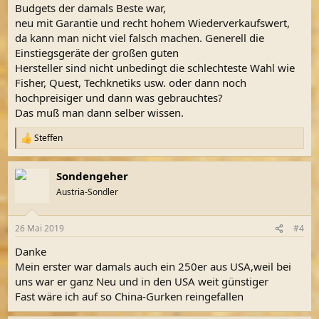
Budgets der damals Beste war,
neu mit Garantie und recht hohem Wiederverkaufswert,
da kann man nicht viel falsch machen. Generell die
Einstiegsgeräte der großen guten
Hersteller sind nicht unbedingt die schlechteste Wahl wie
Fisher, Quest, Techknetiks usw. oder dann noch
hochpreisiger und dann was gebrauchtes?
Das muß man dann selber wissen.
Steffen
R
e
a
Sondengeher
k
t
Austria-Sondler
i
o
n
26 Mai 2019
#4
e
n
Danke
:
Mein erster war damals auch ein 250er aus USA,weil bei
uns war er ganz Neu und in den USA weit günstiger
Fast wäre ich auf so China-Gurken reingefallen