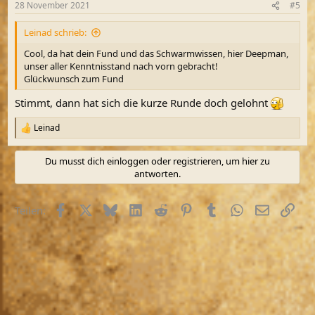
28 November 2021
#5
e
n
Leinad schrieb:
:
Cool, da hat dein Fund und das Schwarmwissen, hier Deepman,
unser aller Kenntnisstand nach vorn gebracht!
Glückwunsch zum Fund
Stimmt, dann hat sich die kurze Runde doch gelohnt
Leinad
R
e
a
Du musst dich einloggen oder registrieren, um hier zu
k
antworten.
t
i
o
Facebook
X (Twitter)
Bluesky
LinkedIn
Reddit
Pinterest
Tumblr
WhatsApp
E-Mail
Link
Teilen:
n
e
n
: