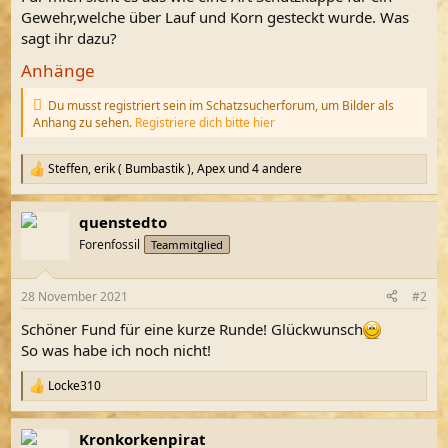
Gewehr,welche über Lauf und Korn gesteckt wurde. Was
sagt ihr dazu?
Anhänge
Du musst registriert sein im Schatzsucherforum, um Bilder als
Anhang zu sehen.
Registriere dich bitte hier
Steffen
,
erik ( Bumbastik )
,
Apex
und 4 andere
R
e
a
quenstedto
k
t
Forenfossil
Teammitglied
i
o
n
28 November 2021
#2
e
n
Schöner Fund für eine kurze Runde! Glückwunsch
:
So was habe ich noch nicht!
Locke310
R
e
a
Kronkorkenpirat
k