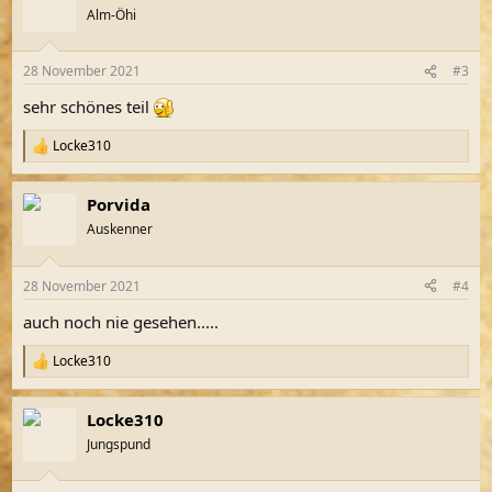
t
Alm-Öhi
i
o
n
28 November 2021
#3
e
n
sehr schönes teil
:
Locke310
R
e
a
Porvida
k
t
Auskenner
i
o
n
28 November 2021
#4
e
n
auch noch nie gesehen.....
:
Locke310
R
e
a
Locke310
k
t
Jungspund
i
o
n