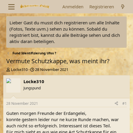
Anmelden
Registrieren
Lieber Gast du musst dich registrieren um alle Inhalte
(Fotos, Texte uvm.) sehen zu können. Sobald du
registriert bist, kannst du alle Beiträge sehen und dich
aktiv daran beteiligen.
Fund Identifizierung Ufos ?
Vermute Schutzkappe, was meint ihr?
E
E
Locke310
28 November 2021
r
r
s
s
Locke310
t
t
Jungspund
e
e
l
l
l
l
28 November 2021
#1
e
t
r
a
Guten morgen Freunde der Erdangelei,
m
konnte gestern leider nur ne kurze Runde machen, war
auch nicht so erfolgreich. Interessant ist dieses Teil.
Für mich sieht es aus wie eine Art Schutzkappe für ein