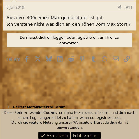
8 Juli 2019
#11
Aus dem 400i einen Max gemacht,der ist gut
Ich verstehe nicht,was dich an den Tönen vom Max Stört ?
Du musst dich einloggen oder registrieren, um hier zu
antworten.
Facebook
X (Twitter)
Bluesky
LinkedIn
Reddit
Pinterest
Tumblr
WhatsApp
E-Mail
Link
Teilen:
Garrett Metalldetektor Forum
Diese Seite verwendet Cookies, um Inhalte zu personalisieren und dich nach
einem Login angemeldet zu halten, wenn du registriert bist.
Kontakt
Nutzungsbedingungen
Datenschutz
Durch die weitere Nutzung unserer Webseite erklärst du dich damit
Hilfe und Impressum
Start
R
einverstanden.
S
S
Akzeptieren
Erfahre mehr…
®
Community platform by XenForo
© 2010-2026 XenForo Ltd.