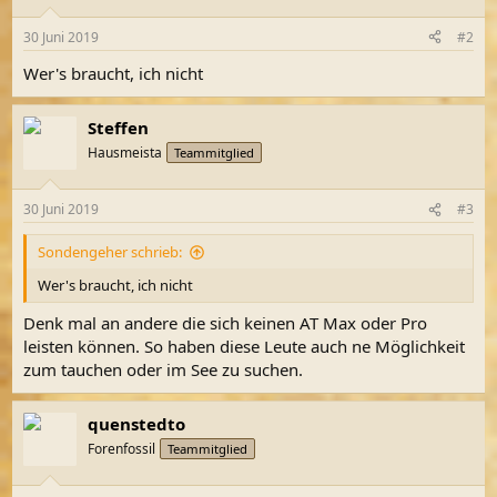
o
n
30 Juni 2019
#2
e
n
Wer's braucht, ich nicht
:
Steffen
Hausmeista
Teammitglied
30 Juni 2019
#3
Sondengeher schrieb:
Wer's braucht, ich nicht
Denk mal an andere die sich keinen AT Max oder Pro
leisten können. So haben diese Leute auch ne Möglichkeit
zum tauchen oder im See zu suchen.
quenstedto
Forenfossil
Teammitglied