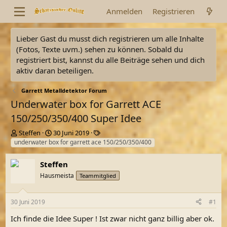
Anmelden
Registrieren
Lieber Gast du musst dich registrieren um alle Inhalte
(Fotos, Texte uvm.) sehen zu können. Sobald du
registriert bist, kannst du alle Beiträge sehen und dich
aktiv daran beteiligen.
Garrett Metalldetektor Forum
Underwater box for Garrett ACE
150/250/350/400 Super Idee
E
E
S
Steffen
30 Juni 2019
r
r
c
underwater box for garrett ace 150/250/350/400
s
s
h
t
t
l
Steffen
e
e
a
Hausmeista
Teammitglied
l
l
g
l
l
w
e
t
o
30 Juni 2019
#1
r
a
r
m
t
Ich finde die Idee Super ! Ist zwar nicht ganz billig aber ok.
e