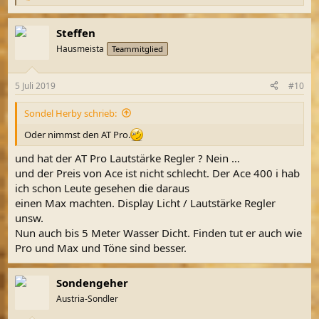
e
a
Steffen
k
t
Hausmeista
Teammitglied
i
o
n
5 Juli 2019
#10
e
n
Sondel Herby schrieb:
:
Oder nimmst den AT Pro.
und hat der AT Pro Lautstärke Regler ? Nein …
und der Preis von Ace ist nicht schlecht. Der Ace 400 i hab
ich schon Leute gesehen die daraus
einen Max machten. Display Licht / Lautstärke Regler
unsw.
Nun auch bis 5 Meter Wasser Dicht. Finden tut er auch wie
Pro und Max und Töne sind besser.
Sondengeher
Austria-Sondler