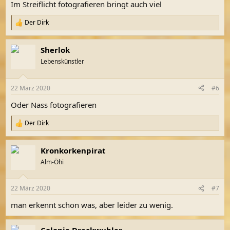
Im Streiflicht fotografieren bringt auch viel
:
Der Dirk
R
e
a
Sherlok
k
t
Lebenskünstler
i
o
n
22 März 2020
#6
e
n
Oder Nass fotografieren
:
Der Dirk
R
e
a
Kronkorkenpirat
k
t
Alm-Öhi
i
o
n
22 März 2020
#7
e
n
man erkennt schon was, aber leider zu wenig.
: