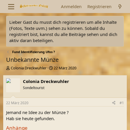
Anmelden
Registrieren
Lieber Gast du musst dich registrieren um alle Inhalte
(Fotos, Texte uvm.) sehen zu können. Sobald du
registriert bist, kannst du alle Beiträge sehen und dich
aktiv daran beteiligen.
Fund Identifizierung Ufos ?
Unbekannte Münze
E
E
Colonia Dreckwuhler
22 März 2020
r
r
s
s
Colonia Dreckwuhler
t
t
Sondeltourist
e
e
l
l
l
l
22 März 2020
#1
e
t
r
a
Jemand ne Idee zu der Münze ?
m
Hab sie heute gefunden.
Anhänge