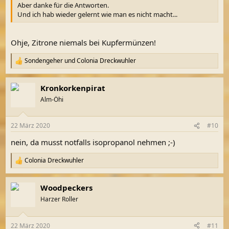
Aber danke für die Antworten.
Und ich hab wieder gelernt wie man es nicht macht...
Ohje, Zitrone niemals bei Kupfermünzen!
Sondengeher
und
Colonia Dreckwuhler
R
e
a
Kronkorkenpirat
k
t
Alm-Öhi
i
o
n
22 März 2020
#10
e
n
nein, da musst notfalls isopropanol nehmen ;-)
:
Colonia Dreckwuhler
R
e
a
Woodpeckers
k
t
Harzer Roller
i
o
n
22 März 2020
#11