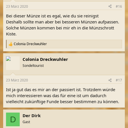
23 März 2020
#16
Bei dieser Münze ist es egal, wie du sie reinigst
Deshalb sollte man aber bei besseren Münzen aufpassen.
Solche Münzen kommen bei mir eh in die Münzschrott
Kiste.
Colonia Dreckwuhler
R
e
a
Colonia Dreckwuhler
k
t
Sondeltourist
i
o
n
23 März 2020
#17
e
n
Ist ja gut das es mir an der passiert ist. Trotzdem würde
:
mich interessieren was das für eine ist um dadurch
vielleicht zukünftige Funde besser bestimmen zu können.
Der Dirk
D
Gast