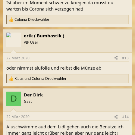
Ist aber im Moment schwer zu kriegen da musst du
warten bis Corona sich verzogen hat!
Colonia Dreckwuhler
R
e
a
erik ( Bumbastik )
k
t
VIP User
i
o
n
22 März 2020
#13
e
n
oder nimmst alufolie und reibst die Münze ab
:
Klaus
und
Colonia Dreckwuhler
R
e
a
Der Dirk
k
D
t
Gast
i
o
n
22 März 2020
#14
e
n
Aluschwämme aud dem Lidl gehen auch die Benutze ich
:
immer ganz leicht drüber reiben aber nur ganz leicht !