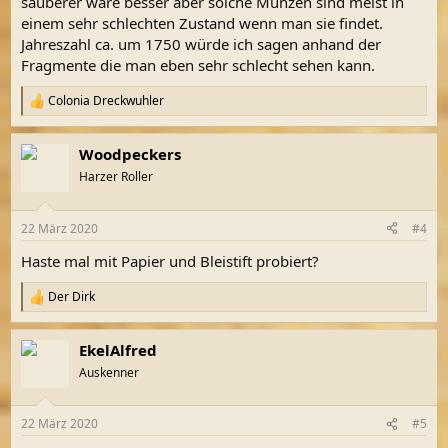
sauberer wäre besser aber solche Münzen sind meist in
einem sehr schlechten Zustand wenn man sie findet.
Jahreszahl ca. um 1750 würde ich sagen anhand der
Fragmente die man eben sehr schlecht sehen kann.
Colonia Dreckwuhler
R
e
a
Woodpeckers
k
t
Harzer Roller
i
o
n
22 März 2020
#4
e
n
Haste mal mit Papier und Bleistift probiert?
:
Der Dirk
R
e
a
EkelAlfred
k
t
Auskenner
i
o
n
22 März 2020
#5
e
n