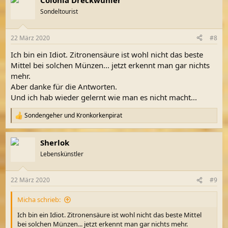
Colonia Dreckwuhler
Sondeltourist
22 März 2020
#8
Ich bin ein Idiot. Zitronensäure ist wohl nicht das beste
Mittel bei solchen Münzen... jetzt erkennt man gar nichts
mehr.
Aber danke für die Antworten.
Und ich hab wieder gelernt wie man es nicht macht...
Sondengeher
und
Kronkorkenpirat
R
e
a
Sherlok
k
t
Lebenskünstler
i
o
n
22 März 2020
#9
e
n
Micha schrieb:
:
Ich bin ein Idiot. Zitronensäure ist wohl nicht das beste Mittel
bei solchen Münzen... jetzt erkennt man gar nichts mehr.