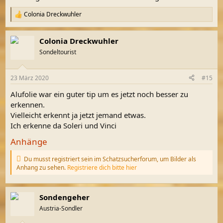
Colonia Dreckwuhler
R
e
a
Colonia Dreckwuhler
k
t
Sondeltourist
i
o
n
23 März 2020
#15
e
n
Alufolie war ein guter tip um es jetzt noch besser zu
:
erkennen.
Vielleicht erkennt ja jetzt jemand etwas.
Ich erkenne da Soleri und Vinci
Anhänge
Du musst registriert sein im Schatzsucherforum, um Bilder als
Anhang zu sehen.
Registriere dich bitte hier
Sondengeher
Austria-Sondler