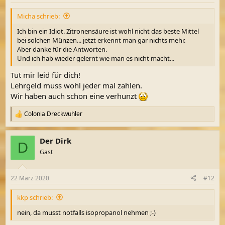
e
n
Micha schrieb:
:
Ich bin ein Idiot. Zitronensäure ist wohl nicht das beste Mittel
bei solchen Münzen... jetzt erkennt man gar nichts mehr.
Aber danke für die Antworten.
Und ich hab wieder gelernt wie man es nicht macht...
Tut mir leid für dich!
Lehrgeld muss wohl jeder mal zahlen.
Wir haben auch schon eine verhunzt
Colonia Dreckwuhler
R
e
a
Der Dirk
k
D
t
Gast
i
o
n
22 März 2020
#12
e
n
kkp schrieb:
:
nein, da musst notfalls isopropanol nehmen ;-)