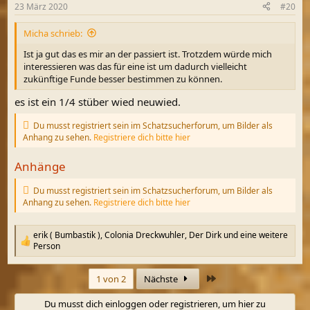
n
23 März 2020
#20
e
n
Micha schrieb:
:
Ist ja gut das es mir an der passiert ist. Trotzdem würde mich
interessieren was das für eine ist um dadurch vielleicht
zukünftige Funde besser bestimmen zu können.
es ist ein 1/4 stüber wied neuwied.
Du musst registriert sein im Schatzsucherforum, um Bilder als
Anhang zu sehen.
Registriere dich bitte hier
Anhänge
Du musst registriert sein im Schatzsucherforum, um Bilder als
Anhang zu sehen.
Registriere dich bitte hier
erik ( Bumbastik )
,
Colonia Dreckwuhler
,
Der Dirk
und eine weitere
R
Person
e
a
Letzte
k
1 von 2
Nächste
t
i
Du musst dich einloggen oder registrieren, um hier zu