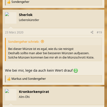
Sondengeher
R
e
a
Sherlok
k
t
Lebenskünstler
i
o
n
23 März 2020
#19
e
n
Sondengeher schrieb:
:
Bei dieser Münze ist es egal, wie du sie reinigst
Deshalb sollte man aber bei besseren Münzen aufpassen.
Solche Münzen kommen bei mir eh in die Münzschrott Kiste.
Wie bei mir, lege da auch kein Wert drauf
Markus
und
Sondengeher
R
e
a
Kronkorkenpirat
k
t
Alm-Öhi
i
o