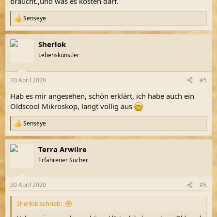
braucht.,und was es kosten darf.
Senseye
R
e
a
Sherlok
k
t
Lebenskünstler
i
o
n
20 April 2020
#5
e
n
Hab es mir angesehen, schön erklärt, ich habe auch ein
:
Oldscool Mikroskop, langt völlig aus
Senseye
R
e
a
Terra Arwilre
k
t
Erfahrener Sucher
i
o
n
20 April 2020
#6
e
n
Sherlok schrieb:
: