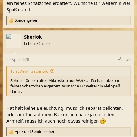
ein feines Schätzchen ergattert. Wünsche Dir weiterhin viel
Spaß damit.
Sondengeher
R
e
a
Sherlok
k
t
Lebenskünstler
i
o
n
20 April 2020
#9
e
n
Terra Arwilre schrieb:
:
Sehr schön, ein altes Mikroskop aus Wetzlar. Da hast aber ein
feines Schätzchen ergattert. Wünsche Dir weiterhin viel Spaß
damit.
Hat halt keine Beleuchtung, muss ich separat belichten,
oder am Tag auf mein Balkon, ich habe ja noch den
Armreif, muss ich auch noch etwas reinigen
Apex
und
Sondengeher
R