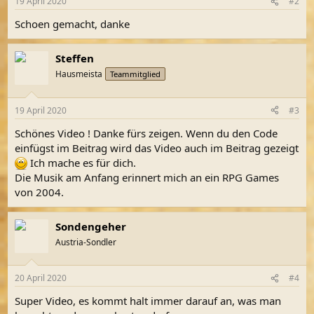
19 April 2020
#2
e
n
Schoen gemacht, danke
:
Steffen
Hausmeista
Teammitglied
19 April 2020
#3
Schönes Video ! Danke fürs zeigen. Wenn du den Code
einfügst im Beitrag wird das Video auch im Beitrag gezeigt
Ich mache es für dich.
Die Musik am Anfang erinnert mich an ein RPG Games
von 2004.
Sondengeher
Austria-Sondler
20 April 2020
#4
Super Video, es kommt halt immer darauf an, was man