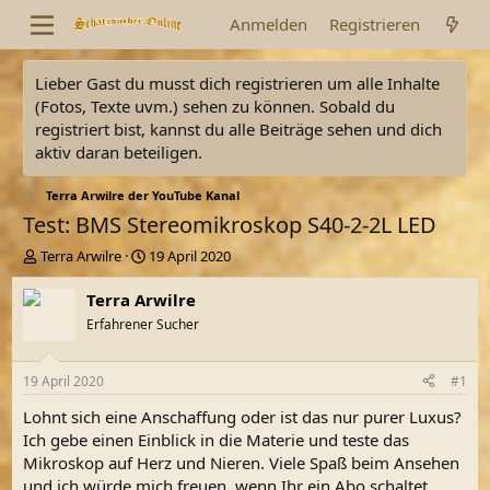
Anmelden
Registrieren
Lieber Gast du musst dich registrieren um alle Inhalte
(Fotos, Texte uvm.) sehen zu können. Sobald du
registriert bist, kannst du alle Beiträge sehen und dich
aktiv daran beteiligen.
Terra Arwilre der YouTube Kanal
Test: BMS Stereomikroskop S40-2-2L LED
E
E
Terra Arwilre
19 April 2020
r
r
s
s
Terra Arwilre
t
t
Erfahrener Sucher
e
e
l
l
l
l
19 April 2020
#1
e
t
r
a
Lohnt sich eine Anschaffung oder ist das nur purer Luxus?
m
Ich gebe einen Einblick in die Materie und teste das
Mikroskop auf Herz und Nieren. Viele Spaß beim Ansehen
und ich würde mich freuen, wenn Ihr ein Abo schaltet.