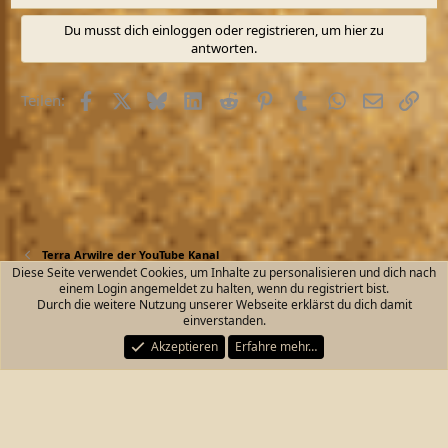
e
a
Du musst dich einloggen oder registrieren, um hier zu
k
antworten.
t
i
o
Facebook
X (Twitter)
Bluesky
LinkedIn
Reddit
Pinterest
Tumblr
WhatsApp
E-Mail
Link
Teilen:
n
e
n
:
Terra Arwilre der YouTube Kanal
Diese Seite verwendet Cookies, um Inhalte zu personalisieren und dich nach
einem Login angemeldet zu halten, wenn du registriert bist.
Kontakt
Nutzungsbedingungen
Datenschutz
Durch die weitere Nutzung unserer Webseite erklärst du dich damit
Hilfe und Impressum
Start
R
einverstanden.
S
S
Akzeptieren
Erfahre mehr…
®
Community platform by XenForo
© 2010-2026 XenForo Ltd.