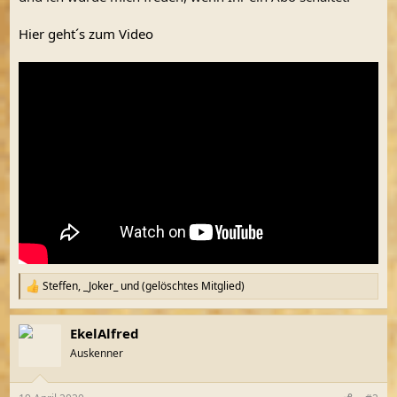
Hier geht´s zum Video
Steffen
,
_Joker_
und
(gelöschtes Mitglied)
R
e
a
EkelAlfred
k
t
Auskenner
i
o
n