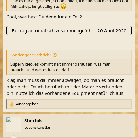
Hab es mir angesehen, schön erklärt, ich habe auch ein Oldscool
Mikroskop, langt völlig aus
Cool, was hast Du denn für ein Teil?
Beitrag automatisch zusammengeführt:
20 April 2020
Sondengeher schrieb:
Super Video, es kommt halt immer darauf an, was man
braucht.,und was es kosten darf.
Klar, man muss da immer abwägen, ob man es braucht
oder nicht. Da ich beruflich mit der Materie verbunden
bin, nutze ich das vorhandene Equipment natürlich aus.
Sondengeher
R
e
a
Sherlok
k
t
Lebenskünstler
i
o