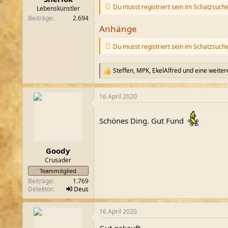
Du musst registriert sein im Schatzsuch
m
Lebenskünstler
Beiträge
2.694
Anhänge
Du musst registriert sein im Schatzsuch
Steffen
,
MPK
,
EkelAlfred
und eine weiter
R
e
a
16 April 2020
k
t
i
Schönes Ding. Gut Fund
o
n
e
n
Goody
:
Crusader
Teammitglied
Beiträge
1.769
Detektor
Deus
16 April 2020
Gut gekauft