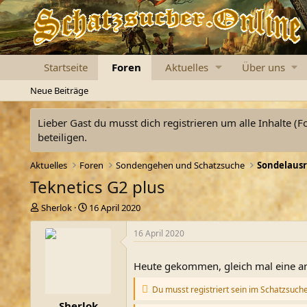
Startseite
Foren
Aktuelles
Über uns
Neue Beiträge
Lieber Gast du musst dich registrieren um alle Inhalte (F
beteiligen.
Aktuelles
Foren
Sondengehen und Schatzsuche
Sondelausr
Teknetics G2 plus
E
E
Sherlok
16 April 2020
r
r
s
s
16 April 2020
t
t
e
e
Heute gekommen, gleich mal eine an
l
l
l
l
Du musst registriert sein im Schatzsuch
e
t
Sherlok
r
a