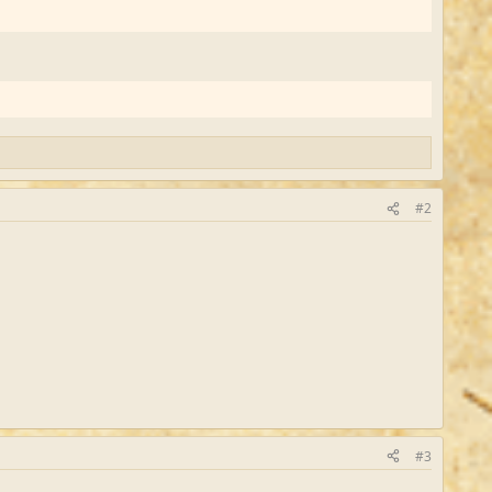
#2
#3