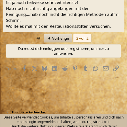
Ist ja auch teilweise sehr zeitintensiv!
:
Hab noch nicht richtig angefangen mit der
Reinigung....hab noch nicht die richtigen Methoden auf'm
Schirm.
Wollte es mal mit den Restaurationsstiften versuchen.
Erste
Vorherige
2 von 2
Du musst dich einloggen oder registrieren, um hier zu
antworten.
Facebook
X (Twitter)
Bluesky
LinkedIn
Reddit
Pinterest
Tumblr
WhatsApp
E-Mail
Link
Teilen:
Fundplatz-Recherche
Diese Seite verwendet Cookies, um Inhalte zu personalisieren und dich nach
einem Login angemeldet zu halten, wenn du registriert bist.
Kontakt
Nutzungsbedingungen
Datenschutz
Durch die weitere Nutzung unserer Webseite erklärst du dich damit