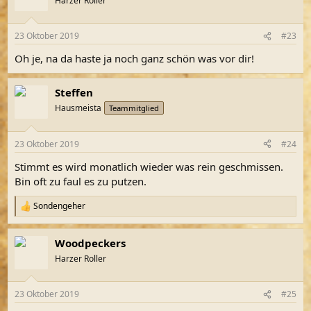
Harzer Roller
23 Oktober 2019
#23
Oh je, na da haste ja noch ganz schön was vor dir!
Steffen
Hausmeista
Teammitglied
23 Oktober 2019
#24
Stimmt es wird monatlich wieder was rein geschmissen.
Bin oft zu faul es zu putzen.
Sondengeher
R
e
a
Woodpeckers
k
t
Harzer Roller
i
o
n
23 Oktober 2019
#25
e
n