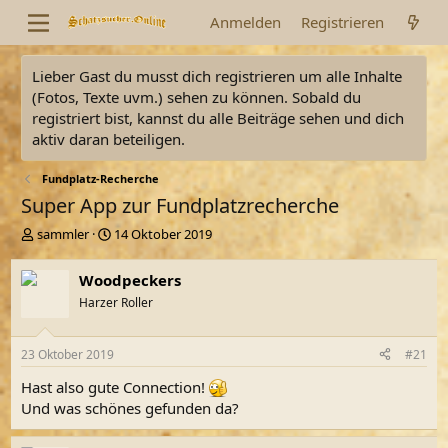
Anmelden
Registrieren
Lieber Gast du musst dich registrieren um alle Inhalte
(Fotos, Texte uvm.) sehen zu können. Sobald du
registriert bist, kannst du alle Beiträge sehen und dich
aktiv daran beteiligen.
Fundplatz-Recherche
Super App zur Fundplatzrecherche
E
E
sammler
14 Oktober 2019
r
r
s
s
Woodpeckers
t
t
Harzer Roller
e
e
l
l
l
l
23 Oktober 2019
#21
e
t
r
a
Hast also gute Connection!
m
Und was schönes gefunden da?