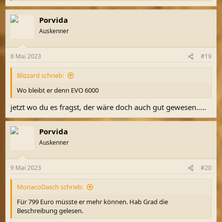
e
a
Porvida
k
t
Auskenner
i
o
n
8 Mai 2023
#19
e
n
Blizzard schrieb:
:
Wo bleibt er denn EVO 6000
jetzt wo du es fragst, der wäre doch auch gut gewesen.....
Porvida
Auskenner
9 Mai 2023
#20
MonacoDasch schrieb:
Für 799 Euro müsste er mehr können. Hab Grad die
Beschreibung gelesen.