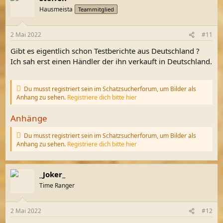
t
Hausmeista
Teammitglied
i
o
n
2 Mai 2022
#11
e
n
Gibt es eigentlich schon Testberichte aus Deutschland ?
:
Ich sah erst einen Händler der ihn verkauft in Deutschland.
Du musst registriert sein im Schatzsucherforum, um Bilder als
Anhang zu sehen.
Registriere dich bitte hier
Anhänge
Du musst registriert sein im Schatzsucherforum, um Bilder als
Anhang zu sehen.
Registriere dich bitte hier
_Joker_
Time Ranger
2 Mai 2022
#12