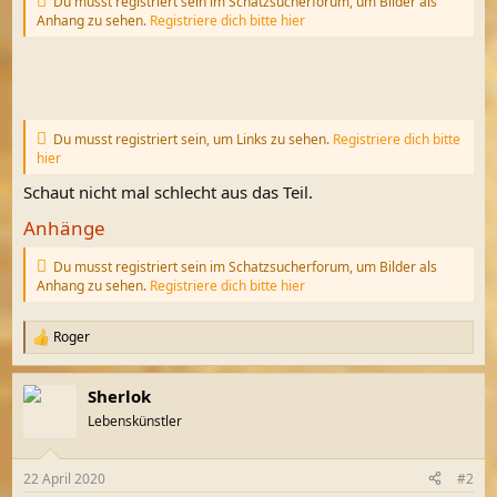
Du musst registriert sein im Schatzsucherforum, um Bilder als
Anhang zu sehen.
Registriere dich bitte hier
Du musst registriert sein, um Links zu sehen.
Registriere dich bitte
hier
Schaut nicht mal schlecht aus das Teil.
Anhänge
Du musst registriert sein im Schatzsucherforum, um Bilder als
Anhang zu sehen.
Registriere dich bitte hier
Roger
R
e
a
Sherlok
k
t
Lebenskünstler
i
o
n
22 April 2020
#2
e