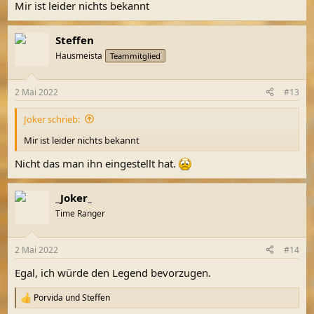
Mir ist leider nichts bekannt
Steffen
Hausmeista
Teammitglied
2 Mai 2022
#13
Joker schrieb:
Mir ist leider nichts bekannt
Nicht das man ihn eingestellt hat.
_Joker_
Time Ranger
2 Mai 2022
#14
Egal, ich würde den Legend bevorzugen.
Porvida
und
Steffen
R
e