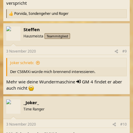
verspricht
Porvida
,
Sondengeher
und
Roger
R
e
a
Steffen
k
t
Hausmeista
Teammitglied
i
o
n
3 November 2020
#9
e
n
Joker schrieb:
:
Der CS6MXi würde mich brennend interessieren.
Mehr wie deine Wundermaschine
GM
4 findet er aber
auch nicht
_Joker_
Time Ranger
3 November 2020
#10