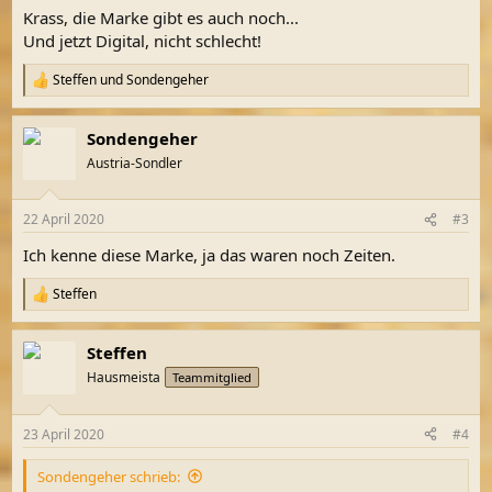
n
Krass, die Marke gibt es auch noch...
:
Und jetzt Digital, nicht schlecht!
Steffen
und
Sondengeher
R
e
a
Sondengeher
k
t
Austria-Sondler
i
o
n
22 April 2020
#3
e
n
Ich kenne diese Marke, ja das waren noch Zeiten.
:
Steffen
R
e
a
Steffen
k
t
Hausmeista
Teammitglied
i
o
n
23 April 2020
#4
e
n
Sondengeher schrieb:
: