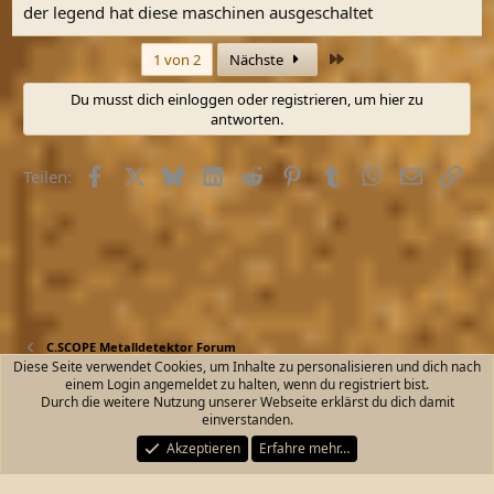
der legend hat diese maschinen ausgeschaltet
Letzte
1 von 2
Nächste
Du musst dich einloggen oder registrieren, um hier zu
antworten.
Facebook
X (Twitter)
Bluesky
LinkedIn
Reddit
Pinterest
Tumblr
WhatsApp
E-Mail
Link
Teilen:
C.SCOPE Metalldetektor Forum
Diese Seite verwendet Cookies, um Inhalte zu personalisieren und dich nach
einem Login angemeldet zu halten, wenn du registriert bist.
Kontakt
Nutzungsbedingungen
Datenschutz
Durch die weitere Nutzung unserer Webseite erklärst du dich damit
Hilfe und Impressum
Start
R
einverstanden.
S
S
Akzeptieren
Erfahre mehr…
®
Community platform by XenForo
© 2010-2026 XenForo Ltd.