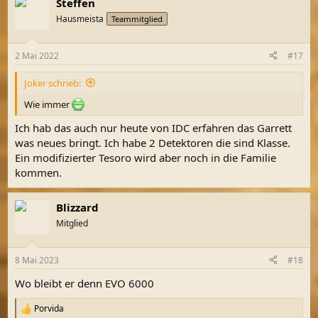
Steffen
Hausmeista
Teammitglied
2 Mai 2022
#17
Joker schrieb:
Wie immer
Ich hab das auch nur heute von IDC erfahren das Garrett
was neues bringt. Ich habe 2 Detektoren die sind Klasse.
Ein modifizierter Tesoro wird aber noch in die Familie
kommen.
Blizzard
Mitglied
8 Mai 2023
#18
Wo bleibt er denn EVO 6000
Porvida
R