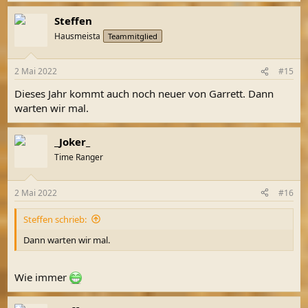
a
Steffen
k
t
Hausmeista
Teammitglied
i
o
n
2 Mai 2022
#15
e
n
Dieses Jahr kommt auch noch neuer von Garrett. Dann
:
warten wir mal.
_Joker_
Time Ranger
2 Mai 2022
#16
Steffen schrieb:
Dann warten wir mal.
Wie immer