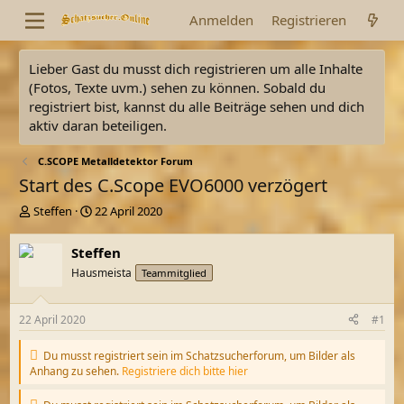
Anmelden
Registrieren
Lieber Gast du musst dich registrieren um alle Inhalte
(Fotos, Texte uvm.) sehen zu können. Sobald du
registriert bist, kannst du alle Beiträge sehen und dich
aktiv daran beteiligen.
C.SCOPE Metalldetektor Forum
Start des C.Scope EVO6000 verzögert
E
E
Steffen
22 April 2020
r
r
s
s
Steffen
t
t
Hausmeista
Teammitglied
e
e
l
l
l
l
22 April 2020
#1
e
t
r
a
Du musst registriert sein im Schatzsucherforum, um Bilder als
m
Anhang zu sehen.
Registriere dich bitte hier