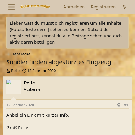
Anmelden
Registrieren
Lieber Gast du musst dich registrieren um alle Inhalte
(Fotos, Texte uvm.) sehen zu können. Sobald du
registriert bist, kannst du alle Beiträge sehen und dich
aktiv daran beteiligen.
Laberecke
Sondler finden abgestürztes Flugzeug
E
E
Pelle
12 Februar 2020
r
r
s
s
Pelle
t
t
Auskenner
e
e
l
l
l
l
12 Februar 2020
#1
e
t
r
a
Anbei ein Link mit kurzer Info.
m
Gruß Pelle