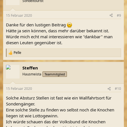
Sondeltourist
i
o
n
15 Februar 2020
#9
e
n
Danke für den lustigen Beitrag
:
Hätte ja sein können, dass mehr darüber bekannt ist.
Würde mich echt mal interessieren wie "dankbar" man
diesen Leuten gegenüber ist.
Pelle
R
e
a
Steffen
k
t
Hausmeista
Teammitglied
i
o
n
15 Februar 2020
#10
e
n
Solche Absturz Stellen ist fast wie ein Wallfahrtsort für
:
Sondengänger.
Eine solche Stelle zu finden wo selbst noch die Knochen
liegen ist wie Lottogewinn.
Ich würde schauen das der Volksbund die Knochen