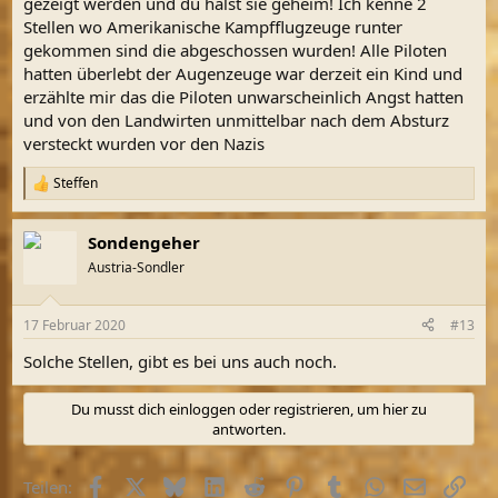
gezeigt werden und du hälst sie geheim! Ich kenne 2
Stellen wo Amerikanische Kampfflugzeuge runter
gekommen sind die abgeschossen wurden! Alle Piloten
hatten überlebt der Augenzeuge war derzeit ein Kind und
erzählte mir das die Piloten unwarscheinlich Angst hatten
und von den Landwirten unmittelbar nach dem Absturz
versteckt wurden vor den Nazis
Steffen
R
e
a
Sondengeher
k
t
Austria-Sondler
i
o
n
17 Februar 2020
#13
e
n
Solche Stellen, gibt es bei uns auch noch.
:
Du musst dich einloggen oder registrieren, um hier zu
antworten.
Facebook
X (Twitter)
Bluesky
LinkedIn
Reddit
Pinterest
Tumblr
WhatsApp
E-Mail
Link
Teilen: