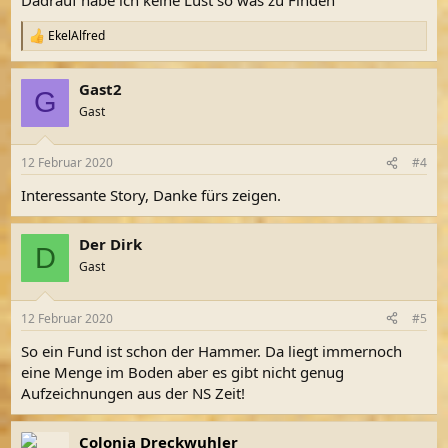
:
EkelAlfred
R
e
a
Gast2
k
G
t
Gast
i
o
n
12 Februar 2020
#4
e
n
Interessante Story, Danke fürs zeigen.
:
Der Dirk
D
Gast
12 Februar 2020
#5
So ein Fund ist schon der Hammer. Da liegt immernoch
eine Menge im Boden aber es gibt nicht genug
Aufzeichnungen aus der NS Zeit!
Colonia Dreckwuhler