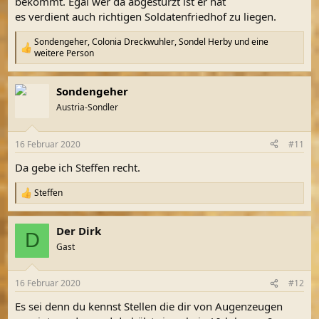
bekommt. Egal wer da abgestürzt ist er hat
es verdient auch richtigen Soldatenfriedhof zu liegen.
Sondengeher
,
Colonia Dreckwuhler
,
Sondel Herby
und eine
R
weitere Person
e
a
k
Sondengeher
t
Austria-Sondler
i
o
n
e
16 Februar 2020
#11
n
Da gebe ich Steffen recht.
:
Steffen
R
e
a
Der Dirk
k
D
t
Gast
i
o
n
16 Februar 2020
#12
e
n
Es sei denn du kennst Stellen die dir von Augenzeugen
: