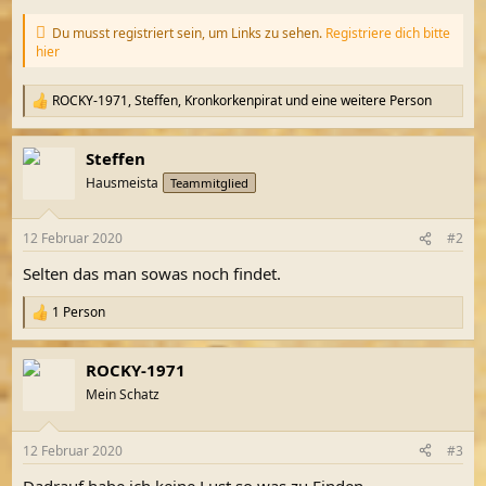
Du musst registriert sein, um Links zu sehen.
Registriere dich bitte
hier
ROCKY-1971
,
Steffen
,
Kronkorkenpirat
und eine weitere Person
R
e
a
Steffen
k
t
Hausmeista
Teammitglied
i
o
n
12 Februar 2020
#2
e
n
Selten das man sowas noch findet.
:
1 Person
R
e
a
ROCKY-1971
k
t
Mein Schatz
i
o
n
12 Februar 2020
#3
e
n
Dadrauf habe ich keine Lust so was zu Finden