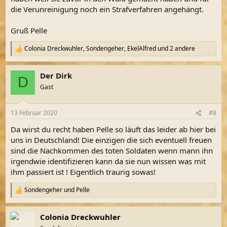
die Verunreinigung noch ein Strafverfahren angehängt.
Gruß Pelle
Colonia Dreckwuhler
,
Sondengeher
,
EkelAlfred
und 2 andere
R
e
a
Der Dirk
k
D
t
Gast
i
o
n
13 Februar 2020
#8
e
n
Da wirst du recht haben Pelle so läuft das leider ab hier bei
:
uns in Deutschland! Die einzigen die sich eventuell freuen
sind die Nachkommen des toten Soldaten wenn mann ihn
irgendwie identifizieren kann da sie nun wissen was mit
ihm passiert ist ! Eigentlich traurig sowas!
Sondengeher
und
Pelle
R
e
a
Colonia Dreckwuhler
k
t