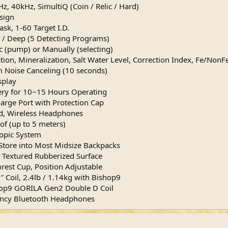
, 40kHz, SimultiQ (Coin / Relic / Hard)
sign
ask, 1-60 Target I.D.
d / Deep (5 Detecting Programs)
 (pump) or Manually (selecting)
on, Mineralization, Salt Water Level, Correction Index, Fe/NonFe P
m Noise Canceling (10 seconds)
splay
ery for 10~15 Hours Operating
arge Port with Protection Cap
ed, Wireless Headphones
of (up to 5 meters)
opic System
Store into Most Midsize Backpacks
 Textured Rubberized Surface
rest Cup, Position Adjustable
 Coil, 2.4lb / 1.14kg with Bishop9
hop9 GORILA Gen2 Double D Coil
ncy Bluetooth Headphones