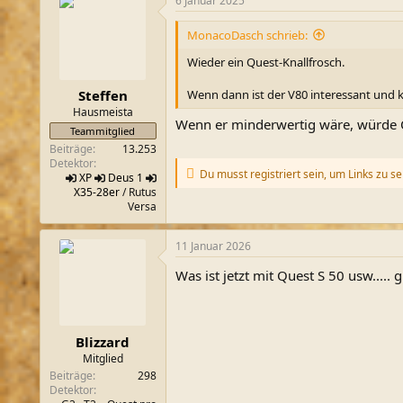
6 Januar 2025
k
t
i
MonacoDasch schrieb:
o
n
Wieder ein Quest-Knallfrosch.
e
n
Wenn dann ist der V80 interessant und
Steffen
:
Hausmeista
Wenn er minderwertig wäre, würde Q
Teammitglied
Beiträge
13.253
Detektor
Du musst registriert sein, um Links zu s
XP
Deus 1
X35-28er
/ Rutus
Versa
11 Januar 2026
Was ist jetzt mit Quest S 50 usw..... 
Blizzard
Mitglied
Beiträge
298
Detektor