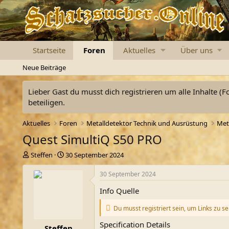
Startseite
Foren
Aktuelles
Über uns
Neue Beiträge
Lieber Gast du musst dich registrieren um alle Inhalte (F
beteiligen.
Aktuelles
Foren
Metalldetektor Technik und Ausrüstung
Met
Quest SimultiQ S50 PRO
E
E
Steffen
30 September 2024
r
r
s
s
30 September 2024
t
t
Info Quelle
e
e
l
l
Du musst registriert sein, um Links zu s
l
l
e
t
Specification Details
Steffen
r
a