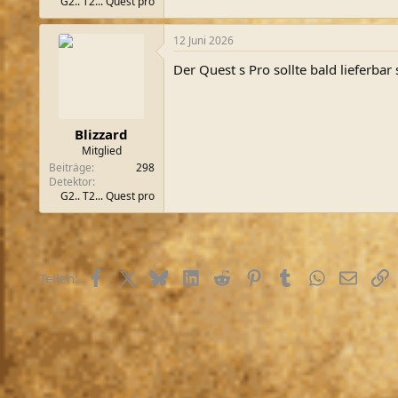
G2.. T2... Quest pro
12 Juni 2026
Der Quest s Pro sollte bald lieferbar s
Blizzard
Mitglied
Beiträge
298
Detektor
G2.. T2... Quest pro
Facebook
X (Twitter)
Bluesky
LinkedIn
Reddit
Pinterest
Tumblr
WhatsApp
E-Mail
L
Teilen: