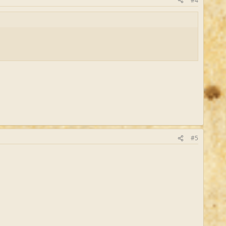
#4
#5