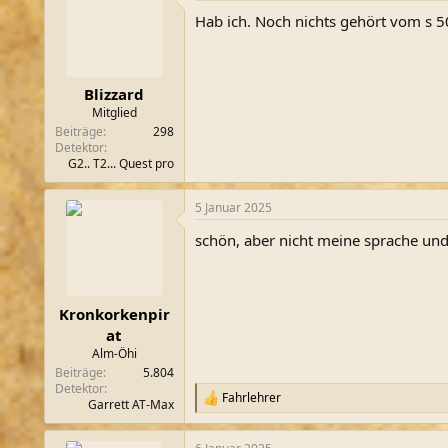
Hab ich. Noch nichts gehört vom s 5
Blizzard
Mitglied
Beiträge
298
Detektor
G2.. T2... Quest pro
5 Januar 2025
schön, aber nicht meine sprache un
Kronkorkenpir
at
Alm-Öhi
Beiträge
5.804
Detektor
Fahrlehrer
R
Garrett AT-Max
e
a