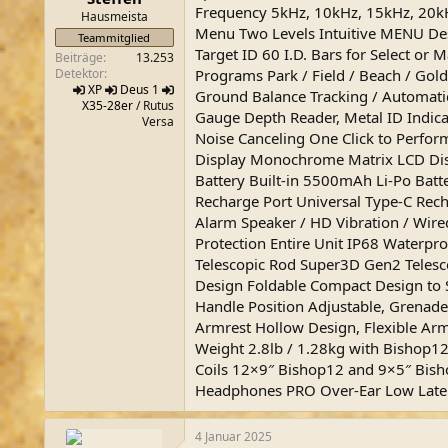
Frequency 5kHz, 10kHz, 15kHz, 20kHz
m
Hausmeista
Menu Two Levels Intuitive MENU De
Teammitglied
Target ID 60 I.D. Bars for Select or M
Beiträge
13.253
Programs Park / Field / Beach / Gol
Detektor
XP
Deus 1
Ground Balance Tracking / Automatic
X35-28er
/ Rutus
Gauge Depth Reader, Metal ID Indicati
Versa
Noise Canceling One Click to Perfor
Display Monochrome Matrix LCD Di
Battery Built-in 5500mAh Li-Po Batt
Recharge Port Universal Type-C Rech
Alarm Speaker / HD Vibration / Wir
Protection Entire Unit IP68 Waterpro
Telescopic Rod Super3D Gen2 Telesc
Design Foldable Compact Design to 
Handle Position Adjustable, Grenade
Armrest Hollow Design, Flexible Arm
Weight 2.8lb / 1.28kg with Bishop12″
Coils 12×9″ Bishop12 and 9×5″ Bis
Headphones PRO Over-Ear Low Late
4 Januar 2025