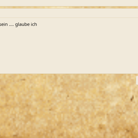
ein .... glaube ich
ink