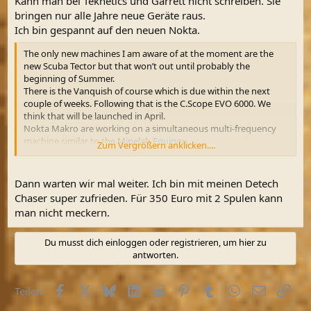
Kann man bei Teknetics und Garrett nicht schreiben. Sie
bringen nur alle Jahre neue Geräte raus.
Ich bin gespannt auf den neuen Nokta.
The only new machines I am aware of at the moment are the
new Scuba Tector but that won’t out until probably the
beginning of Summer.
There is the Vanquish of course which is due within the next
couple of weeks. Following that is the C.Scope EVO 6000. We
think that will be launched in April.
Nokta Makro are working on a simultaneous multi-frequency
machine similar to the Minelab Equinox.
Zum Vergrößern anklicken....
I am not aware of anything else at the moment.
Kind regards
############
Dann warten wir mal weiter. Ich bin mit meinen Detech
Chaser super zufrieden. Für 350 Euro mit 2 Spulen kann
man nicht meckern.
Du musst dich einloggen oder registrieren, um hier zu
antworten.
Facebook
X (Twitter)
Bluesky
LinkedIn
Reddit
Pinterest
Tumblr
WhatsApp
E-Mail
Link
Teilen: