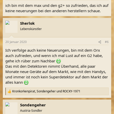
n
ich bin mit dem max und den g2+ so zufrieden, das ich auf
:
keine neuerungen bei den anderen herstellern schaue.
Sherlok
Lebenskünstler
20 Januar 2020
#6
Ich verfolge auch keine Neuerungen, bin mit dem Orx
auch zufrieden, und wenn ich mal Lust auf ein G2 habe,
gehe ich rüber zum Nachbar
Das mit den Detektoren nimmt Überhand, alle paar
Monate neue Geräte auf dem Markt, wie mit den Handys,
und immer ist noch kein Superdetektor auf dem Markt der
alles kann
Kronkorkenpirat
,
Sondengeher
und
ROCKY-1971
R
e
a
Sondengeher
k
t
Austria-Sondler
i