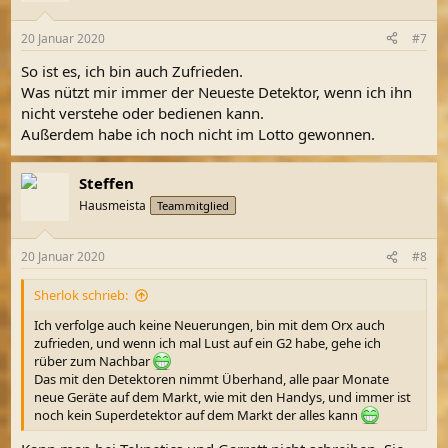
o
n
20 Januar 2020
#7
e
n
So ist es, ich bin auch Zufrieden.
:
Was nützt mir immer der Neueste Detektor, wenn ich ihn
nicht verstehe oder bedienen kann.
Außerdem habe ich noch nicht im Lotto gewonnen.
Steffen
Hausmeista
Teammitglied
20 Januar 2020
#8
Sherlok schrieb:
Ich verfolge auch keine Neuerungen, bin mit dem Orx auch
zufrieden, und wenn ich mal Lust auf ein G2 habe, gehe ich
rüber zum Nachbar
Das mit den Detektoren nimmt Überhand, alle paar Monate
neue Geräte auf dem Markt, wie mit den Handys, und immer ist
noch kein Superdetektor auf dem Markt der alles kann