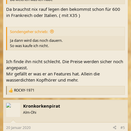
Da brauchst nix rauf legen den bekommst schon für 600
in Frankreich oder Italien. ( mit X35 )
Sondengeher schrieb:
Ja dann wird das noch dauern.
So was kaufe ich nicht.
Ich finde ihn nicht schlecht. Die Preise werden sicher noch
angepasst.
Mir gefällt er was er an Features hat. Allein die
wasserdichten Kopfhörer und mehr.
ROCKY-1971
R
e
a
Kronkorkenpirat
k
t
Alm-Öhi
i
o
n
20 Januar 2020
#5
e