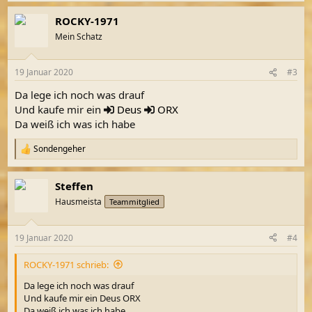
ROCKY-1971
Mein Schatz
19 Januar 2020
#3
Da lege ich noch was drauf
Und kaufe mir ein
Deus
ORX
Da weiß ich was ich habe
Sondengeher
R
e
a
Steffen
k
t
Hausmeista
Teammitglied
i
o
n
19 Januar 2020
#4
e
n
ROCKY-1971 schrieb:
:
Da lege ich noch was drauf
Und kaufe mir ein Deus ORX
Da weiß ich was ich habe