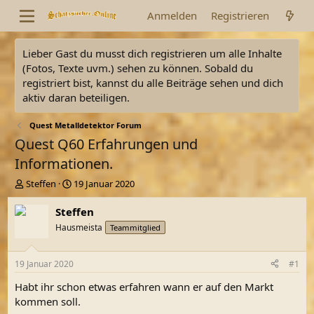
Anmelden
Registrieren
Lieber Gast du musst dich registrieren um alle Inhalte
(Fotos, Texte uvm.) sehen zu können. Sobald du
registriert bist, kannst du alle Beiträge sehen und dich
aktiv daran beteiligen.
Quest Metalldetektor Forum
Quest Q60 Erfahrungen und
Informationen.
E
E
Steffen
19 Januar 2020
r
r
s
s
Steffen
t
t
Hausmeista
Teammitglied
e
e
l
l
l
l
19 Januar 2020
#1
e
t
r
a
Habt ihr schon etwas erfahren wann er auf den Markt
m
kommen soll.