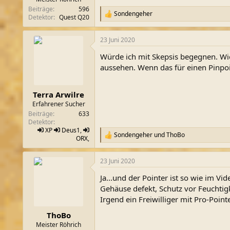
Beiträge
596
Sondengeher
R
Detektor
Quest Q20
e
a
23 Juni 2020
k
t
Würde ich mit Skepsis begegnen. Wie
i
o
aussehen. Wenn das für einen Pinpoin
n
e
n
Terra Arwilre
:
Erfahrener Sucher
Beiträge
633
Detektor
XP
Deus1
,
Sondengeher
und
ThoBo
R
ORX
,
e
a
23 Juni 2020
k
t
Ja...und der Pointer ist so wie im V
i
o
Gehäuse defekt, Schutz vor Feuchtigk
n
Irgend ein Freiwilliger mit Pro-Poin
e
n
ThoBo
:
Meister Röhrich