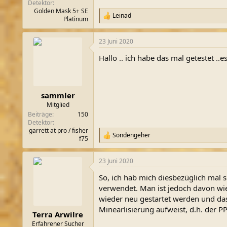
Detektor
Golden Mask 5+ SE
Leinad
R
Platinum
e
a
23 Juni 2020
k
t
Hallo .. ich habe das mal getestet ..
i
o
n
e
n
sammler
:
Mitglied
Beiträge
150
Detektor
garrett at pro / fisher
Sondengeher
R
f75
e
a
23 Juni 2020
k
t
So, ich hab mich diesbezüglich mal 
i
o
verwendet. Man ist jedoch davon wie
n
wieder neu gestartet werden und da
e
Minearlisierung aufweist, d.h. der P
n
Terra Arwilre
:
Erfahrener Sucher