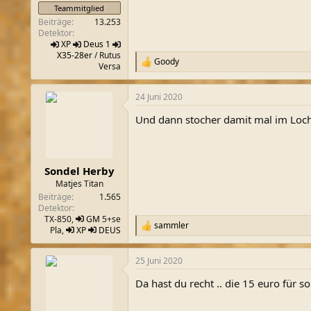
Teammitglied
Beiträge
13.253
Detektor
XP
Deus 1
X35-28er
/ Rutus
Goody
R
Versa
e
a
24 Juni 2020
k
t
Und dann stocher damit mal im Loch r
i
o
n
e
n
Sondel Herby
:
Matjes Titan
Beiträge
1.565
Detektor
TX-850,
GM
5+se
sammler
R
Pla,
XP
DEUS
e
a
25 Juni 2020
k
t
Da hast du recht .. die 15 euro für 
i
o
n