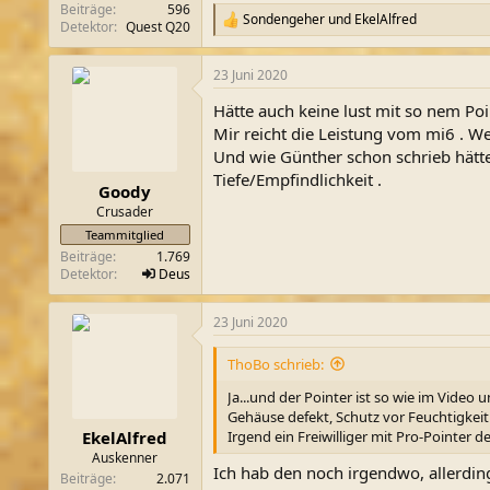
Beiträge
596
Sondengeher
und
EkelAlfred
R
Detektor
Quest Q20
e
a
23 Juni 2020
k
t
Hätte auch keine lust mit so nem Poi
i
o
Mir reicht die Leistung vom mi6 . W
n
Und wie Günther schon schrieb hätte
e
Tiefe/Empfindlichkeit .
n
Goody
:
Crusader
Teammitglied
Beiträge
1.769
Detektor
Deus
23 Juni 2020
ThoBo schrieb:
Ja...und der Pointer ist so wie im Video
Gehäuse defekt, Schutz vor Feuchtigkeit 
Irgend ein Freiwilliger mit Pro-Pointer 
EkelAlfred
Auskenner
Ich hab den noch irgendwo, allerdin
Beiträge
2.071