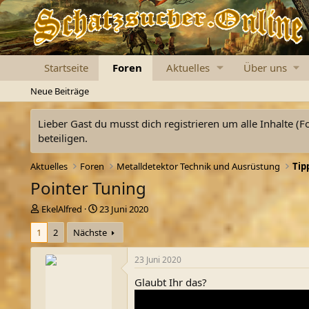
Startseite
Foren
Aktuelles
Über uns
Neue Beiträge
Lieber Gast du musst dich registrieren um alle Inhalte (F
beteiligen.
Aktuelles
Foren
Metalldetektor Technik und Ausrüstung
Tip
Pointer Tuning
E
E
EkelAlfred
23 Juni 2020
r
r
1
2
Nächste
s
s
t
t
e
e
23 Juni 2020
l
l
Glaubt Ihr das?
l
l
e
t
r
a