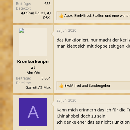
Beiträge
633
Detektor
XP
Deus1
,
Apex
,
EkelAlfred
,
Steffen
und eine weite
R
ORX
,
e
a
23 Juni 2020
k
t
das funktioniert. nur macht der kerl 
i
o
man klebt sich mit doppelseitigen kl
n
e
n
Kronkorkenpir
:
at
Alm-Öhi
Beiträge
5.804
Detektor
EkelAlfred
und
Sondengeher
R
Garrett AT-Max
e
a
23 Juni 2020
k
A
t
Kann mich erinnern das ich für die Fr
i
o
Chinahobel doch zu sein.
n
Ich denke eher das es nicht Funktioni
e
n