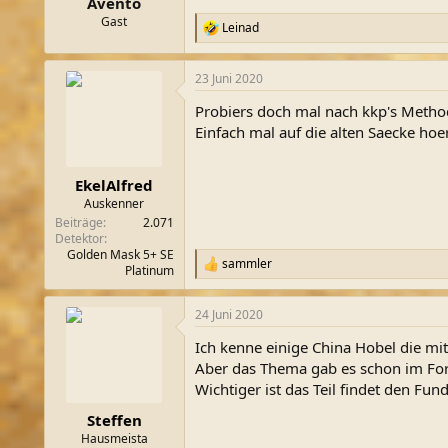
Avento
:
Gast
Leinad
R
e
a
23 Juni 2020
k
t
Probiers doch mal nach kkp's Methode
i
o
Einfach mal auf die alten Saecke hoer
n
e
n
EkelAlfred
:
Auskenner
Beiträge
2.071
Detektor
Golden Mask 5+ SE
sammler
R
Platinum
e
a
24 Juni 2020
k
t
Ich kenne einige China Hobel die mi
i
o
Aber das Thema gab es schon im Forum
n
Wichtiger ist das Teil findet den Fund
e
n
Steffen
:
Hausmeista