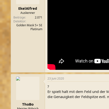
m
EkelAlfred
Auskenner
Beiträge
2.071
Detektor
Golden Mask 5+ SE
Platinum
23 Juni 2020
?
Er spielt halt mit dem Feld und der
die Genauigkeit der Feldspitze evtl.
ThoBo
Meister Röhrich