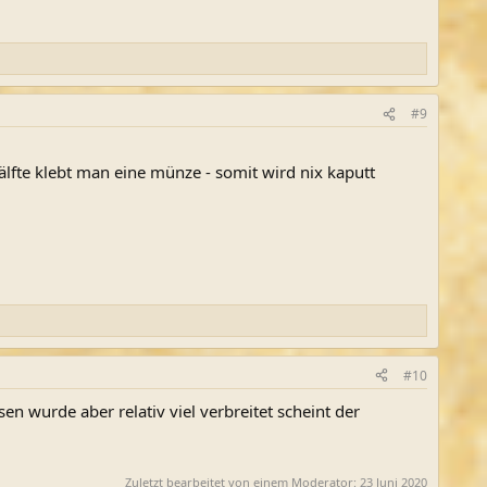
#9
älfte klebt man eine münze - somit wird nix kaputt
#10
en wurde aber relativ viel verbreitet scheint der
Zuletzt bearbeitet von einem Moderator:
23 Juni 2020