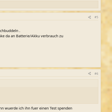
#5
achbuddeln .
nke da an Batterie/Akku verbrauch zu
#6
nn wuerde ich ihn fuer einen Test spenden