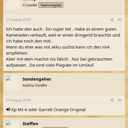
t
Crusader
Teammitglied
i
o
n
23 August 2020
#3
e
n
Ich hatte den auch . Ein super teil . Habe es einem guten
:
Kameraden verkauft, weil er einen dringend brauchte und
ich habe noch den mi6 .
Wenn du eher was mit akku suchst kann ich den mi4
empfehlen.
Aber mit dem machst nix falsch . Nur bei gebrauchten
aufpassen . Da sind viele Plagiate im Umlauf.
Sondengeher
Austria-Sondler
23 August 2020
#4
Xp
MI-4 oder Garrett Orange Original
Steffen