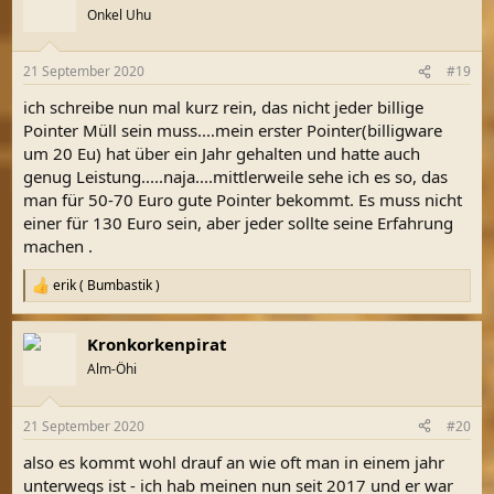
Onkel Uhu
21 September 2020
#19
ich schreibe nun mal kurz rein, das nicht jeder billige
Pointer Müll sein muss....mein erster Pointer(billigware
um 20 Eu) hat über ein Jahr gehalten und hatte auch
genug Leistung.....naja....mittlerweile sehe ich es so, das
man für 50-70 Euro gute Pointer bekommt. Es muss nicht
einer für 130 Euro sein, aber jeder sollte seine Erfahrung
machen .
erik ( Bumbastik )
R
e
a
Kronkorkenpirat
k
t
Alm-Öhi
i
o
n
21 September 2020
#20
e
n
also es kommt wohl drauf an wie oft man in einem jahr
:
unterwegs ist - ich hab meinen nun seit 2017 und er war