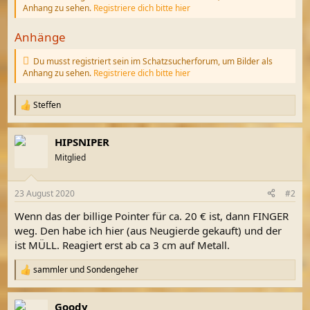
Anhang zu sehen.
Registriere dich bitte hier
Anhänge
Du musst registriert sein im Schatzsucherforum, um Bilder als
Anhang zu sehen.
Registriere dich bitte hier
Steffen
R
e
a
HIPSNIPER
k
t
Mitglied
i
o
n
23 August 2020
#2
e
n
Wenn das der billige Pointer für ca. 20 € ist, dann FINGER
:
weg. Den habe ich hier (aus Neugierde gekauft) und der
ist MÜLL. Reagiert erst ab ca 3 cm auf Metall.
sammler
und
Sondengeher
R
e
a
Goody
k