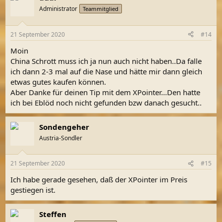
t
Administrator
Teammitglied
i
o
n
21 September 2020
#14
e
n
Moin
:
China Schrott muss ich ja nun auch nicht haben..Da falle
ich dann 2-3 mal auf die Nase und hätte mir dann gleich
etwas gutes kaufen können.
Aber Danke für deinen Tip mit dem XPointer...Den hatte
ich bei Eblöd noch nicht gefunden bzw danach gesucht..
Sondengeher
Austria-Sondler
21 September 2020
#15
Ich habe gerade gesehen, daß der XPointer im Preis
gestiegen ist.
Steffen