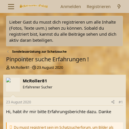
Anmelden
Registrieren
Lieber Gast du musst dich registrieren um alle Inhalte
(Fotos, Texte uvm.) sehen zu können. Sobald du
registriert bist, kannst du alle Beiträge sehen und dich
aktiv daran beteiligen.
Sondelausrüstung zur Schatzsuche
Pinpointer suche Erfahrungen !
E
E
McRoller81
23 August 2020
r
r
s
s
McRoller81
t
t
Erfahrener Sucher
e
e
l
l
l
l
23 August 2020
#1
e
t
r
a
Hi, habt ihr mir bitte Erfahrungsberichte dazu. Danke
m
Du musst registriert sein im Schatzsucherforum, um Bilder als