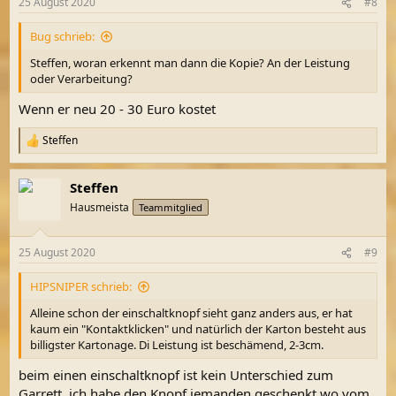
25 August 2020
#8
Bug schrieb:
Steffen, woran erkennt man dann die Kopie? An der Leistung
oder Verarbeitung?
Wenn er neu 20 - 30 Euro kostet
Steffen
R
e
a
Steffen
k
t
Hausmeista
Teammitglied
i
o
n
25 August 2020
#9
e
n
HIPSNIPER schrieb:
:
Alleine schon der einschaltknopf sieht ganz anders aus, er hat
kaum ein "Kontaktklicken" und natürlich der Karton besteht aus
billigster Kartonage. Di Leistung ist beschämend, 2-3cm.
beim einen einschaltknopf ist kein Unterschied zum
Garrett. ich habe den Knopf jemanden geschenkt wo vom