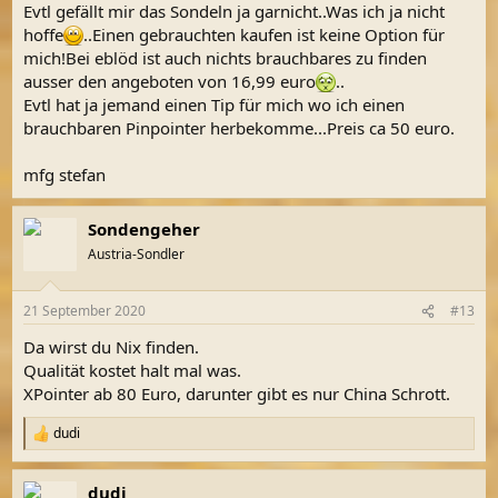
Evtl gefällt mir das Sondeln ja garnicht..Was ich ja nicht
hoffe
..Einen gebrauchten kaufen ist keine Option für
mich!Bei eblöd ist auch nichts brauchbares zu finden
ausser den angeboten von 16,99 euro
..
Evtl hat ja jemand einen Tip für mich wo ich einen
brauchbaren Pinpointer herbekomme...Preis ca 50 euro.
mfg stefan
Sondengeher
Austria-Sondler
21 September 2020
#13
Da wirst du Nix finden.
Qualität kostet halt mal was.
XPointer ab 80 Euro, darunter gibt es nur China Schrott.
dudi
R
e
a
dudi
k