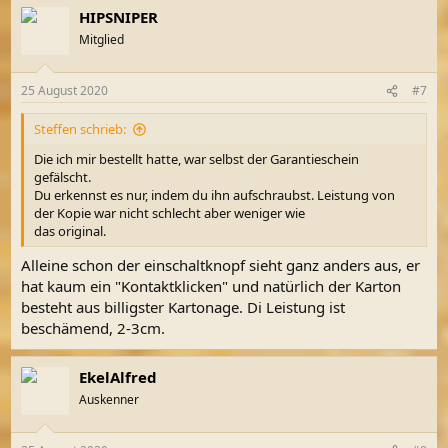
a
HIPSNIPER
k
t
Mitglied
i
o
n
25 August 2020
#7
e
n
Steffen schrieb:
:
Die ich mir bestellt hatte, war selbst der Garantieschein
gefälscht.
Du erkennst es nur, indem du ihn aufschraubst. Leistung von
der Kopie war nicht schlecht aber weniger wie
das original.
Alleine schon der einschaltknopf sieht ganz anders aus, er
hat kaum ein "Kontaktklicken" und natürlich der Karton
besteht aus billigster Kartonage. Di Leistung ist
beschämend, 2-3cm.
EkelAlfred
Auskenner