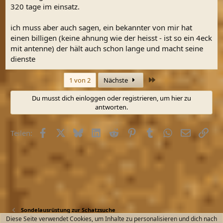
320 tage im einsatz.
ich muss aber auch sagen, ein bekannter von mir hat
einen billigen (keine ahnung wie der heisst - ist so ein 4eck
mit antenne) der hält auch schon lange und macht seine
dienste
Letzte
1 von 2
Nächste
Du musst dich einloggen oder registrieren, um hier zu
antworten.
Facebook
X (Twitter)
Bluesky
LinkedIn
Reddit
Pinterest
Tumblr
WhatsApp
E-Mail
Link
Teilen:
Sondelausrüstung zur Schatzsuche
Diese Seite verwendet Cookies, um Inhalte zu personalisieren und dich nach