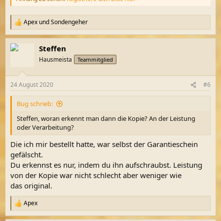
Apex
und
Sondengeher
R
e
a
Steffen
k
t
Hausmeista
Teammitglied
i
o
n
24 August 2020
#6
e
n
Bug schrieb:
:
Steffen, woran erkennt man dann die Kopie? An der Leistung
oder Verarbeitung?
Die ich mir bestellt hatte, war selbst der Garantieschein
gefälscht.
Du erkennst es nur, indem du ihn aufschraubst. Leistung
von der Kopie war nicht schlecht aber weniger wie
das original.
Apex
R
e