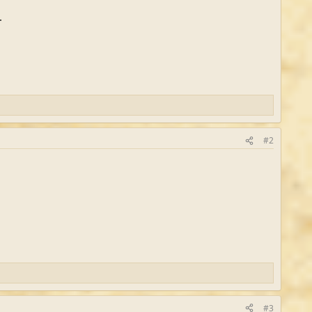
.
#2
#3