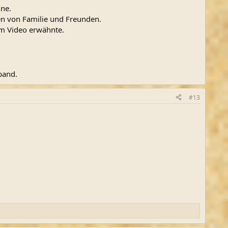
nne.
en von Familie und Freunden.
im Video erwähnte.
band.
#13