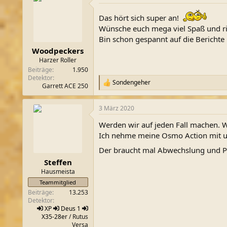
t
i
Das hört sich super an!
o
Wünsche euch mega viel Spaß und rich
n
Bin schon gespannt auf die Berichte
e
n
Woodpeckers
:
Harzer Roller
Beiträge
1.950
Detektor
Sondengeher
R
Garrett ACE 250
e
a
3 März 2020
k
t
Werden wir auf jeden Fall machen. W
i
o
Ich nehme meine Osmo Action mit u
n
Der braucht mal Abwechslung und Pe
e
n
Steffen
:
Hausmeista
Teammitglied
Beiträge
13.253
Detektor
XP
Deus 1
X35-28er
/ Rutus
Versa