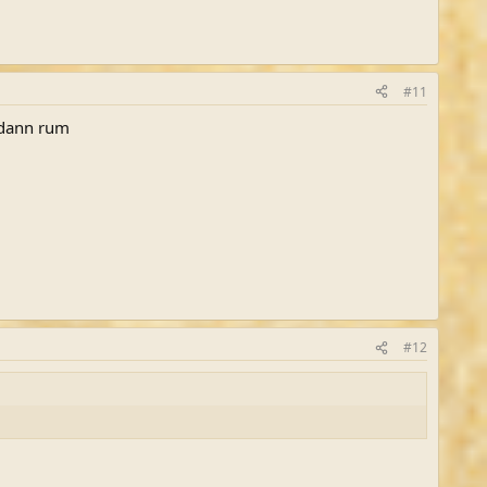
#11
t dann rum
#12