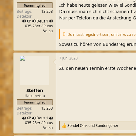
Ich habe heute gelesen wieviel Sondl
Teammitglied
Da muss man sich nicht schämen Trä
Beiträge
13.253
Detektor
Nur per Telefon da die Ansteckung Ge
XP
Deus 1
X35-28er
/ Rutus
Versa
Du musst registriert sein, um Links zu s
Sowas zu hören von Bundesregierung
7 Juni 2020
Zu den neuen Termin erste Wochenen
Steffen
Hausmeista
Teammitglied
Beiträge
13.253
Detektor
XP
Deus 1
X35-28er
/ Rutus
Sondel Oink
und
Sondengeher
R
Versa
e