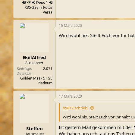
XP
Deus 1
X35-28er
/ Rutus
Versa
16 März 2020
Wird wohl nix. Stellt Euch vor Ihr ha
EkelAlfred
Auskenner
Beiträge
2.071
Detektor
Golden Mask 5+ SE
Platinum
17 März 2020
bx812 schrieb:
Wird wohl nix. Stellt Euch vor Ihr habt U
Ist gestern Mail gekommen mit der Mi
Steffen
Wir haben uns echt auf das Treffen g
Hausmeista