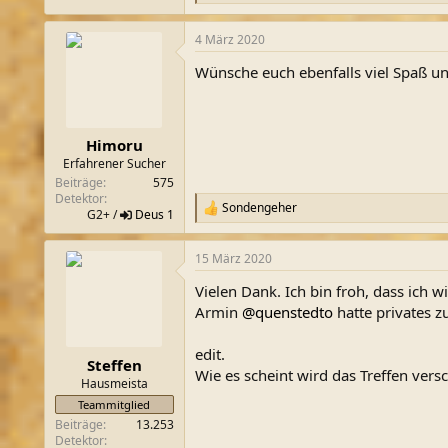
e
a
4 März 2020
k
t
Wünsche euch ebenfalls viel Spaß un
i
o
n
e
n
Himoru
:
Erfahrener Sucher
Beiträge
575
Detektor
Sondengeher
R
G2+ /
Deus 1
e
a
15 März 2020
k
t
Vielen Dank. Ich bin froh, dass ich
i
o
Armin
@quenstedto
hatte privates z
n
e
edit.
n
Steffen
Wie es scheint wird das Treffen vers
:
Hausmeista
Teammitglied
Beiträge
13.253
Detektor