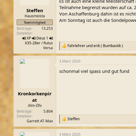
Es ist auch eine kleine Meisterschaft 
m
Teilnahme begrenzt wurden auf ca. 2
Steffen
Von Aschaffenburg dahin ist es nicht
Hausmeista
Am Sonntag ist auch die Sondelpower
Teammitglied
Beiträge
13.253
Detektor
XP
Deus 1
X35-28er
/ Rutus
Fahrlehrer
und
erik ( Bumbastik )
R
Versa
e
a
3 März 2020
k
t
schonmal viel spass und gut fund
i
o
n
e
n
Kronkorkenpir
:
at
Alm-Öhi
Beiträge
5.804
Detektor
Steffen
R
Garrett AT-Max
e
a
3 März 2020
k