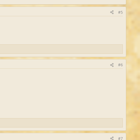
#5
#6
#7