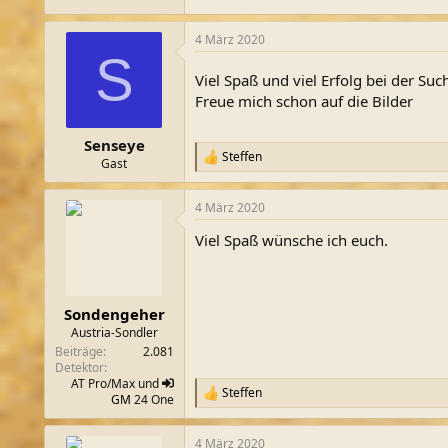
4 März 2020
S
Viel Spaß und viel Erfolg bei der Su
Freue mich schon auf die Bilder
Senseye
Steffen
R
Gast
e
a
4 März 2020
k
t
Viel Spaß wünsche ich euch.
i
o
n
e
n
Sondengeher
:
Austria-Sondler
Beiträge
2.081
Detektor
AT Pro/Max und
Steffen
R
GM
24 One
e
a
4 März 2020
k