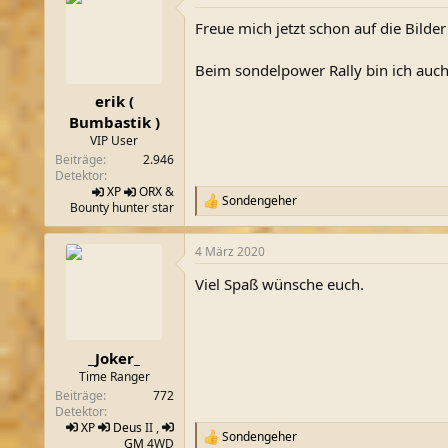
t
Freue mich jetzt schon auf die Bilder
i
o
n
Beim sondelpower Rally bin ich auch
e
n
erik (
:
Bumbastik )
VIP User
Beiträge
2.946
Detektor
XP
ORX
&
Sondengeher
R
Bounty hunter star
e
a
4 März 2020
k
t
Viel Spaß wünsche euch.
i
o
n
e
n
_Joker_
:
Time Ranger
Beiträge
772
Detektor
XP
Deus
II ,
Sondengeher
R
GM
4WD