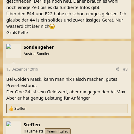
geschrieben. Der is ja noch neu. Daher brauch es wohl
noch einige Zeit bis es da fundierte Infos gibt.
Über den F44 und F22 habe ich schon einiges gelesen. Ich
glaube der 44 is ein solides und zuverlässiges Gerät. Nur
wasserdicht iser nich
Gruß Pelle
Sondengeher
Austria-Sondler
15 Dezember 2019
#3
Bei Golden Mask, kann man nix Falsch machen, gutes
Preis-Leistung.
Der One 24 ist sein Geld wert, aber nix gegen den At-Max.
Aber er hat genug Leistung für Anfänger.
Steffen
R
e
a
Steffen
k
t
Hausmeista
Teammitglied