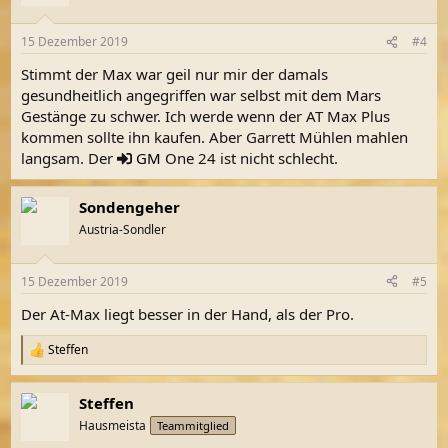
i
o
n
15 Dezember 2019
#4
e
n
Stimmt der Max war geil nur mir der damals
:
gesundheitlich angegriffen war selbst mit dem Mars
Gestänge zu schwer. Ich werde wenn der AT Max Plus
kommen sollte ihn kaufen. Aber Garrett Mühlen mahlen
langsam. Der
GM
One 24 ist nicht schlecht.
Sondengeher
Austria-Sondler
15 Dezember 2019
#5
Der At-Max liegt besser in der Hand, als der Pro.
Steffen
R
e
a
Steffen
k
t
Hausmeista
Teammitglied
i