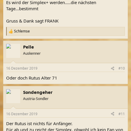
Es wird der Simplex+ werden.....die nächsten
Tage...bestimmt
Gruss & Dank sagt FRANK
Schlemse
R
e
a
Pelle
k
t
Auskenner
i
o
n
16 Dezember 2019
#10
e
n
Oder doch Rutus Alter 71
:
Sondengeher
Austria-Sondler
16 Dezember 2019
#11
Der Rutus ist nichts für Anfänger.
Für ab und zu reicht der Simplex, obwohl ich kein Fan von