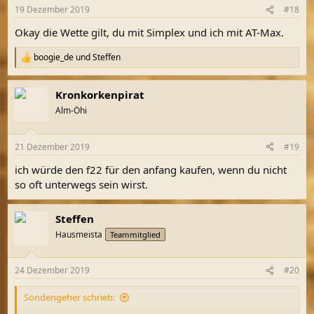
n
19 Dezember 2019
#18
e
n
Okay die Wette gilt, du mit Simplex und ich mit AT-Max.
:
boogie_de
und
Steffen
R
e
a
Kronkorkenpirat
k
t
Alm-Öhi
i
o
n
21 Dezember 2019
#19
e
n
ich würde den f22 für den anfang kaufen, wenn du nicht
:
so oft unterwegs sein wirst.
Steffen
Hausmeista
Teammitglied
24 Dezember 2019
#20
Sondengeher schrieb: