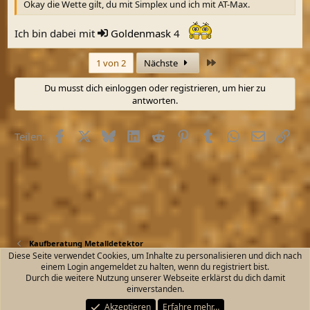
Okay die Wette gilt, du mit Simplex und ich mit AT-Max.
Ich bin dabei mit
Goldenmask
4
Letzte
1 von 2
Nächste
Du musst dich einloggen oder registrieren, um hier zu
antworten.
Facebook
X (Twitter)
Bluesky
LinkedIn
Reddit
Pinterest
Tumblr
WhatsApp
E-Mail
Link
Teilen:
Kaufberatung Metalldetektor
Diese Seite verwendet Cookies, um Inhalte zu personalisieren und dich nach
einem Login angemeldet zu halten, wenn du registriert bist.
Kontakt
Nutzungsbedingungen
Datenschutz
Durch die weitere Nutzung unserer Webseite erklärst du dich damit
Hilfe und Impressum
Start
R
einverstanden.
S
S
Akzeptieren
Erfahre mehr…
®