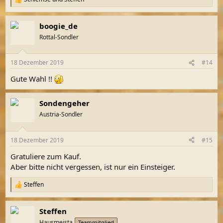
R
e
a
boogie_de
k
t
Rottal-Sondler
i
o
n
18 Dezember 2019
#14
e
n
Gute Wahl !!
:
Sondengeher
Austria-Sondler
18 Dezember 2019
#15
Gratuliere zum Kauf.
Aber bitte nicht vergessen, ist nur ein Einsteiger.
Steffen
R
e
a
Steffen
k
t
Hausmeista
Teammitglied