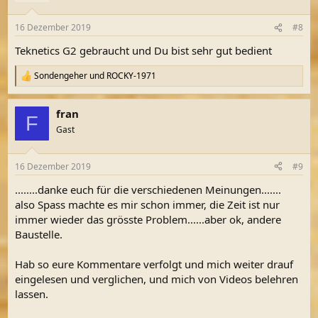
16 Dezember 2019
#8
Teknetics G2 gebraucht und Du bist sehr gut bedient
Sondengeher
und
ROCKY-1971
R
e
a
fran
k
F
t
Gast
i
o
n
16 Dezember 2019
#9
e
n
........danke euch für die verschiedenen Meinungen.......
:
also Spass machte es mir schon immer, die Zeit ist nur
immer wieder das grösste Problem......aber ok, andere
Baustelle.
Hab so eure Kommentare verfolgt und mich weiter drauf
eingelesen und verglichen, und mich von Videos belehren
lassen.