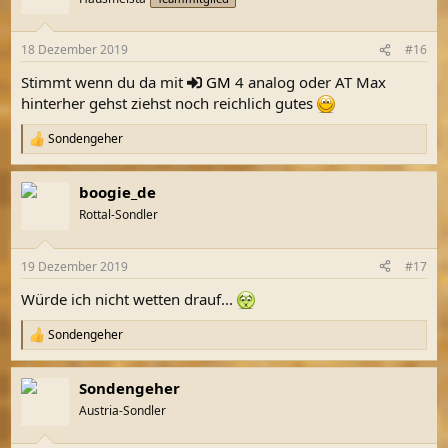
i
o
n
18 Dezember 2019
#16
e
n
Stimmt wenn du da mit
GM
4 analog oder AT Max
:
hinterher gehst ziehst noch reichlich gutes
Sondengeher
R
e
a
boogie_de
k
t
Rottal-Sondler
i
o
n
19 Dezember 2019
#17
e
n
Würde ich nicht wetten drauf...
:
Sondengeher
R
e
a
Sondengeher
k
t
Austria-Sondler
i
o