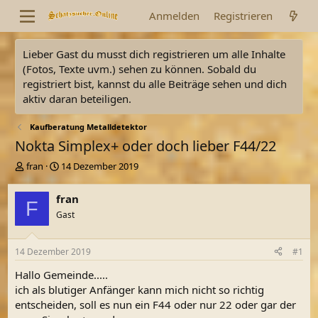
Anmelden
Registrieren
Lieber Gast du musst dich registrieren um alle Inhalte
(Fotos, Texte uvm.) sehen zu können. Sobald du
registriert bist, kannst du alle Beiträge sehen und dich
aktiv daran beteiligen.
Kaufberatung Metalldetektor
Nokta Simplex+ oder doch lieber F44/22
E
E
fran
14 Dezember 2019
r
r
s
s
fran
F
t
t
Gast
e
e
l
l
l
l
14 Dezember 2019
#1
e
t
r
a
Hallo Gemeinde.....
m
ich als blutiger Anfänger kann mich nicht so richtig
entscheiden, soll es nun ein F44 oder nur 22 oder gar der