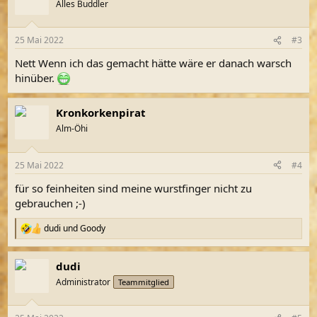
Alles Buddler
25 Mai 2022
#3
Nett Wenn ich das gemacht hätte wäre er danach warsch
hinüber.
Kronkorkenpirat
Alm-Öhi
25 Mai 2022
#4
für so feinheiten sind meine wurstfinger nicht zu
gebrauchen ;-)
dudi
und
Goody
R
e
a
dudi
k
t
Administrator
Teammitglied
i
o
n