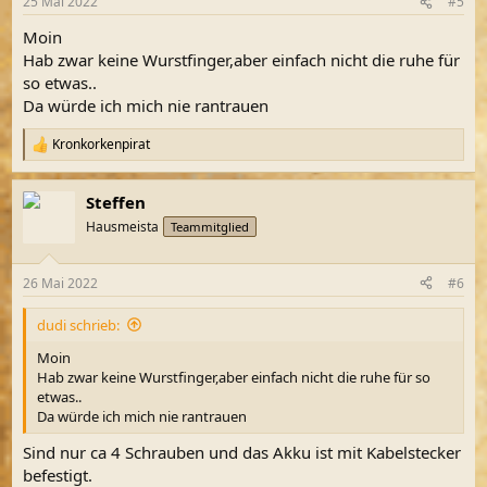
25 Mai 2022
#5
e
n
Moin
:
Hab zwar keine Wurstfinger,aber einfach nicht die ruhe für
so etwas..
Da würde ich mich nie rantrauen
Kronkorkenpirat
R
e
a
Steffen
k
t
Hausmeista
Teammitglied
i
o
n
26 Mai 2022
#6
e
n
dudi schrieb:
:
Moin
Hab zwar keine Wurstfinger,aber einfach nicht die ruhe für so
etwas..
Da würde ich mich nie rantrauen
Sind nur ca 4 Schrauben und das Akku ist mit Kabelstecker
befestigt.