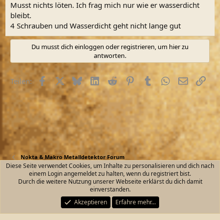
Musst nichts löten. Ich frag mich nur wie er wasserdicht
bleibt.
4 Schrauben und Wasserdicht geht nicht lange gut
Du musst dich einloggen oder registrieren, um hier zu
antworten.
Facebook
X (Twitter)
Bluesky
LinkedIn
Reddit
Pinterest
Tumblr
WhatsApp
E-Mail
Link
Teilen:
Nokta & Makro Metalldetektor Forum
Diese Seite verwendet Cookies, um Inhalte zu personalisieren und dich nach
einem Login angemeldet zu halten, wenn du registriert bist.
Kontakt
Nutzungsbedingungen
Datenschutz
Durch die weitere Nutzung unserer Webseite erklärst du dich damit
Hilfe und Impressum
Start
R
einverstanden.
S
S
Akzeptieren
Erfahre mehr…
®
Community platform by XenForo
© 2010-2026 XenForo Ltd.