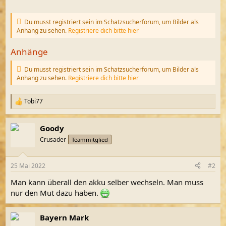
Du musst registriert sein im Schatzsucherforum, um Bilder als
Anhang zu sehen.
Registriere dich bitte hier
Anhänge
Du musst registriert sein im Schatzsucherforum, um Bilder als
Anhang zu sehen.
Registriere dich bitte hier
Tobi77
R
e
a
Goody
k
t
Crusader
Teammitglied
i
o
n
25 Mai 2022
#2
e
n
Man kann überall den akku selber wechseln. Man muss
:
nur den Mut dazu haben.
Bayern Mark