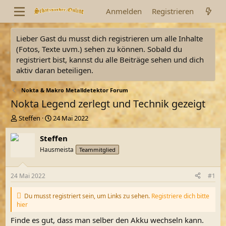
Anmelden
Registrieren
Lieber Gast du musst dich registrieren um alle Inhalte
(Fotos, Texte uvm.) sehen zu können. Sobald du
registriert bist, kannst du alle Beiträge sehen und dich
aktiv daran beteiligen.
Nokta & Makro Metalldetektor Forum
Nokta Legend zerlegt und Technik gezeigt
E
E
Steffen
24 Mai 2022
r
r
s
s
Steffen
t
t
Hausmeista
Teammitglied
e
e
l
l
l
l
24 Mai 2022
#1
e
t
r
a
Du musst registriert sein, um Links zu sehen.
Registriere dich bitte
m
hier
Finde es gut, dass man selber den Akku wechseln kann.