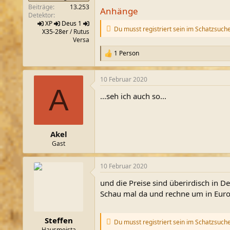
Beiträge
13.253
Anhänge
Detektor
XP
Deus 1
Du musst registriert sein im Schatzsuch
X35-28er
/ Rutus
Versa
1 Person
R
e
a
10 Februar 2020
k
A
t
...seh ich auch so...
i
o
n
e
n
Akel
:
Gast
10 Februar 2020
und die Preise sind überirdisch in D
Schau mal da und rechne um in Euro
Steffen
Du musst registriert sein im Schatzsuch
Hausmeista