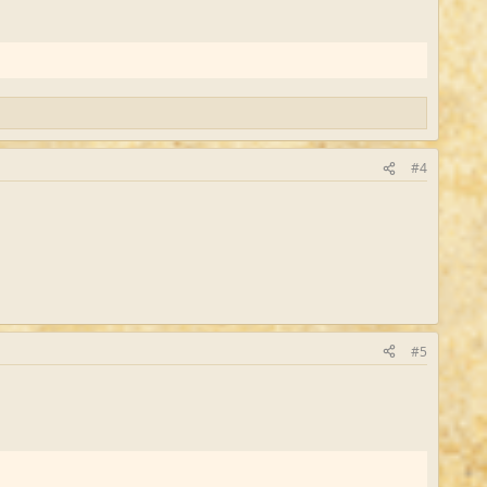
#4
#5