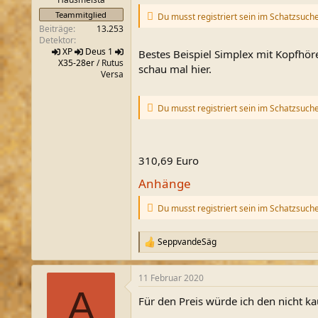
Teammitglied
Du musst registriert sein im Schatzsuch
Beiträge
13.253
Detektor
XP
Deus 1
Bestes Beispiel Simplex mit Kopfhör
X35-28er
/ Rutus
schau mal hier.
Versa
Du musst registriert sein im Schatzsuch
310,69 Euro
Anhänge
Du musst registriert sein im Schatzsuch
SeppvandeSäg
R
e
a
11 Februar 2020
k
A
t
Für den Preis würde ich den nicht ka
i
o