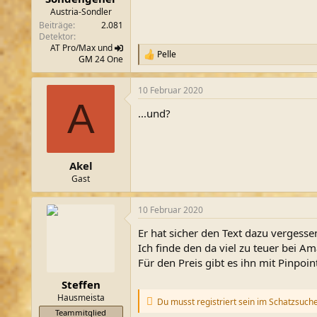
m
Austria-Sondler
Beiträge
2.081
Detektor
AT Pro/Max und
Pelle
R
GM
24 One
e
a
10 Februar 2020
k
A
t
...und?
i
o
n
e
n
Akel
:
Gast
10 Februar 2020
Er hat sicher den Text dazu vergesse
Ich finde den da viel zu teuer bei A
Für den Preis gibt es ihn mit Pinpoint
Steffen
Hausmeista
Du musst registriert sein im Schatzsuch
Teammitglied