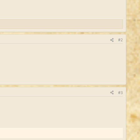
#2
#3