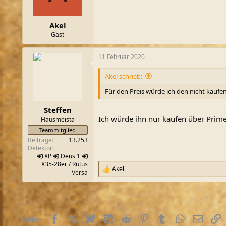
n
e
n
Akel
:
Gast
11 Februar 2020
Akel schrieb:
Für den Preis würde ich den nicht kaufen
Steffen
Ich würde ihn nur kaufen über Prime.
Hausmeista
Teammitglied
Beiträge
13.253
Detektor
XP
Deus 1
X35-28er
/ Rutus
Akel
R
Versa
e
a
k
t
i
Facebook
X (Twitter)
Bluesky
LinkedIn
Reddit
Pinterest
Tumblr
WhatsApp
E-Mail
L
Teilen:
o