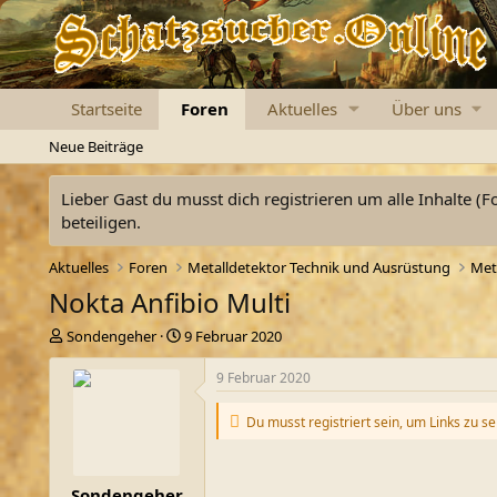
Startseite
Foren
Aktuelles
Über uns
Neue Beiträge
Lieber Gast du musst dich registrieren um alle Inhalte (F
beteiligen.
Aktuelles
Foren
Metalldetektor Technik und Ausrüstung
Met
Nokta Anfibio Multi
E
E
Sondengeher
9 Februar 2020
r
r
s
s
9 Februar 2020
t
t
e
e
Du musst registriert sein, um Links zu s
l
l
l
l
e
t
Sondengeher
r
a