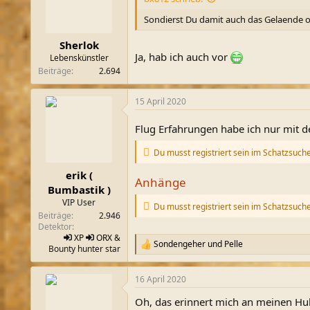
Sondierst Du damit auch das Gelaende od
Sherlok
Ja, hab ich auch vor
Lebenskünstler
Beiträge
2.694
15 April 2020
Flug Erfahrungen habe ich nur mit d
Du musst registriert sein im Schatzsuch
erik (
Anhänge
Bumbastik )
VIP User
Du musst registriert sein im Schatzsuch
Beiträge
2.946
Detektor
XP
ORX
&
Sondengeher
und
Pelle
R
Bounty hunter star
e
a
16 April 2020
k
t
Oh, das erinnert mich an meinen Hu
i