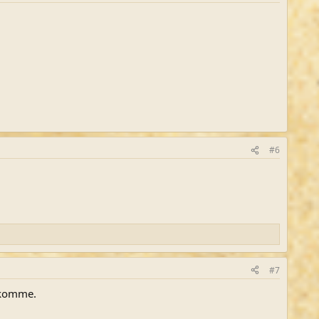
#6
#7
bekomme.