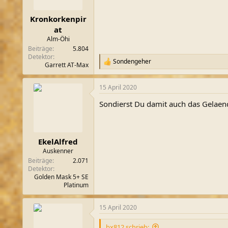
e
n
Kronkorkenpir
:
at
Alm-Öhi
Beiträge
5.804
Detektor
Sondengeher
R
Garrett AT-Max
e
a
15 April 2020
k
t
Sondierst Du damit auch das Gelaend
i
o
n
e
n
EkelAlfred
:
Auskenner
Beiträge
2.071
Detektor
Golden Mask 5+ SE
Platinum
15 April 2020
bx812 schrieb: