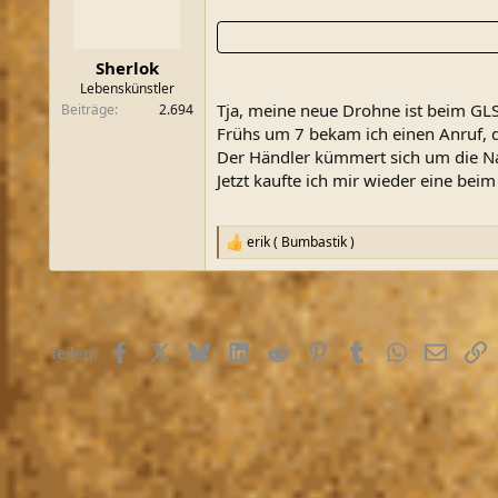
o
n
e
n
Sherlok
:
Lebenskünstler
Tja, meine neue Drohne ist beim GLS
Beiträge
2.694
Frühs um 7 bekam ich einen Anruf, da
Der Händler kümmert sich um die N
Jetzt kaufte ich mir wieder eine b
erik ( Bumbastik )
R
e
a
k
t
i
Facebook
X (Twitter)
Bluesky
LinkedIn
Reddit
Pinterest
Tumblr
WhatsApp
E-Mail
L
Teilen:
o
n
e
n
: