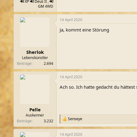
XP
Deus
II ,
GM
4WD
14 April 2020
Ja, kommt eine Störung
Sherlok
Lebenskünstler
Beiträge
2.694
14 April 2020
Ach so. Ich hatte gedacht du hättest 
Pelle
Auskenner
Senseye
R
Beiträge
3.232
e
a
14 April 2020
k