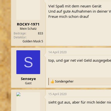
t
Viel Spaß mit dem neuen Gerät
i
o
Und auf gute Aufnahmen in deiner V
n
Freue mich schon drauf
e
n
ROCKY-1971
:
Mein Schatz
Beiträge
833
Detektor
Golden Mask 5
14 April 2020
S
top, und gar net viel Geld ausgegeb
Senseye
Sondengeher
R
Gast
e
a
15 April 2020
k
t
sieht gut aus, aber für mich leider n
i
o
n