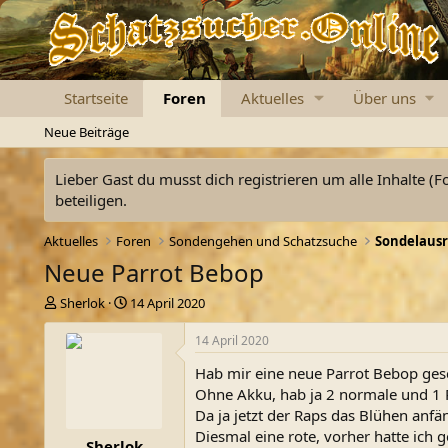
Startseite
Foren
Aktuelles
Über uns
Neue Beiträge
Lieber Gast du musst dich registrieren um alle Inhalte (F
beteiligen.
Aktuelles
Foren
Sondengehen und Schatzsuche
Sondelausr
Neue Parrot Bebop
E
E
Sherlok
14 April 2020
r
r
s
s
14 April 2020
t
t
Hab mir eine neue Parrot Bebop ges
e
e
l
l
Ohne Akku, hab ja 2 normale und 1 
l
l
Da ja jetzt der Raps das Blühen anf
e
t
Diesmal eine rote, vorher hatte ich g
Sherlok
r
a