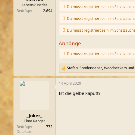
m
Lebenskünstler
Du musst registriert sein im Schatzsuch
Beiträge
2.694
Du musst registriert sein im Schatzsuch
Du musst registriert sein im Schatzsuch
Anhänge
Du musst registriert sein im Schatzsuch
Stefan
,
Sondengeher
,
Woodpeckers
und 
R
e
a
14 April 2020
k
t
Ist die gelbe kaputt?
i
o
n
e
n
_Joker_
:
Time Ranger
Beiträge
772
Detektor