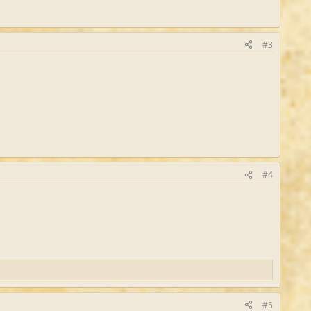
#3
#4
#5