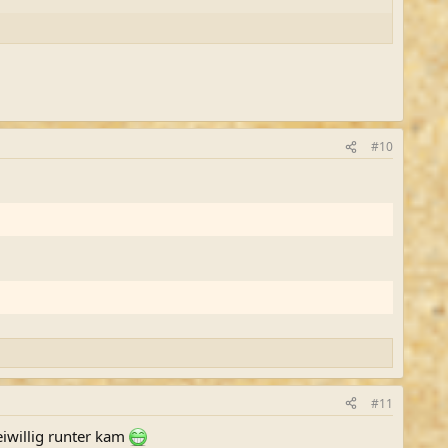
#10
#11
iwillig runter kam