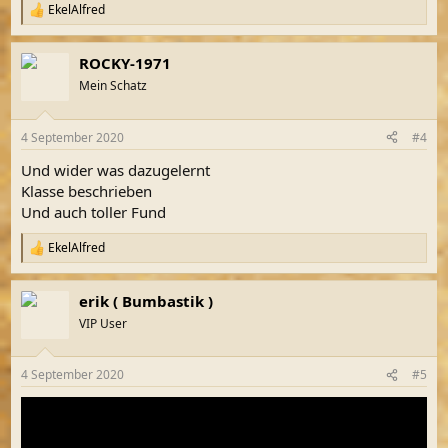
EkelAlfred
R
e
a
ROCKY-1971
k
t
Mein Schatz
i
o
n
4 September 2020
#4
e
n
Und wider was dazugelernt
:
Klasse beschrieben
Und auch toller Fund
EkelAlfred
R
e
a
erik ( Bumbastik )
k
t
VIP User
i
o
n
4 September 2020
#5
e
n
: