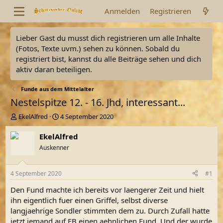
Anmelden
Registrieren
Lieber Gast du musst dich registrieren um alle Inhalte
(Fotos, Texte uvm.) sehen zu können. Sobald du
registriert bist, kannst du alle Beiträge sehen und dich
aktiv daran beteiligen.
Funde aus dem Mittelalter
Nestelspitze 12. - 16. Jhd, interessant...
E
E
EkelAlfred
4 September 2020
r
r
s
s
EkelAlfred
t
t
Auskenner
e
e
l
l
l
l
4 September 2020
#1
e
t
r
a
Den Fund machte ich bereits vor laengerer Zeit und hielt
m
ihn eigentlich fuer einen Griffel, selbst diverse
langjaehrige Sondler stimmten dem zu. Durch Zufall hatte
jetzt jemand auf FB einen aehnlichen Fund. Und der wurde