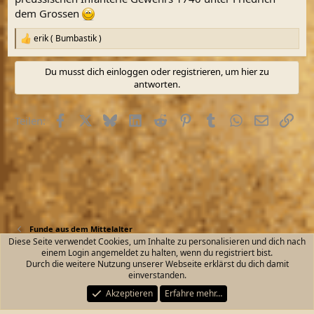
dem Grossen
erik ( Bumbastik )
R
e
a
Du musst dich einloggen oder registrieren, um hier zu
k
antworten.
t
i
o
Facebook
X (Twitter)
Bluesky
LinkedIn
Reddit
Pinterest
Tumblr
WhatsApp
E-Mail
Link
Teilen:
n
e
n
:
Funde aus dem Mittelalter
Diese Seite verwendet Cookies, um Inhalte zu personalisieren und dich nach
einem Login angemeldet zu halten, wenn du registriert bist.
Kontakt
Nutzungsbedingungen
Datenschutz
Durch die weitere Nutzung unserer Webseite erklärst du dich damit
Hilfe und Impressum
Start
R
einverstanden.
S
S
Akzeptieren
Erfahre mehr…
®
Community platform by XenForo
© 2010-2026 XenForo Ltd.