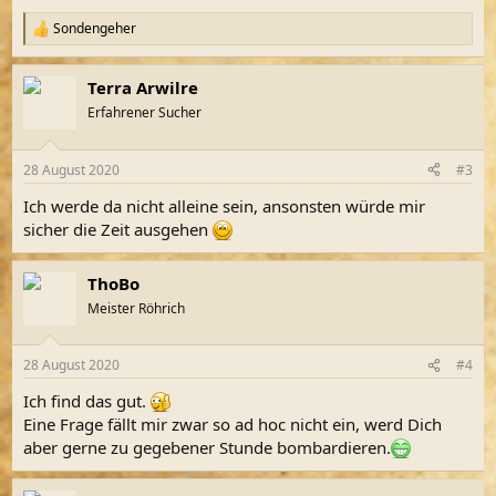
Sondengeher
R
e
a
Terra Arwilre
k
t
Erfahrener Sucher
i
o
n
28 August 2020
#3
e
n
Ich werde da nicht alleine sein, ansonsten würde mir
:
sicher die Zeit ausgehen
ThoBo
Meister Röhrich
28 August 2020
#4
Ich find das gut.
Eine Frage fällt mir zwar so ad hoc nicht ein, werd Dich
aber gerne zu gegebener Stunde bombardieren.