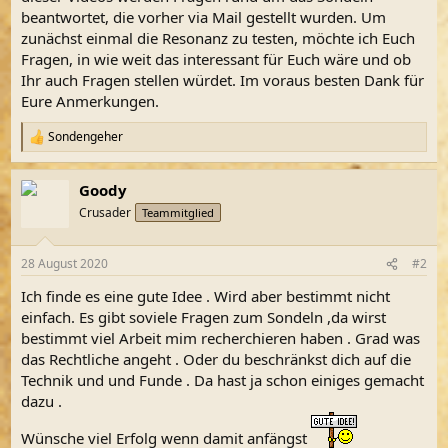
beantwortet, die vorher via Mail gestellt wurden. Um
zunächst einmal die Resonanz zu testen, möchte ich Euch
Fragen, in wie weit das interessant für Euch wäre und ob
Ihr auch Fragen stellen würdet. Im voraus besten Dank für
Eure Anmerkungen.
Sondengeher
R
e
a
Goody
k
t
Crusader
Teammitglied
i
o
n
28 August 2020
#2
e
n
Ich finde es eine gute Idee . Wird aber bestimmt nicht
:
einfach. Es gibt soviele Fragen zum Sondeln ,da wirst
bestimmt viel Arbeit mim recherchieren haben . Grad was
das Rechtliche angeht . Oder du beschränkst dich auf die
Technik und und Funde . Da hast ja schon einiges gemacht
dazu .
Wünsche viel Erfolg wenn damit anfängst