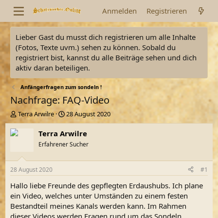
Anmelden
Registrieren
Lieber Gast du musst dich registrieren um alle Inhalte
(Fotos, Texte uvm.) sehen zu können. Sobald du
registriert bist, kannst du alle Beiträge sehen und dich
aktiv daran beteiligen.
Anfängerfragen zum sondeln !
Nachfrage: FAQ-Video
E
E
Terra Arwilre
28 August 2020
r
r
s
s
Terra Arwilre
t
t
Erfahrener Sucher
e
e
l
l
l
l
28 August 2020
#1
e
t
r
a
Hallo liebe Freunde des gepflegten Erdaushubs. Ich plane
m
ein Video, welches unter Umständen zu einem festen
Bestandteil meines Kanals werden kann. Im Rahmen
dieser Videos werden Fragen rund um das Sondeln