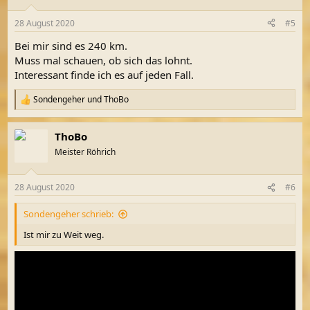
o
n
28 August 2020
#5
e
n
Bei mir sind es 240 km.
:
Muss mal schauen, ob sich das lohnt.
Interessant finde ich es auf jeden Fall.
Sondengeher
und
ThoBo
R
e
a
ThoBo
k
t
Meister Röhrich
i
o
n
28 August 2020
#6
e
n
Sondengeher schrieb:
:
Ist mir zu Weit weg.