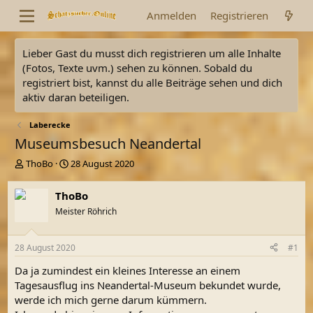
Anmelden
Registrieren
Lieber Gast du musst dich registrieren um alle Inhalte
(Fotos, Texte uvm.) sehen zu können. Sobald du
registriert bist, kannst du alle Beiträge sehen und dich
aktiv daran beteiligen.
Laberecke
Museumsbesuch Neandertal
E
E
ThoBo
28 August 2020
r
r
s
s
ThoBo
t
t
Meister Röhrich
e
e
l
l
l
l
28 August 2020
#1
e
t
r
a
Da ja zumindest ein kleines Interesse an einem
m
Tagesausflug ins Neandertal-Museum bekundet wurde,
werde ich mich gerne darum kümmern.