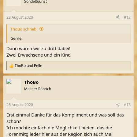
Sondeltourist
i
o
n
28 August 2020
#12
e
n
ThoBo schrieb:
:
Gerne.
Dann wären wir zu dritt dabei!
Zwei Erwachsene und ein Kind
ThoBo
und
Pelle
R
e
a
ThoBo
k
t
Meister Röhrich
i
o
n
28 August 2020
#13
e
n
Erst einmal Danke für das Kompliment und was soll das
:
schon?
Ich möchte einfach die Möglichkeit bieten, das die
Forenmitglieder hier aus der Region sich auch Mal