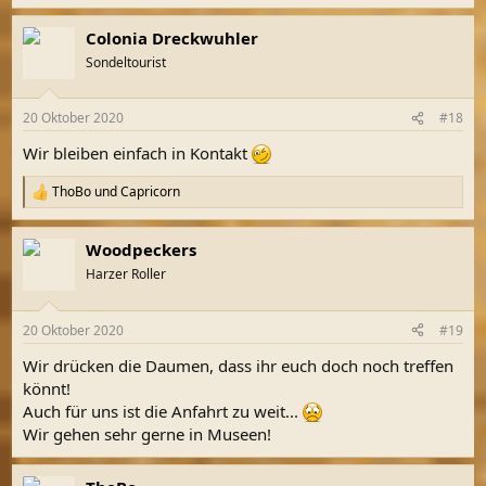
e
a
Colonia Dreckwuhler
k
t
Sondeltourist
i
o
n
20 Oktober 2020
#18
e
n
Wir bleiben einfach in Kontakt
:
ThoBo
und
Capricorn
R
e
a
Woodpeckers
k
t
Harzer Roller
i
o
n
20 Oktober 2020
#19
e
n
Wir drücken die Daumen, dass ihr euch doch noch treffen
:
könnt!
Auch für uns ist die Anfahrt zu weit...
Wir gehen sehr gerne in Museen!