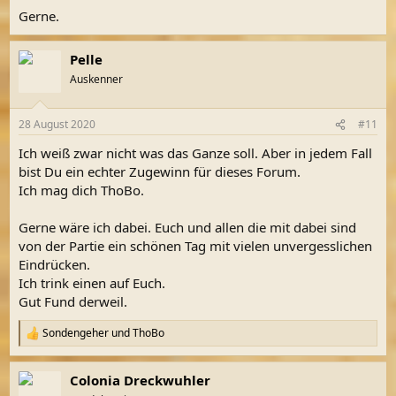
n
Gerne.
:
Pelle
Auskenner
28 August 2020
#11
Ich weiß zwar nicht was das Ganze soll. Aber in jedem Fall
bist Du ein echter Zugewinn für dieses Forum.
Ich mag dich ThoBo.
Gerne wäre ich dabei. Euch und allen die mit dabei sind
von der Partie ein schönen Tag mit vielen unvergesslichen
Eindrücken.
Ich trink einen auf Euch.
Gut Fund derweil.
Sondengeher
und
ThoBo
R
e
a
Colonia Dreckwuhler
k
t