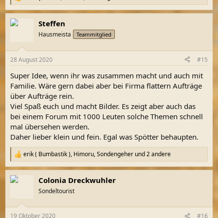
R
e
a
Steffen
k
t
Hausmeista
Teammitglied
i
o
n
28 August 2020
#15
e
n
Super Idee, wenn ihr was zusammen macht und auch mit
:
Familie. Wäre gern dabei aber bei Firma flattern Aufträge
über Aufträge rein.
Viel Spaß euch und macht Bilder. Es zeigt aber auch das
bei einem Forum mit 1000 Leuten solche Themen schnell
mal übersehen werden.
Daher lieber klein und fein. Egal was Spötter behaupten.
erik ( Bumbastik )
,
Himoru
,
Sondengeher
und 2 andere
R
e
a
Colonia Dreckwuhler
k
t
Sondeltourist
i
o
n
19 Oktober 2020
#16