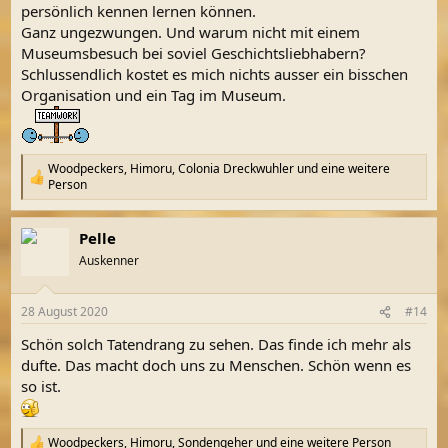
persönlich kennen lernen können.
Ganz ungezwungen. Und warum nicht mit einem
Museumsbesuch bei soviel Geschichtsliebhabern?
Schlussendlich kostet es mich nichts ausser ein bisschen
Organisation und ein Tag im Museum.
Woodpeckers
,
Himoru
,
Colonia Dreckwuhler
und eine weitere
R
Person
e
a
k
Pelle
t
Auskenner
i
o
n
e
28 August 2020
#14
n
Schön solch Tatendrang zu sehen. Das finde ich mehr als
:
dufte. Das macht doch uns zu Menschen. Schön wenn es
so ist.
Woodpeckers
,
Himoru
,
Sondengeher
und eine weitere Person