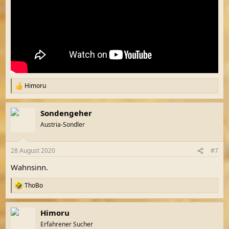
Himoru
R
e
a
Sondengeher
k
t
Austria-Sondler
i
o
n
28 August 2020
#7
e
n
Wahnsinn.
:
ThoBo
R
e
a
Himoru
k
t
Erfahrener Sucher