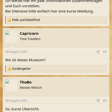
Ich werde hier ein paar Informationen zusammentragen
und Euch vorstellen.
Bei Interesse bitte einfach hier eine kurze Meldung.
Pelle
und
EkelAlfred
R
e
a
Capricorn
k
t
Time Travelers
i
o
n
28 August 2020
#2
e
n
Wo ist dieses Museum?
:
Sondengeher
R
e
a
ThoBo
k
t
Meister Röhrich
i
o
n
28 August 2020
#3
e
n
So, kurze Übersicht.
: