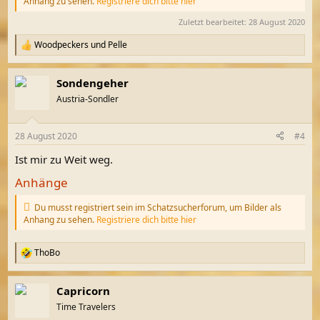
Anhang zu sehen.
Registriere dich bitte hier
Zuletzt bearbeitet:
28 August 2020
Woodpeckers
und
Pelle
R
e
a
Sondengeher
k
t
Austria-Sondler
i
o
n
28 August 2020
#4
e
n
Ist mir zu Weit weg.
:
Anhänge
Du musst registriert sein im Schatzsucherforum, um Bilder als
Anhang zu sehen.
Registriere dich bitte hier
ThoBo
R
e
a
Capricorn
k
t
Time Travelers
i