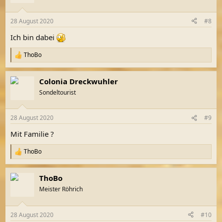
i
o
n
28 August 2020
#8
e
n
Ich bin dabei
:
ThoBo
R
e
a
Colonia Dreckwuhler
k
t
Sondeltourist
i
o
n
28 August 2020
#9
e
n
Mit Familie ?
:
ThoBo
R
e
a
ThoBo
k
t
Meister Röhrich
i
o
n
28 August 2020
#10
e