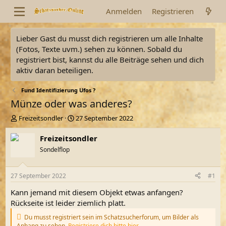
Anmelden
Registrieren
Lieber Gast du musst dich registrieren um alle Inhalte
(Fotos, Texte uvm.) sehen zu können. Sobald du
registriert bist, kannst du alle Beiträge sehen und dich
aktiv daran beteiligen.
Fund Identifizierung Ufos ?
Münze oder was anderes?
E
E
Freizeitsondler
27 September 2022
r
r
s
s
Freizeitsondler
t
t
Sondelflop
e
e
l
l
l
l
27 September 2022
#1
e
t
r
a
Kann jemand mit diesem Objekt etwas anfangen?
m
Rückseite ist leider ziemlich platt.
Du musst registriert sein im Schatzsucherforum, um Bilder als
Anhang zu sehen.
Registriere dich bitte hier