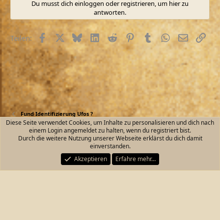
Du musst dich einloggen oder registrieren, um hier zu
k
antworten.
t
i
o
Facebook
X (Twitter)
Bluesky
LinkedIn
Reddit
Pinterest
Tumblr
WhatsApp
E-Mail
Link
Teilen:
n
e
n
:
Fund Identifizierung Ufos ?
Diese Seite verwendet Cookies, um Inhalte zu personalisieren und dich nach
einem Login angemeldet zu halten, wenn du registriert bist.
Kontakt
Nutzungsbedingungen
Datenschutz
Durch die weitere Nutzung unserer Webseite erklärst du dich damit
Hilfe und Impressum
Start
R
einverstanden.
S
S
Akzeptieren
Erfahre mehr…
®
Community platform by XenForo
© 2010-2026 XenForo Ltd.