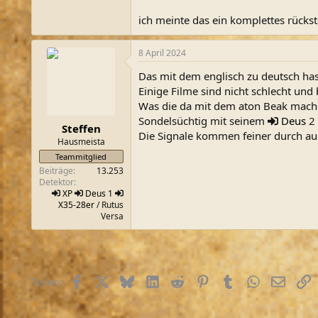
ich meinte das ein komplettes rücks
8 April 2024
Das mit dem englisch zu deutsch has
Einige Filme sind nicht schlecht und 
Was die da mit dem aton Beak machen
Sondelsüchtig mit seinem
Deus
2
Steffen
Die Signale kommen feiner durch au
Hausmeista
Teammitglied
Beiträge
13.253
Detektor
XP
Deus 1
X35-28er
/ Rutus
Versa
Facebook
X (Twitter)
Bluesky
LinkedIn
Reddit
Pinterest
Tumblr
WhatsApp
E-Mail
L
Teilen: