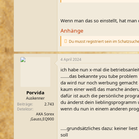
Wenn man das so einstellt, hat man d
Anhänge
Du musst registriert sein im Schatzsuch
4 April 2024
ich habe nun x-mal die betriebsanle
.......das bekannte you tube problem
da wird nur noch werbung gemacht ab
kaum einer weiß das manche änderun
Porvida
dafür ist auch die persönliche prog
Auskenner
du änderst dein lieblingsprogramm u
Beiträge
2.743
wenn du nun in einem anderen progra
Detektor
AKA Sorex
,Gauss,EQ900
.....grundsätzliches dazu: keiner lie
soll