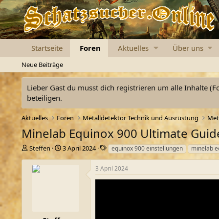
Startseite
Foren
Aktuelles
Über uns
Neue Beiträge
Lieber Gast du musst dich registrieren um alle Inhalte (F
beteiligen.
Aktuelles
Foren
Metalldetektor Technik und Ausrüstung
Met
Minelab Equinox 900 Ultimate Guid
E
E
S
Steffen
3 April 2024
equinox 900 einstellungen
minelab e
r
r
c
s
s
h
3 April 2024
t
t
l
e
e
a
l
l
g
l
l
w
e
t
o
r
a
r