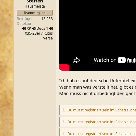
Steffen
m
t
Hausmeista
e
Teammitglied
Beiträge
13.253
Detektor
XP
Deus 1
X35-28er
/ Rutus
Versa
Ich hab es auf deutsche Untertitel e
Wenn man was verstellt hat, gibt es
Man muss nicht unbedingt den ganze
Du musst registriert sein im Schatzsuch
Du musst registriert sein im Schatzsuch
Du musst registriert sein im Schatzsuch