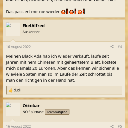
Das passiert mir nie wieder
EkelAlfred
Auskenner
16 August 2022
#4
Meinen Black Ada hab ich wieder verkauft, laufe seit
Jahren mit nem Chinesen mit gehaertetem Blatt, kostete
mich damals 20 Euronen. Aber das kennen wir sicher alle
wieviele Spaten man so im Laufe der Zeit schrottet bis
man den richtigen in der Hand hat.
dudi
R
e
a
Ottokar
k
t
NÖ Spürnase
Teammitglied
i
o
n
16 August 2022
#5