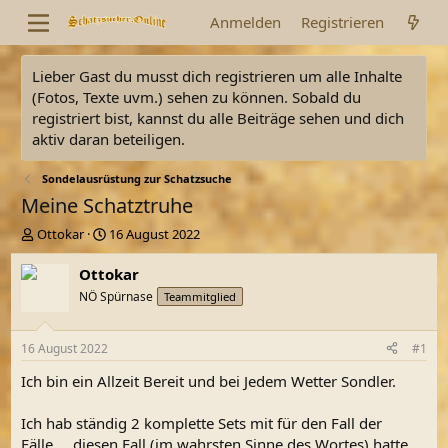
Anmelden
Registrieren
Lieber Gast du musst dich registrieren um alle Inhalte
(Fotos, Texte uvm.) sehen zu können. Sobald du
registriert bist, kannst du alle Beiträge sehen und dich
aktiv daran beteiligen.
Sondelausrüstung zur Schatzsuche
Meine Schatztruhe
E
E
Ottokar
16 August 2022
r
r
s
s
Ottokar
t
t
NÖ Spürnase
Teammitglied
e
e
l
l
l
l
16 August 2022
#1
e
t
r
a
Ich bin ein Allzeit Bereit und bei Jedem Wetter Sondler.
m
Ich hab ständig 2 komplette Sets mit für den Fall der
Fälle.... diesen Fall (im wahrsten Sinne des Wortes) hatte