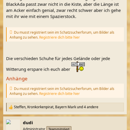
BlackAda passt zwar nicht in die Kiste, aber die Länge ist
am Acker einfach genial, zwar recht schwer aber ich gehe
mit ihr wie mit einem Spazierstock.
Du musst registriert sein im Schatzsucherforum, um Bilder als
Anhang zu sehen.
Registriere dich bitte hier
Die verschieden Schuhe für jedes Gelände oder jede
Witterung erspare ich euch aber
Anhänge
Du musst registriert sein im Schatzsucherforum, um Bilder als
Anhang zu sehen.
Registriere dich bitte hier
Steffen
,
Kronkorkenpirat
,
Bayern Mark
und 4 andere
R
e
a
dudi
k
t
Administrator
Teammitglied