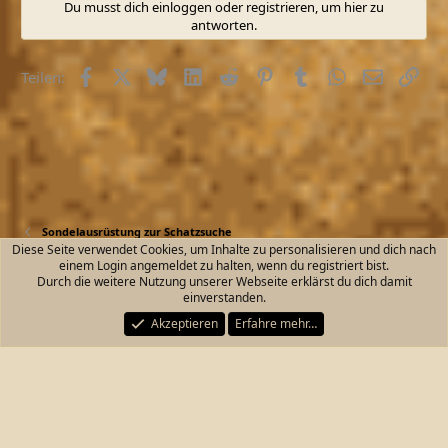
Du musst dich einloggen oder registrieren, um hier zu
antworten.
Facebook
X (Twitter)
Bluesky
LinkedIn
Reddit
Pinterest
Tumblr
WhatsApp
E-Mail
Link
Teilen:
Sondelausrüstung zur Schatzsuche
Diese Seite verwendet Cookies, um Inhalte zu personalisieren und dich nach
einem Login angemeldet zu halten, wenn du registriert bist.
Kontakt
Nutzungsbedingungen
Datenschutz
Durch die weitere Nutzung unserer Webseite erklärst du dich damit
Hilfe und Impressum
Start
R
einverstanden.
S
S
Akzeptieren
Erfahre mehr…
®
Community platform by XenForo
© 2010-2026 XenForo Ltd.