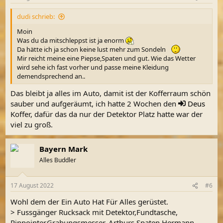
e
n
dudi schrieb:
:
Moin
Was du da mitschleppst ist ja enorm
Da hätte ich ja schon keine lust mehr zum Sondeln
Mir reicht meine eine Piepse,Spaten und gut. Wie das Wetter
wird sehe ich fast vorher und passe meine Kleidung
demendsprechend an..
Das bleibt ja alles im Auto, damit ist der Kofferraum schön
sauber und aufgeräumt, ich hatte 2 Wochen den
Deus
Koffer, dafür das da nur der Detektor Platz hatte war der
viel zu groß.
Bayern Mark
Alles Buddler
17 August 2022
#6
Wohl dem der Ein Auto Hat Für Alles gerüstet.
> Fussgänger Rucksack mit Detektor,Fundtasche,
Pinpointer,Grabungsmesser, Arthurs Spaten Hermann.