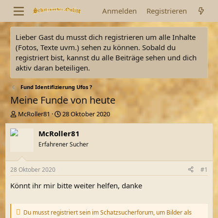
Anmelden
Registrieren
Lieber Gast du musst dich registrieren um alle Inhalte
(Fotos, Texte uvm.) sehen zu können. Sobald du
registriert bist, kannst du alle Beiträge sehen und dich
aktiv daran beteiligen.
Fund Identifizierung Ufos ?
Meine Funde von heute
E
E
McRoller81
28 Oktober 2020
r
r
s
s
McRoller81
t
t
Erfahrener Sucher
e
e
l
l
l
l
28 Oktober 2020
#1
e
t
r
a
Könnt ihr mir bitte weiter helfen, danke
m
Du musst registriert sein im Schatzsucherforum, um Bilder als