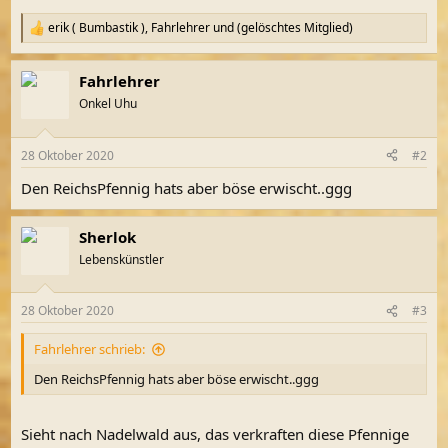
erik ( Bumbastik )
,
Fahrlehrer
und
(gelöschtes Mitglied)
R
e
a
Fahrlehrer
k
t
Onkel Uhu
i
o
n
28 Oktober 2020
#2
e
n
Den ReichsPfennig hats aber böse erwischt..ggg
:
Sherlok
Lebenskünstler
28 Oktober 2020
#3
Fahrlehrer schrieb:
Den ReichsPfennig hats aber böse erwischt..ggg
Sieht nach Nadelwald aus, das verkraften diese Pfennige