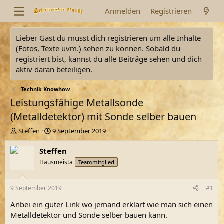
Anmelden
Registrieren
Lieber Gast du musst dich registrieren um alle Inhalte
(Fotos, Texte uvm.) sehen zu können. Sobald du
registriert bist, kannst du alle Beiträge sehen und dich
aktiv daran beteiligen.
Technik Knowhow
Leistungsfähige Metallsonde
(Metalldetektor) mit Sonde selber bauen
E
E
Steffen
9 September 2019
r
r
s
s
Steffen
t
t
Hausmeista
Teammitglied
e
e
l
l
l
l
9 September 2019
#1
e
t
r
a
Anbei ein guter Link wo jemand erklärt wie man sich einen
m
Metalldetektor und Sonde selber bauen kann.