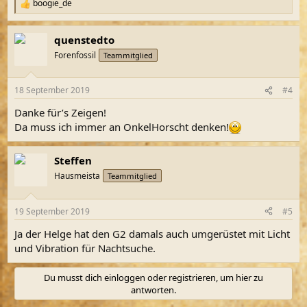
boogie_de
R
e
a
quenstedto
k
t
Forenfossil
Teammitglied
i
o
n
18 September 2019
#4
e
n
Danke für’s Zeigen!
:
Da muss ich immer an OnkelHorscht denken!
Steffen
Hausmeista
Teammitglied
19 September 2019
#5
Ja der Helge hat den G2 damals auch umgerüstet mit Licht
und Vibration für Nachtsuche.
Du musst dich einloggen oder registrieren, um hier zu
antworten.