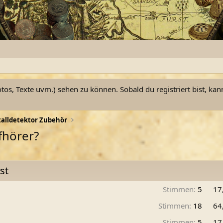
otos, Texte uvm.) sehen zu können. Sobald du registriert bist, kan
alldetektor Zubehör
fhörer?
st
Stimmen:
5
17
Stimmen:
18
64
Stimmen:
5
17