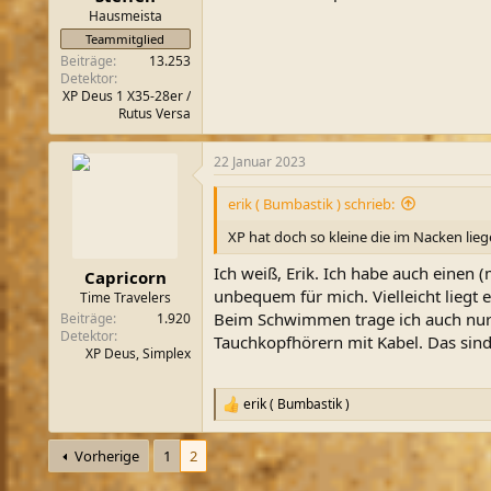
:
Hausmeista
Teammitglied
Beiträge
13.253
Detektor
XP Deus 1 X35-28er /
Rutus Versa
22 Januar 2023
erik ( Bumbastik ) schrieb:
XP hat doch so kleine die im Nacken lieg
Ich weiß, Erik. Ich habe auch einen 
Capricorn
unbequem für mich. Vielleicht lieg
Time Travelers
Beim Schwimmen trage ich auch nur e
Beiträge
1.920
Detektor
Tauchkopfhörern mit Kabel. Das sind
XP Deus, Simplex
erik ( Bumbastik )
R
e
a
Vorherige
1
2
k
t