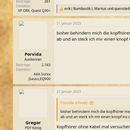
Beiträge
261
Detektor
erik ( Bumbastik )
,
Markus
und
quensted
R
XP ORX, Quest Q30+
e
a
21 Januar 2023
k
t
bisher behindern mich die kopfhörer 
i
o
ab und an steck ich mir einen knopf 
n
e
n
Porvida
:
Auskenner
Beiträge
2.743
Detektor
AKA Sorex
,Gauss,EQ900
21 Januar 2023
Porvida schrieb:
bisher behindern mich die kopfhörer mehr
ab und an steck ich mir einen knopf ins 
Gregor
Kopfhörer ohne Kabel mal versuche
PDF König