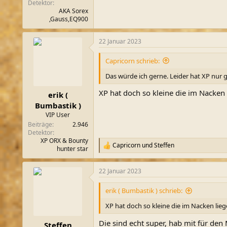
Detektor
AKA Sorex
,Gauss,EQ900
22 Januar 2023
Capricorn schrieb:
Das würde ich gerne. Leider hat XP nur g
XP hat doch so kleine die im Nacken 
erik (
Bumbastik )
VIP User
Beiträge
2.946
Detektor
XP ORX & Bounty
Capricorn
und
Steffen
R
hunter star
e
a
22 Januar 2023
k
t
i
erik ( Bumbastik ) schrieb:
o
n
XP hat doch so kleine die im Nacken lieg
e
n
Die sind echt super, hab mit für den
Steffen