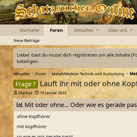
Startseite
Foren
Aktuelles
Über uns
Neue Beiträge
Lieber Gast du musst dich registrieren um alle Inhalte (F
beteiligen.
Aktuelles
Foren
Metalldetektor Technik und Ausrüstung
Met
Lauft ihr mit oder ohne Kop
Frage ?
E
E
Markus
19 Januar 2023
r
r
s
Mit oder ohne... Oder wie es gerade pas
s
t
t
e
e
ohne Kopfhörer
l
l
l
l
mit Kopfhörer
e
t
so wie es mir gerade passt
r
a