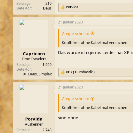
Beiträge
210
Porvida
Detektor
Deus
R
e
a
21 Januar 2023
k
t
i
Gregor schrieb:
o
n
Kopfhörer ohne Kabel mal versuchen
e
n
Das würde ich gerne. Leider hat XP n
Capricorn
:
Time Travelers
Beiträge
1.920
Detektor
erik ( Bumbastik )
R
XP Deus, Simplex
e
a
21 Januar 2023
k
t
i
Gregor schrieb:
o
n
Kopfhörer ohne Kabel mal versuchen
e
n
sind ohne
Porvida
:
Auskenner
Beiträge
2.743