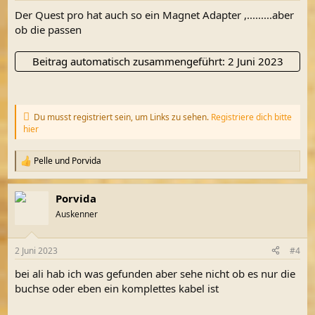
Der Quest pro hat auch so ein Magnet Adapter ,.........aber
ob die passen
Beitrag automatisch zusammengeführt:
2 Juni 2023
Du musst registriert sein, um Links zu sehen.
Registriere dich bitte
hier
Pelle
und
Porvida
R
e
a
Porvida
k
t
Auskenner
i
o
n
2 Juni 2023
#4
e
n
bei ali hab ich was gefunden aber sehe nicht ob es nur die
:
buchse oder eben ein komplettes kabel ist