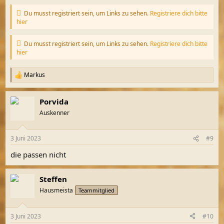
Du musst registriert sein, um Links zu sehen.
Registriere dich bitte
hier
Du musst registriert sein, um Links zu sehen.
Registriere dich bitte
hier
Markus
R
e
a
Porvida
k
t
Auskenner
i
o
n
3 Juni 2023
#9
e
n
die passen nicht
:
Steffen
Hausmeista
Teammitglied
3 Juni 2023
#10