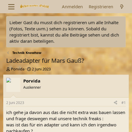
Anmelden
Registrieren
Lieber Gast du musst dich registrieren um alle Inhalte
(Fotos, Texte uvm.) sehen zu können. Sobald du
registriert bist, kannst du alle Beiträge sehen und dich
aktiv daran beteiligen.
Technik Knowhow
Ladeadapter für Mars Gauß?
E
E
Porvida
2 Juni 2023
r
r
s
s
Porvida
t
t
Auskenner
e
e
l
l
l
l
2 Juni 2023
#1
e
t
r
a
ich gehe ja davon aus das die nicht extra was bauen lassen
m
und frage deswegen mal unsere technik freaks :
was ist das für ein adapter und kann ich den irgendwo
nachkaufen ?