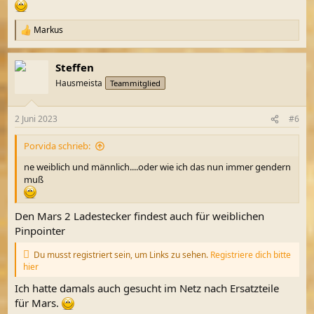
Markus
R
e
a
Steffen
k
t
Hausmeista
Teammitglied
i
o
n
2 Juni 2023
#6
e
n
Porvida schrieb:
:
ne weiblich und männlich....oder wie ich das nun immer gendern
muß
Den Mars 2 Ladestecker findest auch für weiblichen
Pinpointer
Du musst registriert sein, um Links zu sehen.
Registriere dich bitte
hier
Ich hatte damals auch gesucht im Netz nach Ersatzteile
für Mars.