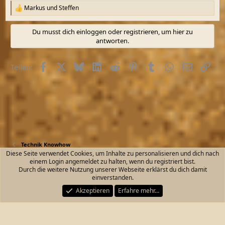
Markus
und
Steffen
R
e
a
Du musst dich einloggen oder registrieren, um hier zu
k
antworten.
t
i
o
Facebook
X (Twitter)
Bluesky
LinkedIn
Reddit
Pinterest
Tumblr
WhatsApp
E-Mail
Link
Teilen:
n
e
n
:
Technik Knowhow
Diese Seite verwendet Cookies, um Inhalte zu personalisieren und dich nach
einem Login angemeldet zu halten, wenn du registriert bist.
Kontakt
Nutzungsbedingungen
Datenschutz
Durch die weitere Nutzung unserer Webseite erklärst du dich damit
Hilfe und Impressum
Start
R
einverstanden.
S
S
Akzeptieren
Erfahre mehr…
®
Community platform by XenForo
© 2010-2026 XenForo Ltd.