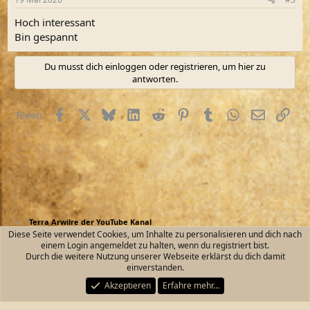
Hoch interessant
Bin gespannt
Du musst dich einloggen oder registrieren, um hier zu
antworten.
Facebook
X (Twitter)
Bluesky
LinkedIn
Reddit
Pinterest
Tumblr
WhatsApp
E-Mail
Link
Teilen:
Terra Arwilre der YouTube Kanal
Diese Seite verwendet Cookies, um Inhalte zu personalisieren und dich nach
einem Login angemeldet zu halten, wenn du registriert bist.
Kontakt
Nutzungsbedingungen
Datenschutz
Durch die weitere Nutzung unserer Webseite erklärst du dich damit
Hilfe und Impressum
Start
R
einverstanden.
S
S
Akzeptieren
Erfahre mehr…
®
Community platform by XenForo
© 2010-2026 XenForo Ltd.