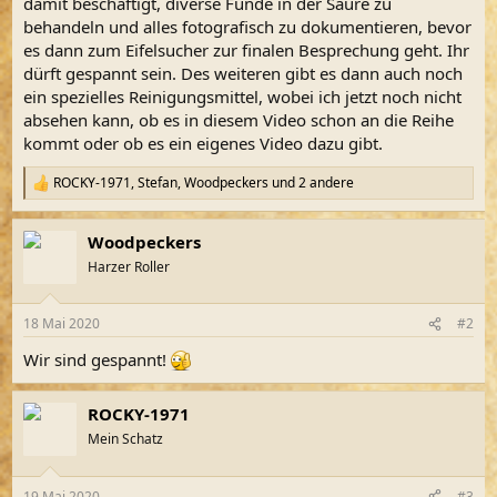
damit beschäftigt, diverse Funde in der Säure zu
behandeln und alles fotografisch zu dokumentieren, bevor
es dann zum Eifelsucher zur finalen Besprechung geht. Ihr
dürft gespannt sein. Des weiteren gibt es dann auch noch
ein spezielles Reinigungsmittel, wobei ich jetzt noch nicht
absehen kann, ob es in diesem Video schon an die Reihe
kommt oder ob es ein eigenes Video dazu gibt.
ROCKY-1971
,
Stefan
,
Woodpeckers
und 2 andere
R
e
a
Woodpeckers
k
t
Harzer Roller
i
o
n
18 Mai 2020
#2
e
n
Wir sind gespannt!
:
ROCKY-1971
Mein Schatz
19 Mai 2020
#3