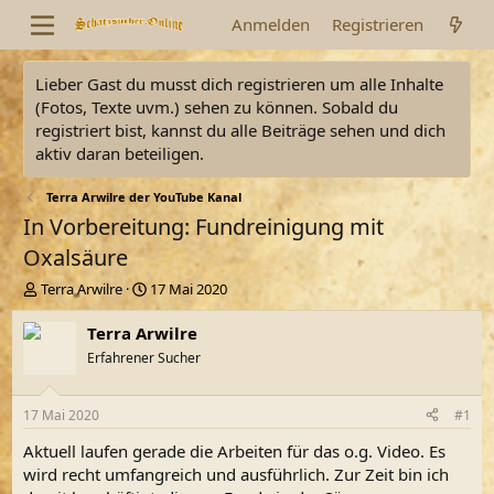
Anmelden
Registrieren
Lieber Gast du musst dich registrieren um alle Inhalte
(Fotos, Texte uvm.) sehen zu können. Sobald du
registriert bist, kannst du alle Beiträge sehen und dich
aktiv daran beteiligen.
Terra Arwilre der YouTube Kanal
In Vorbereitung: Fundreinigung mit
Oxalsäure
E
E
Terra Arwilre
17 Mai 2020
r
r
s
s
Terra Arwilre
t
t
Erfahrener Sucher
e
e
l
l
l
l
17 Mai 2020
#1
e
t
r
a
Aktuell laufen gerade die Arbeiten für das o.g. Video. Es
m
wird recht umfangreich und ausführlich. Zur Zeit bin ich