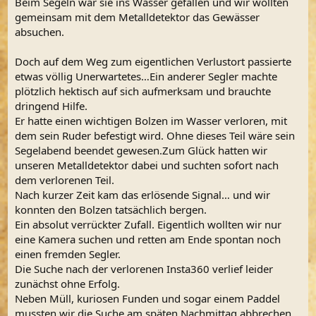
Beim Segeln war sie ins Wasser gefallen und wir wollten
gemeinsam mit dem Metalldetektor das Gewässer
absuchen.
Doch auf dem Weg zum eigentlichen Verlustort passierte
etwas völlig Unerwartetes…Ein anderer Segler machte
plötzlich hektisch auf sich aufmerksam und brauchte
dringend Hilfe.
Er hatte einen wichtigen Bolzen im Wasser verloren, mit
dem sein Ruder befestigt wird. Ohne dieses Teil wäre sein
Segelabend beendet gewesen.Zum Glück hatten wir
unseren Metalldetektor dabei und suchten sofort nach
dem verlorenen Teil.
Nach kurzer Zeit kam das erlösende Signal… und wir
konnten den Bolzen tatsächlich bergen.
Ein absolut verrückter Zufall. Eigentlich wollten wir nur
eine Kamera suchen und retten am Ende spontan noch
einen fremden Segler.
Die Suche nach der verlorenen Insta360 verlief leider
zunächst ohne Erfolg.
Neben Müll, kuriosen Funden und sogar einem Paddel
mussten wir die Suche am späten Nachmittag abbrechen.