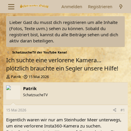
Anmelden
Registrieren
Lieber Gast du musst dich registrieren um alle Inhalte
(Fotos, Texte uvm.) sehen zu können. Sobald du
registriert bist, kannst du alle Beiträge sehen und dich
aktiv daran beteiligen.
SchatzsucheTV der YouTube Kanal
Ich suchte eine verlorene Kamera…
plötzlich brauchte ein Segler unsere Hilfe!
E
E
Patrik
15 Mai 2026
r
r
s
s
Patrik
t
t
SchatzsucheTV
e
e
l
l
l
l
15 Mai 2026
#1
e
t
r
a
Eigentlich waren wir nur am Steinhuder Meer unterwegs,
m
um eine verlorene Insta360-Kamera zu suchen.