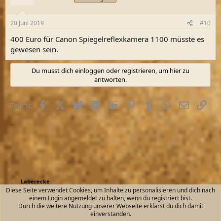
20 Juni 2019
#10
400 Euro für Canon Spiegelreflexkamera 1100 müsste es
gewesen sein.
Du musst dich einloggen oder registrieren, um hier zu
antworten.
Facebook
X (Twitter)
Bluesky
LinkedIn
Reddit
Pinterest
Tumblr
WhatsApp
E-Mail
Link
Teilen:
Laberecke
Diese Seite verwendet Cookies, um Inhalte zu personalisieren und dich nach
einem Login angemeldet zu halten, wenn du registriert bist.
Kontakt
Nutzungsbedingungen
Datenschutz
Durch die weitere Nutzung unserer Webseite erklärst du dich damit
Hilfe und Impressum
Start
R
einverstanden.
S