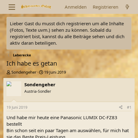
Anmelden
Registrieren
Lieber Gast du musst dich registrieren um alle Inhalte
(Fotos, Texte uvm.) sehen zu können. Sobald du
registriert bist, kannst du alle Beiträge sehen und dich
aktiv daran beteiligen.
Laberecke
Ich habe es getan
E
E
Sondengeher
19 Juni 2019
r
r
s
s
Sondengeher
t
t
Austria-Sondler
e
e
l
l
l
l
19 Juni 2019
#1
e
t
r
a
Und habe mir heute eine Panasonic LUMIX DC-FZ83
m
bestellt
Bin schon seit ein paar Tagen am auswählen, für mich hat
sie das Beste Preis-Leistung