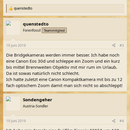
quenstedto
R
e
a
quenstedto
k
t
Forenfossil
Teammitglied
i
o
n
19 Juni 2019
#3
e
n
Die Bridgekameras werden immer besser. Ich habe noch
:
eine Canon Eos 30d und schleppe ein Zoom und ein kurz
bis mittel Brennweiten Objektiv mit mir rum im Urlaub.
Da ist sowas natürlich nicht schlecht.
Ich hatte zuletzt eine Canon Kompaktkamera mit bis zu 12
fach optischem Zoom damit man sich nicht so abschleppt!
Sondengeher
Austria-Sondler
19 Juni 2019
#4