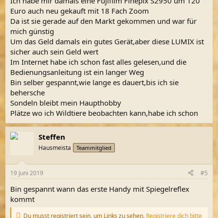
Ich habe mir damals eine Fujifilm Finepix S2950 um 120
Euro auch neu gekauft mit 18 Fach Zoom
Da ist sie gerade auf den Markt gekommen und war für
mich günstig
Um das Geld damals ein gutes Gerät,aber diese LUMIX ist
sicher auch sein Geld wert
Im Internet habe ich schon fast alles gelesen,und die
Bedienungsanleitung ist ein langer Weg
Bin selber gespannt,wie lange es dauert,bis ich sie
behersche
Sondeln bleibt mein Haupthobby
Plätze wo ich Wildtiere beobachten kann,habe ich schon
Steffen
Hausmeista
Teammitglied
19 Juni 2019
#5
Bin gespannt wann das erste Handy mit Spiegelreflex
kommt
Du musst registriert sein, um Links zu sehen.
Registriere dich bitte