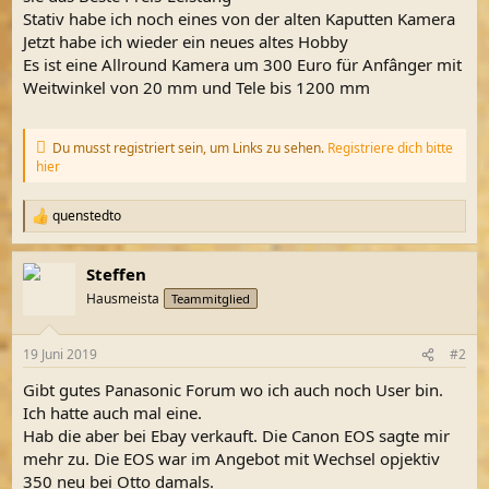
Stativ habe ich noch eines von der alten Kaputten Kamera
Jetzt habe ich wieder ein neues altes Hobby
Es ist eine Allround Kamera um 300 Euro für Anfânger mit
Weitwinkel von 20 mm und Tele bis 1200 mm
Du musst registriert sein, um Links zu sehen.
Registriere dich bitte
hier
quenstedto
R
e
a
Steffen
k
t
Hausmeista
Teammitglied
i
o
n
19 Juni 2019
#2
e
n
Gibt gutes Panasonic Forum wo ich auch noch User bin.
:
Ich hatte auch mal eine.
Hab die aber bei Ebay verkauft. Die Canon EOS sagte mir
mehr zu. Die EOS war im Angebot mit Wechsel opjektiv
350 neu bei Otto damals.