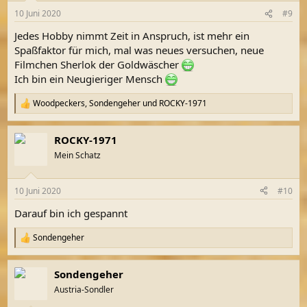
10 Juni 2020
#9
Jedes Hobby nimmt Zeit in Anspruch, ist mehr ein
Spaßfaktor für mich, mal was neues versuchen, neue
Filmchen Sherlok der Goldwäscher
Ich bin ein Neugieriger Mensch
Woodpeckers
,
Sondengeher
und
ROCKY-1971
R
e
a
ROCKY-1971
k
t
Mein Schatz
i
o
n
10 Juni 2020
#10
e
n
Darauf bin ich gespannt
:
Sondengeher
R
e
a
Sondengeher
k
t
Austria-Sondler
i