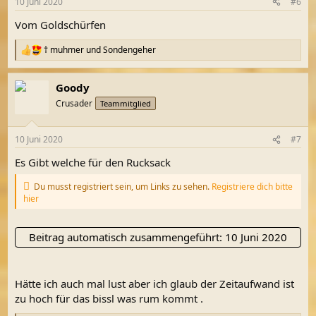
10 Juni 2020
#6
e
n
Vom Goldschürfen
:
† muhmer
und
Sondengeher
R
e
a
Goody
k
t
Crusader
Teammitglied
i
o
n
10 Juni 2020
#7
e
n
Es Gibt welche für den Rucksack
:
Du musst registriert sein, um Links zu sehen.
Registriere dich bitte
hier
Beitrag automatisch zusammengeführt:
10 Juni 2020
Hätte ich auch mal lust aber ich glaub der Zeitaufwand ist
zu hoch für das bissl was rum kommt .