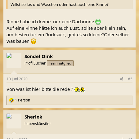
Willst so los und Waschen oder hast auch eine Rinne?
Rinne habe ich keine, nur eine Dachrinne
Auf eine Rinne hätte ich auch Lust, sollte aber klein sein,
am besten für ein Rucksack, gibt es so kleine?Oder selber
was bauen
Sondel Oink
Profi Sucher
Teammitglied
10 Juni 2020
#5
Von was ist hier bitte die rede ?
1 Person
R
e
a
Sherlok
k
t
Lebenskünstler
i
o
n