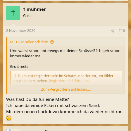
a
† muhmer
k
†
t
Gast
i
o
n
2 November 2020
#16
e
n
METS sondler schrieb:
:
Und warst schon unterwegs mit deiner Schüssel? Ich geh schon
immer wieder mal .
Gruß mets
Du musst registriert sein im Schatzsucherforum, um Bilder
als Anhang zu sehen.
Registriere dich bitte hier
Zum Vergrößern anklicken....
Du musst registriert sein im Schatzsucherforum, um Bilder
als Anhang zu sehen.
Registriere dich bitte hier
Was hast Du da für eine Matte?
Ich habe da einige Ecken mit schwarzem Sand.
Mit dem neuen Lockdown komme ich da wieder nicht ran.