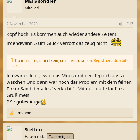
METS sondler
Mitglied
2 November 2020
#17
Kopf hoch! Es kommen auch wieder andere Zeiten!
Irgendwann .Zum Glück verrott das zeug nicht
Du musst registriert sein, um Links zu sehen.
Registriere dich bitte
hier
Ich war es leid , ewig das Moos und den Teppich aus zu
waschen.Und dann war noch das Problem mit dem feinen
ZirkonSand der alles ' verklebt ' . Mit der matte läuft es .
Gruß mets.
P.S.: gutes Auge
† muhmer
R
e
a
Steffen
k
t
Hausmeista
Teammitglied
i