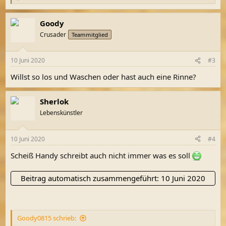
e
a
Goody
k
t
Crusader
Teammitglied
i
o
n
10 Juni 2020
#3
e
n
Willst so los und Waschen oder hast auch eine Rinne?
:
Sherlok
Lebenskünstler
10 Juni 2020
#4
Scheiß Handy schreibt auch nicht immer was es soll
Beitrag automatisch zusammengeführt:
10 Juni 2020
Goody0815 schrieb: