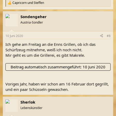
Capricorn
und
Steffen
R
e
a
Sondengeher
k
t
Austria-Sondler
i
o
n
10 Juni 2020
#8
e
n
Ich gehe am Freitag an die Enns Grillen, ob ich das
:
Schürfzeug mitnehme, weiß ich noch nicht.
Mir geht es um die Grillerei, es gibt Makrele.
Beitrag automatisch zusammengeführt:
10 Juni 2020
Voriges Jahr, haben wir schon am 16 Februar dort gegrillt,
und ein paar Schüsseln gewaschen.
Sherlok
Lebenskünstler