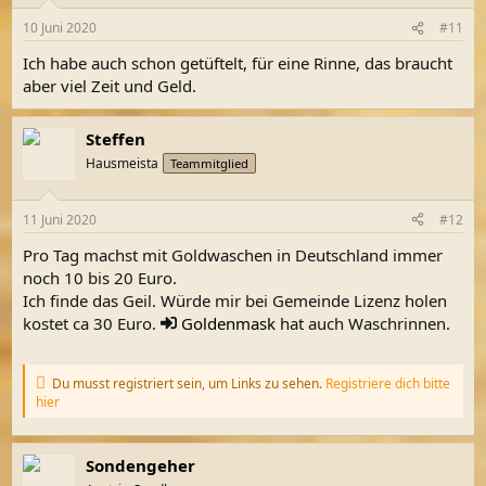
o
n
10 Juni 2020
#11
e
n
Ich habe auch schon getüftelt, für eine Rinne, das braucht
:
aber viel Zeit und Geld.
Steffen
Hausmeista
Teammitglied
11 Juni 2020
#12
Pro Tag machst mit Goldwaschen in Deutschland immer
noch 10 bis 20 Euro.
Ich finde das Geil. Würde mir bei Gemeinde Lizenz holen
kostet ca 30 Euro.
Goldenmask
hat auch Waschrinnen.
Du musst registriert sein, um Links zu sehen.
Registriere dich bitte
hier
Sondengeher