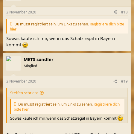
o
n
2 November 2020
#18
e
n
:
Du musst registriert sein, um Links zu sehen.
Registriere dich bitte
hier
Sowas kaufe ich mir, wenn das Schatzregal in Bayern
kommt
METS sondler
Mitglied
2 November 2020
#19
Steffen schrieb:
Du musst registriert sein, um Links zu sehen.
Registriere dich
bitte hier
Sowas kaufe ich mir, wenn das Schatzregal in Bayern kommt