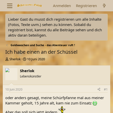
Anmelden
Registrieren
Lieber Gast du musst dich registrieren um alle Inhalte
(Fotos, Texte uvm.) sehen zu können. Sobald du
registriert bist, kannst du alle Beiträge sehen und dich
aktiv daran beteiligen.
Goldwaschen und Suche - das Abenteuer ruft !
Ich habe einen an der Schüssel
E
E
Sherlok
10 Juni 2020
r
r
s
s
Sherlok
t
t
Lebenskünstler
e
e
l
l
l
l
10 Juni 2020
#1
e
t
r
a
oder anders gesagt, meine Schürfpfanne mal aus meiner
m
Kammer geholt, 15 Jahre alt, kam nie zum Einsatz
Aber das soll sich jetzt ändern