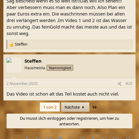
Sag Bescheid wenn es so weit ist!!!Das will ich sehen!!!
Aber verbessern muss man es dann noch. Also Plan ein
paar Euros extra ein. Die waschrinnen müssen bei allen
drei verlängert werden .Im Video 1 und 2 ist das Wasser
zu unruhig .Das feinGold macht das meiste aus und das ist
sonst weg.
Steffen
R
e
a
Steffen
k
t
Hausmeista
Teammitglied
i
o
n
2 November 2020
#20
e
n
Das Video ist schon alt das Teil kostet auch nicht viel.
:
Letzte
1 von 2
Nächste
Du musst dich einloggen oder registrieren, um hier zu
antworten.