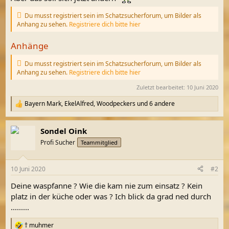
Du musst registriert sein im Schatzsucherforum, um Bilder als
Anhang zu sehen.
Registriere dich bitte hier
Anhänge
Du musst registriert sein im Schatzsucherforum, um Bilder als
Anhang zu sehen.
Registriere dich bitte hier
Zuletzt bearbeitet:
10 Juni 2020
Bayern Mark
,
EkelAlfred
,
Woodpeckers
und 6 andere
R
e
a
Sondel Oink
k
t
Profi Sucher
Teammitglied
i
o
n
10 Juni 2020
#2
e
n
Deine waspfanne ? Wie die kam nie zum einsatz ? Kein
:
platz in der küche oder was ? Ich blick da grad ned durch
.........
† muhmer
R