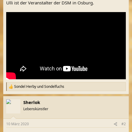
Ulli ist der Veranstalter der DSM in Osburg.
Sondel Herby
und
Sondelfuchs
R
e
a
Sherlok
k
t
Lebenskünstler
i
o
n
10 März 2020
#2
e
n