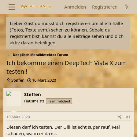
Anmelden
Registrieren
Lieber Gast du musst dich registrieren um alle Inhalte
(Fotos, Texte uvm.) sehen zu können. Sobald du
registriert bist, kannst du alle Beiträge sehen und dich
aktiv daran beteiligen.
DeepTech Metalldetektor Forum
Ich bekomme einen DeepTech Vista X zum
testen !
E
E
Steffen
10 März 2020
r
r
s
s
Steffen
t
t
Hausmeista
Teammitglied
e
e
l
l
l
l
10 März 2020
#1
e
t
r
a
Diesen darf ich testen. Der Ulli ist echt super rauf. Mal
m
schauen, wann er da ist.