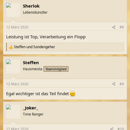
Sherlok
Lebenskünstler
12 März 2020
#8
Leistung ist Top, Verarbeitung ein Flopp
Steffen
und
Sondengeher
R
e
a
Steffen
k
t
Hausmeista
Teammitglied
i
o
n
12 März 2020
#9
e
n
Egal wichtiger ist das Teil findet
:
_Joker_
Time Ranger
12 März 2020
#10