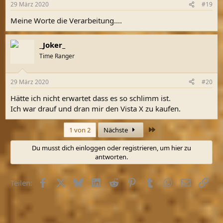
29 März 2020
#19
Meine Worte die Verarbeitung....
_Joker_
Time Ranger
29 März 2020
#20
Hätte ich nicht erwartet dass es so schlimm ist.
Ich war drauf und dran mir den Vista X zu kaufen.
Letzte
1 von 2
Nächste
Du musst dich einloggen oder registrieren, um hier zu
antworten.
Facebook
X (Twitter)
Bluesky
LinkedIn
Reddit
Pinterest
Tumblr
WhatsApp
E-Mail
Link
Teilen: