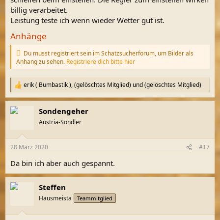
billig verarbeitet.
Leistung teste ich wenn wieder Wetter gut ist.
Anhänge
Du musst registriert sein im Schatzsucherforum, um Bilder als
Anhang zu sehen.
Registriere dich bitte hier
erik ( Bumbastik )
,
(gelöschtes Mitglied)
und
(gelöschtes Mitglied)
R
e
a
Sondengeher
k
t
Austria-Sondler
i
o
n
28 März 2020
#17
e
n
Da bin ich aber auch gespannt.
:
Steffen
Hausmeista
Teammitglied