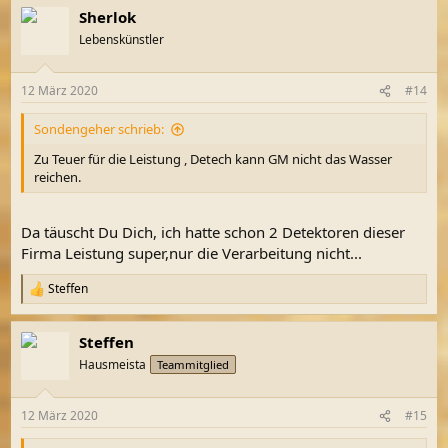
a
Sherlok
k
t
Lebenskünstler
i
o
n
12 März 2020
#14
e
n
Sondengeher schrieb:
:
Zu Teuer für die Leistung , Detech kann GM nicht das Wasser
reichen.
Da täuscht Du Dich, ich hatte schon 2 Detektoren dieser
Firma Leistung super,nur die Verarbeitung nicht...
Steffen
R
e
a
Steffen
k
t
Hausmeista
Teammitglied
i
o
n
12 März 2020
#15
e
n