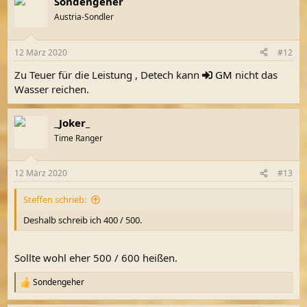
Sondengeher
Austria-Sondler
12 März 2020
#12
Zu Teuer für die Leistung , Detech kann
GM
nicht das
Wasser reichen.
_Joker_
Time Ranger
12 März 2020
#13
Steffen schrieb:
Deshalb schreib ich 400 / 500.
Sollte wohl eher 500 / 600 heißen.
Sondengeher
R
e