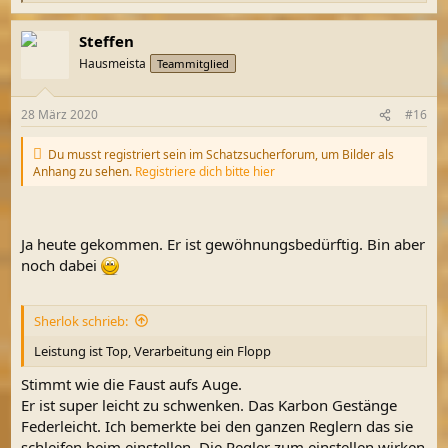
e
a
Steffen
k
t
Hausmeista
Teammitglied
i
o
n
28 März 2020
#16
e
n
:
Du musst registriert sein im Schatzsucherforum, um Bilder als
Anhang zu sehen.
Registriere dich bitte hier
Ja heute gekommen. Er ist gewöhnungsbedürftig. Bin aber
noch dabei
Sherlok schrieb:
Leistung ist Top, Verarbeitung ein Flopp
Stimmt wie die Faust aufs Auge.
Er ist super leicht zu schwenken. Das Karbon Gestänge
Federleicht. Ich bemerkte bei den ganzen Reglern das sie
schleifen beim einstellen. Die Regler zum einstellen wirken