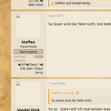
22,5 HF
,
Steffen
und
Sondel Herby
R
MI6
,TX850
e
a
3 Juni 2019
k
t
So teuer sind die Teile nicht. Die K
i
o
n
e
n
Steffen
:
Hausmeista
Teammitglied
Beiträge
13.253
Detektor
XP
Deus 1
X35-28er
/ Rutus
Versa
11 Juni 2020
Steffen schrieb:
So teuer sind die Teile nicht.
So so . Dann will ich mal wissen was
Sondel Oink