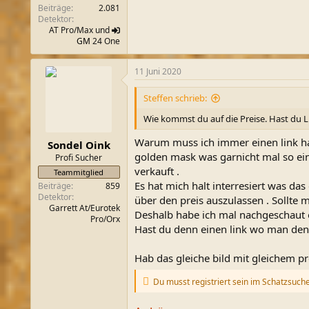
Beiträge
2.081
Detektor
AT Pro/Max und
GM
24 One
11 Juni 2020
Steffen schrieb:
Wie kommst du auf die Preise. Hast du L
Warum muss ich immer einen link ha
Sondel Oink
golden mask was garnicht mal so einf
Profi Sucher
verkauft .
Teammitglied
Es hat mich halt interresiert was das
Beiträge
859
Detektor
über den preis auszulassen . Sollte
Garrett At/Eurotek
Deshalb habe ich mal nachgeschaut ob
Pro/Orx
Hast du denn einen link wo man den p
Hab das gleiche bild mit gleichem pr
Du musst registriert sein im Schatzsuch