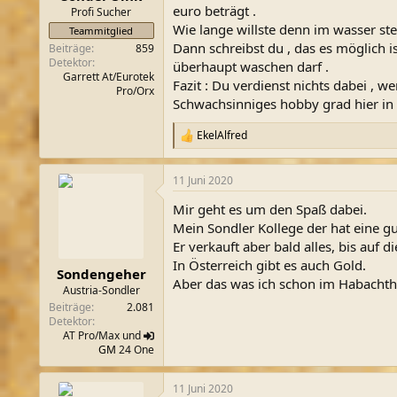
euro beträgt .
Profi Sucher
Wie lange willste denn im wasser steh
Teammitglied
Dann schreibst du , das es möglich i
Beiträge
859
Detektor
überhaupt waschen darf .
Garrett At/Eurotek
Fazit : Du verdienst nichts dabei ,
Pro/Orx
Schwachsinniges hobby grad hier in 
EkelAlfred
R
e
a
11 Juni 2020
k
t
Mir geht es um den Spaß dabei.
i
o
Mein Sondler Kollege der hat eine gu
n
Er verkauft aber bald alles, bis auf 
e
In Österreich gibt es auch Gold.
n
Sondengeher
Aber das was ich schon im Habachthal
:
Austria-Sondler
Beiträge
2.081
Detektor
AT Pro/Max und
GM
24 One
11 Juni 2020