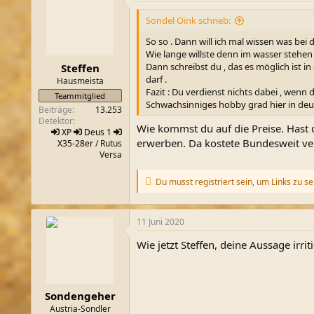
Sondel Oink schrieb:
So so . Dann will ich mal wissen was bei 
Wie lange willste denn im wasser stehen ,
Dann schreibst du , das es möglich ist i
Steffen
darf .
Hausmeista
Fazit : Du verdienst nichts dabei , wen
Teammitglied
Schwachsinniges hobby grad hier in deu
Beiträge
13.253
Detektor
Wie kommst du auf die Preise. Hast 
XP
Deus 1
erwerben. Da kostete Bundesweit ver
X35-28er
/ Rutus
Versa
Du musst registriert sein, um Links zu s
11 Juni 2020
Wie jetzt Steffen, deine Aussage irrit
Sondengeher
Austria-Sondler