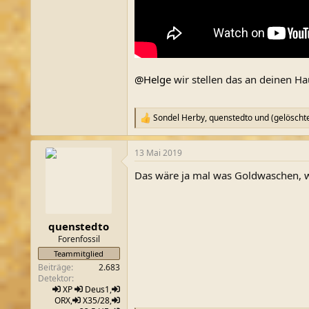
@Helge
wir stellen das an deinen H
Sondel Herby
,
quenstedto
und
(gelöschte
R
e
a
13 Mai 2019
k
t
Das wäre ja mal was Goldwaschen, w
i
o
n
e
n
quenstedto
:
Forenfossil
Teammitglied
Beiträge
2.683
Detektor
XP
Deus1
,
ORX
,
X35/28
,