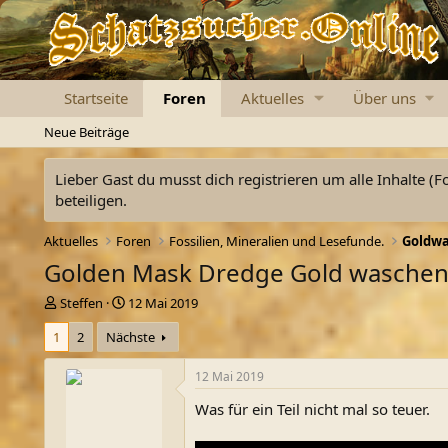
Startseite
Foren
Aktuelles
Über uns
Neue Beiträge
Lieber Gast du musst dich registrieren um alle Inhalte (F
beteiligen.
Aktuelles
Foren
Fossilien, Mineralien und Lesefunde.
Golden Mask Dredge Gold wasche
E
E
Steffen
12 Mai 2019
r
r
1
2
Nächste
s
s
t
t
e
e
12 Mai 2019
l
l
Was für ein Teil nicht mal so teuer.
l
l
e
t
r
a