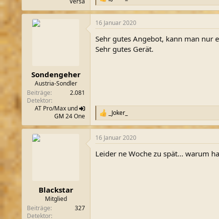
R
Versa
e
a
16 Januar 2020
k
t
Sehr gutes Angebot, kann man nur 
i
o
Sehr gutes Gerät.
n
e
n
Sondengeher
:
Austria-Sondler
Beiträge
2.081
Detektor
AT Pro/Max und
_Joker_
R
GM
24 One
e
a
16 Januar 2020
k
t
Leider ne Woche zu spät... warum ha
i
o
n
e
n
Blackstar
:
Mitglied
Beiträge
327
Detektor