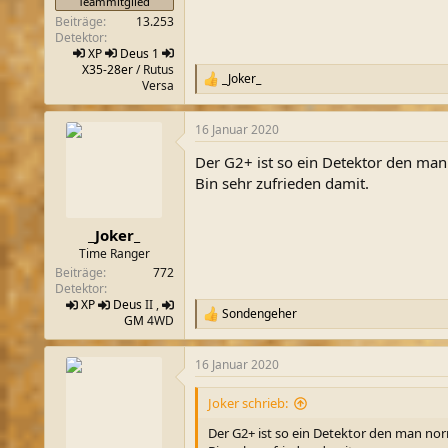
Teammitglied
Beiträge
13.253
Detektor
XP
Deus 1
X35-28er
/ Rutus
_Joker_
R
Versa
e
a
16 Januar 2020
k
t
Der G2+ ist so ein Detektor den man
i
o
Bin sehr zufrieden damit.
n
e
n
_Joker_
:
Time Ranger
Beiträge
772
Detektor
XP
Deus
II ,
Sondengeher
R
GM
4WD
e
a
16 Januar 2020
k
t
i
Joker schrieb:
o
n
Der G2+ ist so ein Detektor den man nor