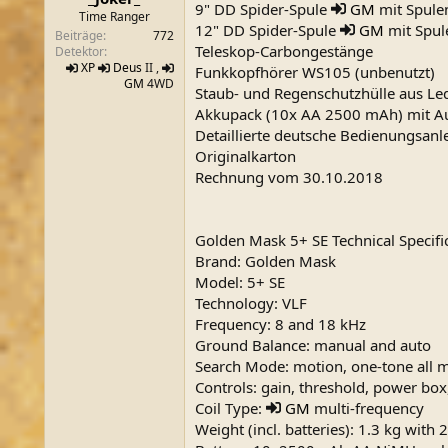
9" DD Spider-Spule
GM
mit Spule
m
Time Ranger
12" DD Spider-Spule
GM
mit Spul
Beiträge
772
Teleskop-Carbongestänge
Detektor
XP
Deus
II ,
Funkkopfhörer WS105 (unbenutzt)
GM
4WD
Staub- und Regenschutzhülle aus Led
Akkupack (10x AA 2500 mAh) mit A
Detaillierte deutsche Bedienungsanl
Originalkarton
Rechnung vom 30.10.2018
Golden Mask 5+ SE Technical Specifi
Brand: Golden Mask
Model: 5+ SE
Technology: VLF
Frequency: 8 and 18 kHz
Ground Balance: manual and auto
Search Mode: motion, one-tone all m
Controls: gain, threshold, power box
Coil Type:
GM
multi-frequency
Weight (incl. batteries): 1.3 kg with 