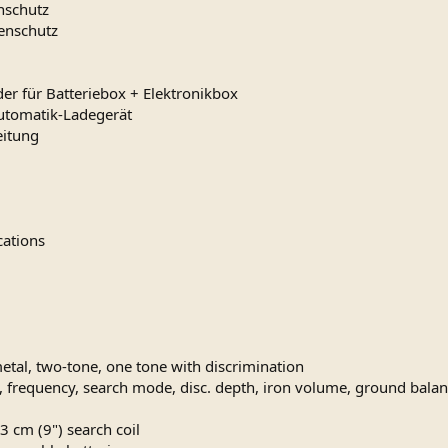
nschutz
enschutz
er für Batteriebox + Elektronikbox
utomatik-Ladegerät
eitung
cations
etal, two-tone, one tone with discrimination
, frequency, search mode, disc. depth, iron volume, ground balanc
23 cm (9") search coil