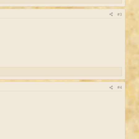
#3
#4