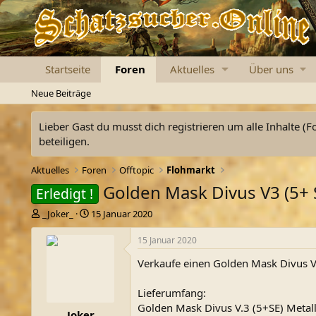
Startseite
Foren
Aktuelles
Über uns
Neue Beiträge
Lieber Gast du musst dich registrieren um alle Inhalte (F
beteiligen.
Aktuelles
Foren
Offtopic
Flohmarkt
Golden Mask Divus V3 (5+ 
Erledigt !
E
E
_Joker_
15 Januar 2020
r
r
s
s
15 Januar 2020
t
t
Verkaufe einen Golden Mask Divus V
e
e
l
l
l
l
Lieferumfang:
e
t
Golden Mask Divus V.3 (5+SE) Metal
_Joker_
r
a