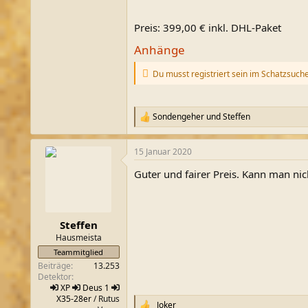
Preis: 399,00 € inkl. DHL-Paket
Anhänge
Du musst registriert sein im Schatzsuch
Sondengeher
und
Steffen
R
e
a
15 Januar 2020
k
t
Guter und fairer Preis. Kann man nich
i
o
n
e
n
Steffen
:
Hausmeista
Teammitglied
Beiträge
13.253
Detektor
XP
Deus 1
X35-28er
/ Rutus
_Joker_