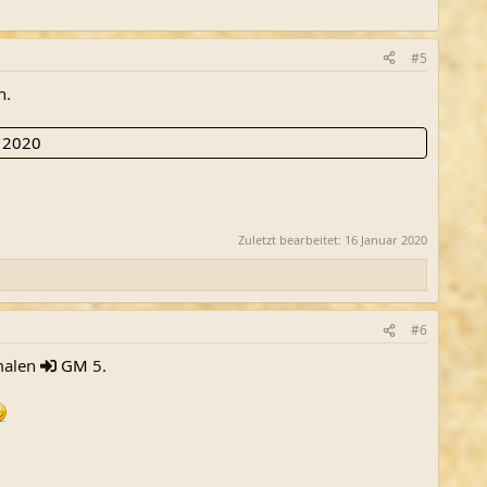
#5
n.
 2020
Zuletzt bearbeitet:
16 Januar 2020
#6
rmalen
GM
5.