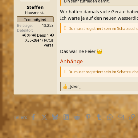
e
Bin sehr zufrieden damit.
n
Steffen
:
Wir hatten damals viele Geräte haben
Hausmeista
Ich warte ja auf den neuen wasserdic
Teammitglied
Beiträge
13.253
Du musst registriert sein im Schatzsuch
Detektor
XP
Deus 1
X35-28er
/ Rutus
Versa
Das war ne Feier
Anhänge
Du musst registriert sein im Schatzsuch
_Joker_
R
e
a
k
t
i
Facebook
X (Twitter)
Bluesky
LinkedIn
Reddit
Pinterest
Tumblr
WhatsApp
E-Mail
L
Teilen:
o
n
e
n
: