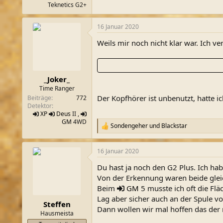
Teknetics G2+
16 Januar 2020
Weils mir noch nicht klar war. Ich v
_Joker_
Time Ranger
Der Kopfhörer ist unbenutzt, hatte 
Beiträge
772
Detektor
XP
Deus
II ,
GM
4WD
Sondengeher
und
Blackstar
R
e
a
16 Januar 2020
k
t
Du hast ja noch den G2 Plus. Ich ha
i
o
Von der Erkennung waren beide gleic
n
Beim
GM
5 musste ich oft die Fl
e
Lag aber sicher auch an der Spule vo
n
Steffen
Dann wollen wir mal hoffen das der
:
Hausmeista