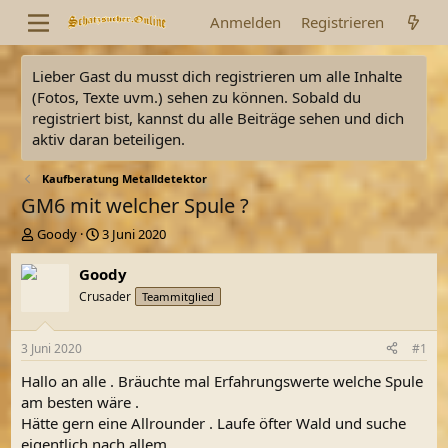
Anmelden
Registrieren
Lieber Gast du musst dich registrieren um alle Inhalte
(Fotos, Texte uvm.) sehen zu können. Sobald du
registriert bist, kannst du alle Beiträge sehen und dich
aktiv daran beteiligen.
Kaufberatung Metalldetektor
GM6 mit welcher Spule ?
E
E
Goody
3 Juni 2020
r
r
s
s
Goody
t
t
Crusader
Teammitglied
e
e
l
l
l
l
3 Juni 2020
#1
e
t
r
a
Hallo an alle . Bräuchte mal Erfahrungswerte welche Spule
m
am besten wäre .
Hätte gern eine Allrounder . Laufe öfter Wald und suche
eigentlich nach allem .