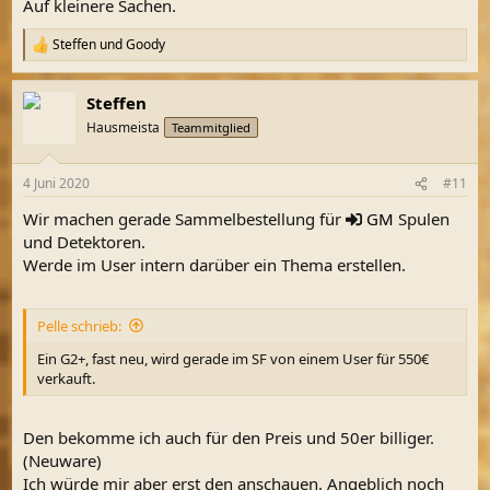
Auf kleinere Sachen.
Steffen
und
Goody
R
e
a
Steffen
k
t
Hausmeista
Teammitglied
i
o
n
4 Juni 2020
#11
e
n
Wir machen gerade Sammelbestellung für
GM
Spulen
:
und Detektoren.
Werde im User intern darüber ein Thema erstellen.
Pelle schrieb:
Ein G2+, fast neu, wird gerade im SF von einem User für 550€
verkauft.
Den bekomme ich auch für den Preis und 50er billiger.
(Neuware)
Ich würde mir aber erst den anschauen. Angeblich noch