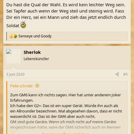
Du hast die Qual der Wahl. Es wird kein leichter Weg sein.
Sei Tapfer auch wenn der Weg steil und steinig wird. Fass
Dir ein Herz, sei ein Mann und zieh das jetzt endlich durch
Soldat
Senseye
und
Goody
R
e
a
Sherlok
k
t
Lebenskünstler
i
o
n
3 Juni 2020
#5
e
n
Pelle schrieb:
:
Zum GM6 kann ich nichts sagen. Hier hat unter anderem Joker
Erfahrungen.
Ich habe den G2+. Das ist ein super Gerät. Würde ihn auch als
ein Allrounder bezeichnen. Mal abgesehen davon, dass er nicht
wasserdicht ist. Das ist der GM6 aber auch nicht.
GM sind gute Geräte. Wenn ich mich nicht auf meine Geräte
eingeschossen hätte, wäre der GM6 sicherlich auch im Rennen