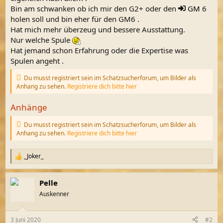
Bin am schwanken ob ich mir den G2+ oder den
GM
6
holen soll und bin eher für den GM6 .
Hat mich mehr überzeug und bessere Ausstattung.
Nur welche Spule
Hat jemand schon Erfahrung oder die Expertise was
Spulen angeht .
Du musst registriert sein im Schatzsucherforum, um Bilder als
Anhang zu sehen.
Registriere dich bitte hier
Anhänge
Du musst registriert sein im Schatzsucherforum, um Bilder als
Anhang zu sehen.
Registriere dich bitte hier
_Joker_
R
e
a
Pelle
k
t
Auskenner
i
o
n
3 Juni 2020
#2