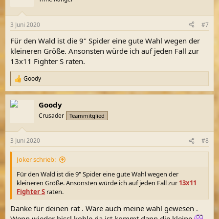
i
o
n
3 Juni 2020
#7
e
n
Für den Wald ist die 9" Spider eine gute Wahl wegen der
:
kleineren Größe. Ansonsten würde ich auf jeden Fall zur
13x11 Fighter S raten.
Goody
R
e
a
Goody
k
t
Crusader
Teammitglied
i
o
n
3 Juni 2020
#8
e
n
Joker schrieb:
:
Für den Wald ist die 9" Spider eine gute Wahl wegen der
kleineren Größe. Ansonsten würde ich auf jeden Fall zur
13x11
Fighter S
raten.
Danke für deinen rat . Wäre auch meine wahl gewesen .
Wenn wieder bissl kohle da ist kommt dann die kleine