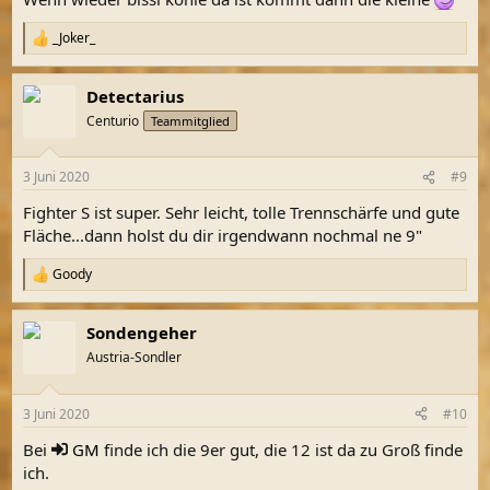
_Joker_
R
e
a
Detectarius
k
t
Centurio
Teammitglied
i
o
n
3 Juni 2020
#9
e
n
Fighter S ist super. Sehr leicht, tolle Trennschärfe und gute
:
Fläche...dann holst du dir irgendwann nochmal ne 9"
Goody
R
e
a
Sondengeher
k
t
Austria-Sondler
i
o
n
3 Juni 2020
#10
e
n
Bei
GM
finde ich die 9er gut, die 12 ist da zu Groß finde
:
ich.