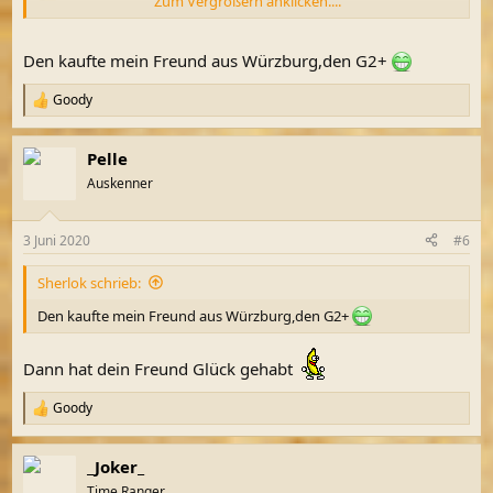
Zum Vergrößern anklicken....
Ein G2+, fast neu, wird gerade im SF von einem User für 550€
verkauft.
Wenn musst schnell sein. Der ist sonst heut Abend weg.
Den kaufte mein Freund aus Würzburg,den G2+
Gruß Pelle
Goody
R
e
a
Pelle
k
t
Auskenner
i
o
n
3 Juni 2020
#6
e
n
Sherlok schrieb:
:
Den kaufte mein Freund aus Würzburg,den G2+
Dann hat dein Freund Glück gehabt
Goody
R
e
a
_Joker_
k
t
Time Ranger