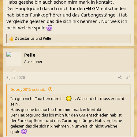
Habs gesehe bin auch schon mim mark in kontakt .
Der Hauptgrund das ich mich für den
GM
entschieden
hab ist der Funkkopfhörer und das Carbongestänge . Hab
vergleiche gelesen das die sich nix nehmen . Nur weis ich
nicht welche spule
Detectarius
und
Pelle
R
e
a
Pelle
k
t
Auskenner
i
o
n
3 Juni 2020
#4
e
n
Goody0815 schrieb:
:
Ich geh nicht Tauchen damit
. Wasserdicht muss er nicht
sein .
Habs gesehe bin auch schon mim mark in kontakt .
Der Hauptgrund das ich mich für den GM entschieden hab ist
der Funkkopfhörer und das Carbongestänge . Hab vergleiche
gelesen das die sich nix nehmen . Nur weis ich nicht welche
spule