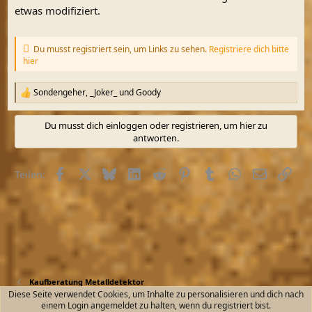
etwas modifiziert.
Du musst registriert sein, um Links zu sehen.
Registriere dich bitte
hier
Sondengeher
,
_Joker_
und
Goody
R
e
a
Du musst dich einloggen oder registrieren, um hier zu
k
antworten.
t
i
o
Facebook
X (Twitter)
Bluesky
LinkedIn
Reddit
Pinterest
Tumblr
WhatsApp
E-Mail
Link
Teilen:
n
e
n
:
Kaufberatung Metalldetektor
Diese Seite verwendet Cookies, um Inhalte zu personalisieren und dich nach
einem Login angemeldet zu halten, wenn du registriert bist.