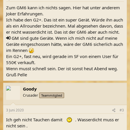
e
n
Zum GM6 kann ich nichts sagen. Hier hat unter anderem
:
Joker Erfahrungen.
Ich habe den G2+. Das ist ein super Gerät. Würde ihn auch
als ein Allrounder bezeichnen. Mal abgesehen davon, dass
er nicht wasserdicht ist. Das ist der GM6 aber auch nicht.
GM
sind gute Geräte. Wenn ich mich nicht auf meine
Geräte eingeschossen hätte, wäre der GM6 sicherlich auch
im Rennen
Ein G2+, fast neu, wird gerade im SF von einem User für
550€ verkauft.
Wenn musst schnell sein. Der ist sonst heut Abend weg.
Gruß Pelle
Goody
Crusader
Teammitglied
3 Juni 2020
#3
Ich geh nicht Tauchen damit
. Wasserdicht muss er
nicht sein .