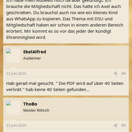
Ich habe mein Ausweis noch da aber gekündigt. Ich
:
brauche die Mitgliedschaft nicht. Das hatte ich Axel auch
geschrieben. Du brauchst auch nix wie ein kleines Kind
aus WhatsApp zu kopieren. Das Thema mit DSU und
Mitgliedschaft haben wir schon in einem anderen Bereich
erörtert. Mir kommt es so vor das jeder der kündigt
Ehrenmitglied wird.
EkelAlfred
Auskenner
22 Juni 2020
#8
Hab gerad mal gesucht. " Die PDF wird auf über 40 Seiten
verlinkt " hab keine 40 Seiten gefunden...
ThoBo
Meister Röhrich
22 Juni 2020
#9