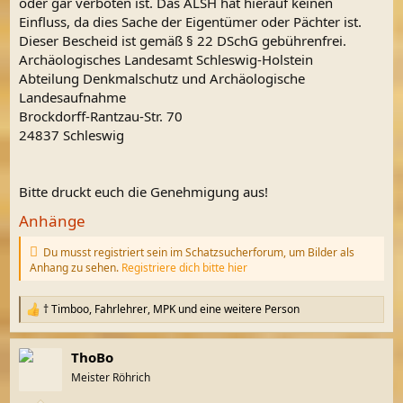
oder gar verboten ist. Das ALSH hat hierauf keinen
Einfluss, da dies Sache der Eigentümer oder Pächter ist.
Dieser Bescheid ist gemäß § 22 DSchG gebührenfrei.
Archäologisches Landesamt Schleswig-Holstein
Abteilung Denkmalschutz und Archäologische
Landesaufnahme
Brockdorff-Rantzau-Str. 70
24837 Schleswig
Bitte druckt euch die Genehmigung aus!
Anhänge
Du musst registriert sein im Schatzsucherforum, um Bilder als
Anhang zu sehen.
Registriere dich bitte hier
† Timboo
,
Fahrlehrer
,
MPK
und eine weitere Person
R
e
a
ThoBo
k
t
Meister Röhrich
i
o