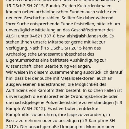
15 DSchG SH 2015, Funde). Zu den Kulturdenkmalen
können neben archäologischen Funden auch solche der
neueren Geschichte zählen. Sollten Sie daher während
Ihrer Suche entsprechende Funde feststellen, bitte ich um
unverzügliche Mitteilung an das Geschäftszimmer des
ALSH unter 04621 387-0 bzw.
alsh@alsh.landsh.de
. Es
stehen Ihnen unsere Mitarbeiter gerne mit Rat zur
Verfügung. Nach § 15 DSchG SH 2015 kann das
Archäologische Landesamt unbeschadet des
Eigentumsrechts eine befristete Aushändigung zur
wissenschaftlichen Bearbeitung verlangen.
Wir weisen in diesem Zusammenhang ausdrücklich darauf
hin, dass bei der Suche mit Metalldetektoren, auch an
ausgewiesenen Badestränden, die Möglichkeit des
Auffindens von Kampfmitteln besteht. In solchen Fällen ist
unverzüglich die entsprechende Ordnungsbehörde oder
die nächstgelegene Polizeidienststelle zu verständigen (§ 3
KampfmV SH 2012). Es ist verboten, entdeckte
Kampfmittel zu berühren, ihre Lage zu verändern, in
Besitz zu nehmen oder zu beseitigen (§ 5 KampfmV SH
2012). Der unsachgemäße Umgang mit Munition oder