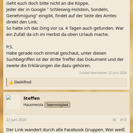
Geht euch doch bitte nicht an die Köppe.
Jeder der in Google " Schleswig-Holstein, Sondeln,
Genehmigung" eingibt, findet auf der Seite des Amtes
direkt den Link.
So hatte ich das Ding vor ca. 4 Tagen auch gefunden. War
ein Zufall da ich im Herbst da oben Urlaub mache.
P.S.
Habe gerade noch einmal geschaut, unter diesen
Suchbegriffen ist der dritte Treffer das Dokument und der
zweite die Erklärungen die dazu gehören.
Zuletzt bearbeitet:
22 Juni 2020
EkelAlfred
R
e
a
Steffen
k
t
Hausmeista
Teammitglied
i
o
n
22 Juni 2020
#10
e
n
Der Link wandert durch alle Facebook Gruppen. Wer weiß
: