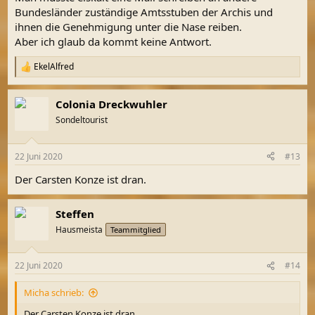
:
Bundesländer zuständige Amtsstuben der Archis und
ihnen die Genehmigung unter die Nase reiben.
Aber ich glaub da kommt keine Antwort.
EkelAlfred
R
e
a
Colonia Dreckwuhler
k
t
Sondeltourist
i
o
n
22 Juni 2020
#13
e
n
Der Carsten Konze ist dran.
:
Steffen
Hausmeista
Teammitglied
22 Juni 2020
#14
Micha schrieb:
Der Carsten Konze ist dran.