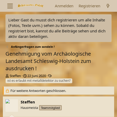
Anmelden
Registrieren
Lieber Gast du musst dich registrieren um alle Inhalte
(Fotos, Texte uvm.) sehen zu können. Sobald du
registriert bist, kannst du alle Beiträge sehen und dich
aktiv daran beteiligen.
Anfängerfragen zum sondeln !
Genehmigung vom Archäologische
Landesamt Schleswig-Holstein zum
ausdrucken !
E
E
S
Steffen
22 Juni 2020
r
r
c
ist es erlaubt mit metalldetektor zu suchen?
s
s
h
t
t
l
Für weitere Antworten geschlossen.
e
e
a
l
l
g
Steffen
l
l
w
Hausmeista
Teammitglied
e
t
o
r
a
r