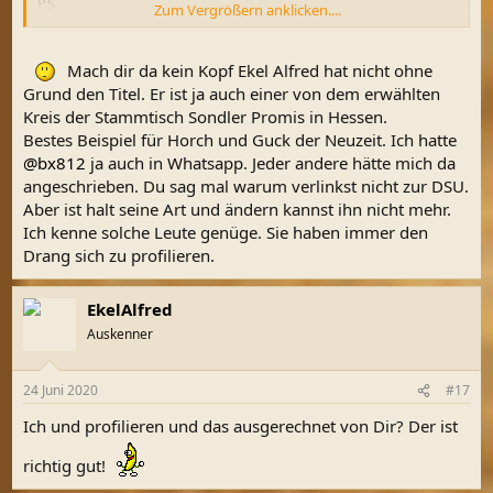
P.S.
Zum Vergrößern anklicken....
Habe gerade noch einmal geschaut, unter diesen Suchbegriffen
ist der dritte Treffer das Dokument und der zweite die
Erklärungen die dazu gehören.
Mach dir da kein Kopf Ekel Alfred hat nicht ohne
Grund den Titel. Er ist ja auch einer von dem erwählten
Kreis der Stammtisch Sondler Promis in Hessen.
Bestes Beispiel für Horch und Guck der Neuzeit. Ich hatte
@bx812
ja auch in Whatsapp. Jeder andere hätte mich da
angeschrieben. Du sag mal warum verlinkst nicht zur DSU.
Aber ist halt seine Art und ändern kannst ihn nicht mehr.
Ich kenne solche Leute genüge. Sie haben immer den
Drang sich zu profilieren.
EkelAlfred
Auskenner
24 Juni 2020
#17
Ich und profilieren und das ausgerechnet von Dir? Der ist
richtig gut!