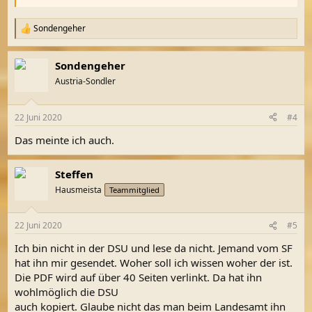
Sondengeher
R
e
a
Sondengeher
k
t
Austria-Sondler
i
o
n
22 Juni 2020
#4
e
n
Das meinte ich auch.
:
Steffen
Hausmeista
Teammitglied
22 Juni 2020
#5
Ich bin nicht in der DSU und lese da nicht. Jemand vom SF
hat ihn mir gesendet. Woher soll ich wissen woher der ist.
Die PDF wird auf über 40 Seiten verlinkt. Da hat ihn
wohlmöglich die DSU
auch kopiert. Glaube nicht das man beim Landesamt ihn