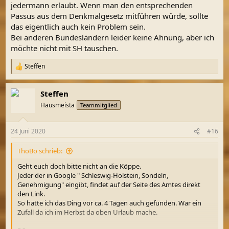
jedermann erlaubt. Wenn man den entsprechenden
Passus aus dem Denkmalgesetz mitführen würde, sollte
das eigentlich auch kein Problem sein.
Bei anderen Bundesländern leider keine Ahnung, aber ich
möchte nicht mit SH tauschen.
Steffen
R
e
a
Steffen
k
t
Hausmeista
Teammitglied
i
o
n
24 Juni 2020
#16
e
n
ThoBo schrieb:
:
Geht euch doch bitte nicht an die Köppe.
Jeder der in Google " Schleswig-Holstein, Sondeln,
Genehmigung" eingibt, findet auf der Seite des Amtes direkt
den Link.
So hatte ich das Ding vor ca. 4 Tagen auch gefunden. War ein
Zufall da ich im Herbst da oben Urlaub mache.