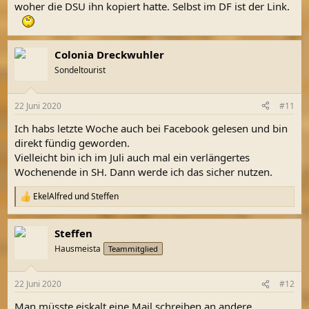
woher die DSU ihn kopiert hatte. Selbst im DF ist der Link.
Colonia Dreckwuhler
Sondeltourist
22 Juni 2020
#11
Ich habs letzte Woche auch bei Facebook gelesen und bin
direkt fündig geworden.
Vielleicht bin ich im Juli auch mal ein verlängertes
Wochenende in SH. Dann werde ich das sicher nutzen.
EkelAlfred
und
Steffen
R
e
a
Steffen
k
t
Hausmeista
Teammitglied
i
o
n
22 Juni 2020
#12
e
n
Man müsste eiskalt eine Mail schreiben an andere