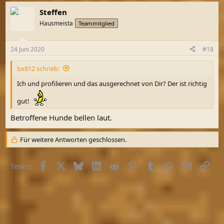
Steffen
Hausmeista
Teammitglied
24 Juni 2020
#18
bx812 schrieb:
Ich und profilieren und das ausgerechnet von Dir? Der ist richtig
gut!
Betroffene Hunde bellen laut.
Für weitere Antworten geschlossen.
Facebook
X (Twitter)
Bluesky
LinkedIn
Reddit
Pinterest
Tumblr
WhatsApp
E-Mail
Link
Teilen: