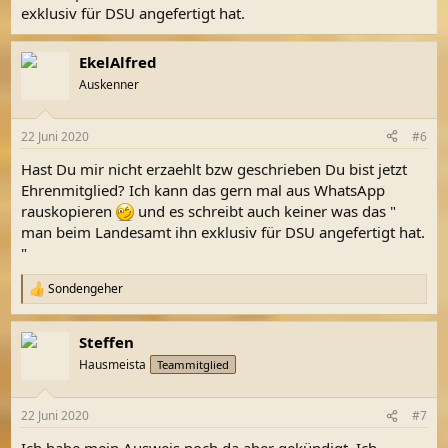
exklusiv für DSU angefertigt hat.
EkelAlfred
Auskenner
22 Juni 2020
#6
Hast Du mir nicht erzaehlt bzw geschrieben Du bist jetzt
Ehrenmitglied? Ich kann das gern mal aus WhatsApp
rauskopieren
und es schreibt auch keiner was das "
man beim Landesamt ihn exklusiv für DSU angefertigt hat.
"
Sondengeher
R
e
a
Steffen
k
t
Hausmeista
Teammitglied
i
o
n
22 Juni 2020
#7
e
n