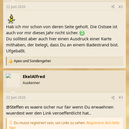
n
22 Juni 2020
#2
e
n
:
Hab ich mir schon von deren Seite geholt. Die Ostsee ist
auch vor mir dieses Jahr nicht sicher.
Du solltest aber auch hier einen Ausdruck einer Karte
mithaben, der belegt, dass Du an einem Badestrand bist.
Ufgebaßt.
Apex
und
Sondengeher
R
e
a
EkelAlfred
k
t
Auskenner
i
o
n
22 Juni 2020
#3
e
n
@Steffen
es waere sicher nur fair wenn Du erwaehnen
:
wuerdest wer den Link veroeffentlicht hat..
Du musst registriert sein, um Links zu sehen.
Registriere dich bitte
hier