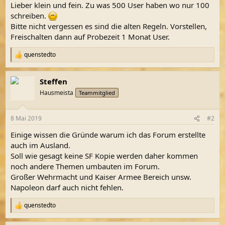
Lieber klein und fein. Zu was 500 User haben wo nur 100
schreiben.
Bitte nicht vergessen es sind die alten Regeln. Vorstellen,
Freischalten dann auf Probezeit 1 Monat User.
quenstedto
R
e
a
Steffen
k
t
Hausmeista
Teammitglied
i
o
n
8 Mai 2019
#2
e
n
Einige wissen die Gründe warum ich das Forum erstellte
:
auch im Ausland.
Soll wie gesagt keine SF Kopie werden daher kommen
noch andere Themen umbauten im Forum.
Großer Wehrmacht und Kaiser Armee Bereich unsw.
Napoleon darf auch nicht fehlen.
quenstedto
R
e
a