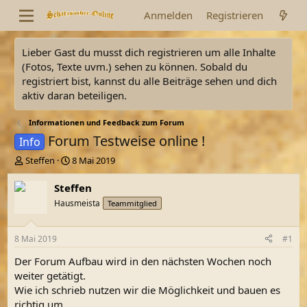
Anmelden
Registrieren
Lieber Gast du musst dich registrieren um alle Inhalte
(Fotos, Texte uvm.) sehen zu können. Sobald du
registriert bist, kannst du alle Beiträge sehen und dich
aktiv daran beteiligen.
Informationen und Feedback zum Forum
Forum Testweise online !
Info
E
E
Steffen
8 Mai 2019
r
r
s
s
Steffen
t
t
Hausmeista
Teammitglied
e
e
l
l
l
l
8 Mai 2019
#1
e
t
r
a
Der Forum Aufbau wird in den nächsten Wochen noch
m
weiter getätigt.
Wie ich schrieb nutzen wir die Möglichkeit und bauen es
richtig um.