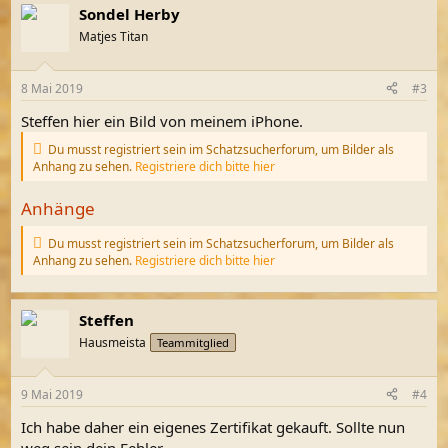
Sondel Herby
k
t
Matjes Titan
i
o
n
8 Mai 2019
#3
e
n
Steffen hier ein Bild von meinem iPhone.
:
Du musst registriert sein im Schatzsucherforum, um Bilder als
Anhang zu sehen.
Registriere dich bitte hier
Anhänge
Du musst registriert sein im Schatzsucherforum, um Bilder als
Anhang zu sehen.
Registriere dich bitte hier
Steffen
Hausmeista
Teammitglied
9 Mai 2019
#4
Ich habe daher ein eigenes Zertifikat gekauft. Sollte nun
weg sein dein Fehler.