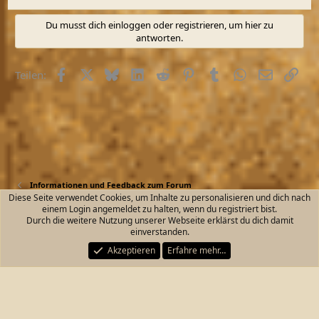
Du musst dich einloggen oder registrieren, um hier zu
antworten.
Facebook
X (Twitter)
Bluesky
LinkedIn
Reddit
Pinterest
Tumblr
WhatsApp
E-Mail
Link
Teilen:
Informationen und Feedback zum Forum
Diese Seite verwendet Cookies, um Inhalte zu personalisieren und dich nach
einem Login angemeldet zu halten, wenn du registriert bist.
Kontakt
Nutzungsbedingungen
Datenschutz
Durch die weitere Nutzung unserer Webseite erklärst du dich damit
Hilfe und Impressum
Start
R
einverstanden.
S
S
Akzeptieren
Erfahre mehr…
®
Community platform by XenForo
© 2010-2026 XenForo Ltd.