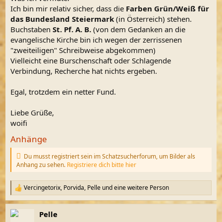
Ich bin mir relativ sicher, dass die
Farben Grün/Weiß für
das Bundesland Steiermark
(in Österreich) stehen.
Buchstaben
St. Pf. A. B.
(von dem Gedanken an die
evangelische Kirche bin ich wegen der zerrissenen
"zweiteiligen" Schreibweise abgekommen)
Vielleicht eine Burschenschaft oder Schlagende
Verbindung, Recherche hat nichts ergeben.
Egal, trotzdem ein netter Fund.
Liebe Grüße,
woifi
Anhänge
Du musst registriert sein im Schatzsucherforum, um Bilder als
Anhang zu sehen.
Registriere dich bitte hier
Vercingetorix
,
Porvida
,
Pelle
und eine weitere Person
R
e
a
Pelle
k