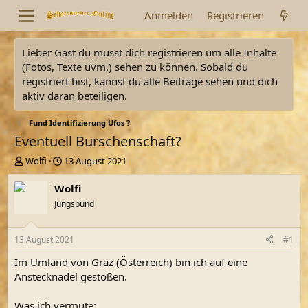
Anmelden
Registrieren
Lieber Gast du musst dich registrieren um alle Inhalte
(Fotos, Texte uvm.) sehen zu können. Sobald du
registriert bist, kannst du alle Beiträge sehen und dich
aktiv daran beteiligen.
Fund Identifizierung Ufos ?
Eventuell Burschenschaft?
E
E
Wolfi
13 August 2021
r
r
s
s
Wolfi
t
t
Jungspund
e
e
l
l
l
l
13 August 2021
#1
e
t
r
a
Im Umland von Graz (Österreich) bin ich auf eine
m
Anstecknadel gestoßen.
Was ich vermute: