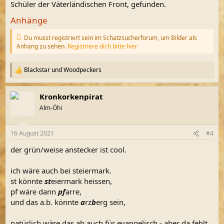
Schüler der Väterländischen Front, gefunden.
Anhänge
Du musst registriert sein im Schatzsucherforum, um Bilder als
Anhang zu sehen.
Registriere dich bitte hier
Blackstar
und
Woodpeckers
R
e
a
Kronkorkenpirat
k
t
Alm-Öhi
i
o
n
16 August 2021
#4
e
n
der grün/weise anstecker ist cool.
:
ich wäre auch bei steiermark.
st könnte
st
eiermark heissen,
pf wäre dann
pf
arre,
und das a.b. könnte
a
rz
b
erg sein,
natürlich wäre das ab auch für evangelisch - aber da fehlt