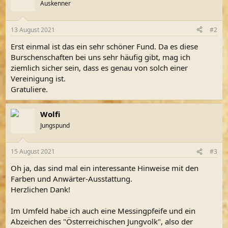
t
Auskenner
i
o
n
13 August 2021
#2
e
n
Erst einmal ist das ein sehr schöner Fund. Da es diese
:
Burschenschaften bei uns sehr häufig gibt, mag ich
ziemlich sicher sein, dass es genau von solch einer
Vereinigung ist.
Gratuliere.
Wolfi
Jungspund
15 August 2021
#3
Oh ja, das sind mal ein interessante Hinweise mit den
Farben und Anwärter-Ausstattung.
Herzlichen Dank!
Im Umfeld habe ich auch eine Messingpfeife und ein
Abzeichen des "Österreichischen Jungvolk", also der