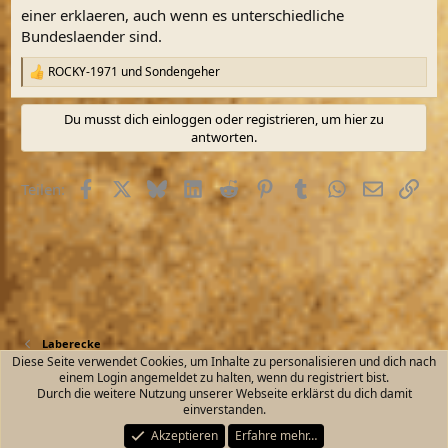
einer erklaeren, auch wenn es unterschiedliche
Bundeslaender sind.
ROCKY-1971
und
Sondengeher
R
e
a
Du musst dich einloggen oder registrieren, um hier zu
k
antworten.
t
i
o
Facebook
X (Twitter)
Bluesky
LinkedIn
Reddit
Pinterest
Tumblr
WhatsApp
E-Mail
Link
Teilen:
n
e
n
:
Laberecke
Diese Seite verwendet Cookies, um Inhalte zu personalisieren und dich nach
einem Login angemeldet zu halten, wenn du registriert bist.
Kontakt
Nutzungsbedingungen
Datenschutz
Durch die weitere Nutzung unserer Webseite erklärst du dich damit
Hilfe und Impressum
Start
R
einverstanden.
S
S
Akzeptieren
Erfahre mehr…
®
Community platform by XenForo
© 2010-2026 XenForo Ltd.