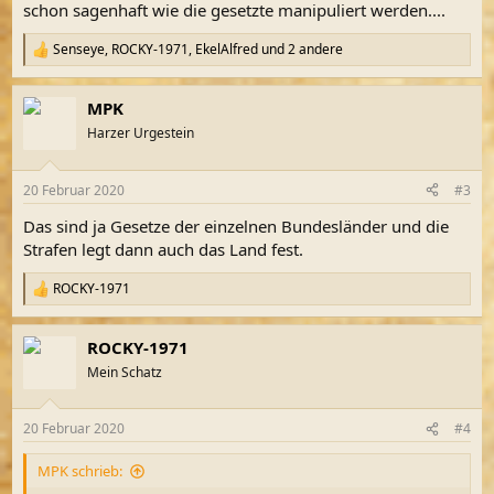
schon sagenhaft wie die gesetzte manipuliert werden....
Senseye
,
ROCKY-1971
,
EkelAlfred
und 2 andere
R
e
a
MPK
k
t
Harzer Urgestein
i
o
n
20 Februar 2020
#3
e
n
Das sind ja Gesetze der einzelnen Bundesländer und die
:
Strafen legt dann auch das Land fest.
ROCKY-1971
R
e
a
ROCKY-1971
k
t
Mein Schatz
i
o
n
20 Februar 2020
#4
e
n
MPK schrieb:
: