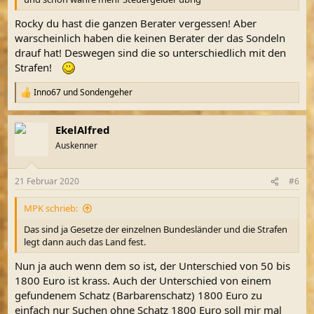
Rocky du hast die ganzen Berater vergessen! Aber
warscheinlich haben die keinen Berater der das Sondeln
drauf hat! Deswegen sind die so unterschiedlich mit den
Strafen!
Inno67
und
Sondengeher
R
e
a
EkelAlfred
k
t
Auskenner
i
o
n
21 Februar 2020
#6
e
n
MPK schrieb:
:
Das sind ja Gesetze der einzelnen Bundesländer und die Strafen
legt dann auch das Land fest.
Nun ja auch wenn dem so ist, der Unterschied von 50 bis
1800 Euro ist krass. Auch der Unterschied von einem
gefundenem Schatz (Barbarenschatz) 1800 Euro zu
einfach nur Suchen ohne Schatz 1800 Euro soll mir mal