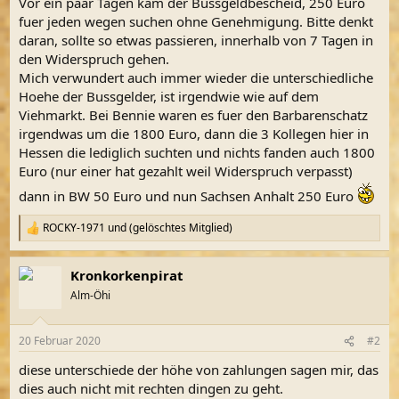
Vor ein paar Tagen kam der Bussgeldbescheid, 250 Euro
fuer jeden wegen suchen ohne Genehmigung. Bitte denkt
daran, sollte so etwas passieren, innerhalb von 7 Tagen in
den Widerspruch gehen.
Mich verwundert auch immer wieder die unterschiedliche
Hoehe der Bussgelder, ist irgendwie wie auf dem
Viehmarkt. Bei Bennie waren es fuer den Barbarenschatz
irgendwas um die 1800 Euro, dann die 3 Kollegen hier in
Hessen die lediglich suchten und nichts fanden auch 1800
Euro (nur einer hat gezahlt weil Widerspruch verpasst)
dann in BW 50 Euro und nun Sachsen Anhalt 250 Euro
ROCKY-1971
und
(gelöschtes Mitglied)
R
e
a
Kronkorkenpirat
k
t
Alm-Öhi
i
o
n
20 Februar 2020
#2
e
n
diese unterschiede der höhe von zahlungen sagen mir, das
:
dies auch nicht mit rechten dingen zu geht.