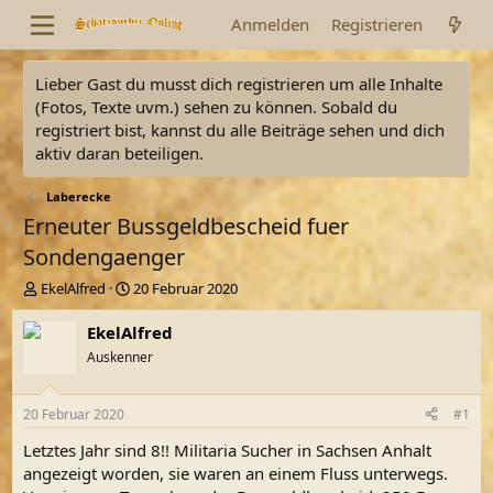
Anmelden
Registrieren
Lieber Gast du musst dich registrieren um alle Inhalte
(Fotos, Texte uvm.) sehen zu können. Sobald du
registriert bist, kannst du alle Beiträge sehen und dich
aktiv daran beteiligen.
Laberecke
Erneuter Bussgeldbescheid fuer
Sondengaenger
E
E
EkelAlfred
20 Februar 2020
r
r
s
s
EkelAlfred
t
t
Auskenner
e
e
l
l
l
l
20 Februar 2020
#1
e
t
r
a
Letztes Jahr sind 8!! Militaria Sucher in Sachsen Anhalt
m
angezeigt worden, sie waren an einem Fluss unterwegs.