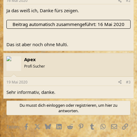
16 Mai 2020
#2
e
n
Ja das weiß ich, Danke fürs zeigen.
:
Beitrag automatisch zusammengeführt:
16 Mai 2020
Das ist aber noch ohne Multi.
Apex
Profi Sucher
19 Mai 2020
#3
Sehr informativ, danke.
Du musst dich einloggen oder registrieren, um hier zu
antworten.
Facebook
X (Twitter)
Bluesky
LinkedIn
Reddit
Pinterest
Tumblr
WhatsApp
E-Mail
Link
Teilen: