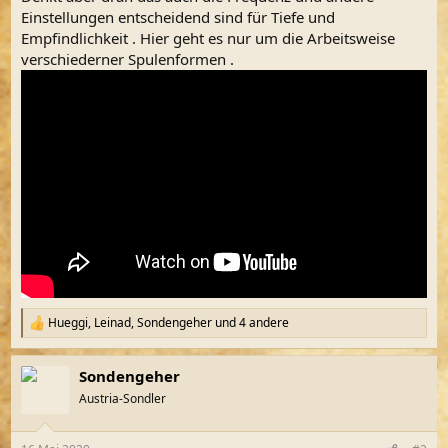
Einstellungen entscheidend sind für Tiefe und
Empfindlichkeit . Hier geht es nur um die Arbeitsweise
verschiederner Spulenformen .
Hueggi
,
Leinad
,
Sondengeher
und 4 andere
R
e
a
Sondengeher
k
t
Austria-Sondler
i
o
n