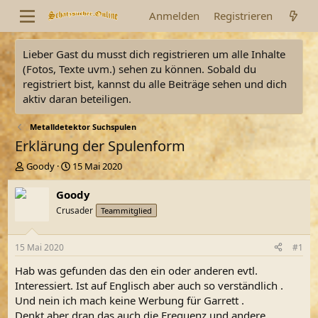
Anmelden
Registrieren
Lieber Gast du musst dich registrieren um alle Inhalte
(Fotos, Texte uvm.) sehen zu können. Sobald du
registriert bist, kannst du alle Beiträge sehen und dich
aktiv daran beteiligen.
Metalldetektor Suchspulen
Erklärung der Spulenform
E
E
Goody
15 Mai 2020
r
r
s
s
Goody
t
t
Crusader
Teammitglied
e
e
l
l
l
l
15 Mai 2020
#1
e
t
r
a
Hab was gefunden das den ein oder anderen evtl.
m
Interessiert. Ist auf Englisch aber auch so verständlich .
Und nein ich mach keine Werbung für Garrett .
Denkt aber dran das auch die Frequenz und andere