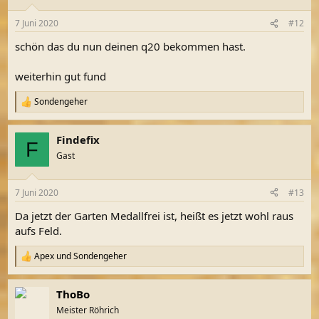
7 Juni 2020
#12
schön das du nun deinen q20 bekommen hast.
weiterhin gut fund
Sondengeher
R
e
a
Findefix
k
F
t
Gast
i
o
n
7 Juni 2020
#13
e
n
Da jetzt der Garten Medallfrei ist, heißt es jetzt wohl raus
:
aufs Feld.
Apex
und
Sondengeher
R
e
a
ThoBo
k
t
Meister Röhrich
i