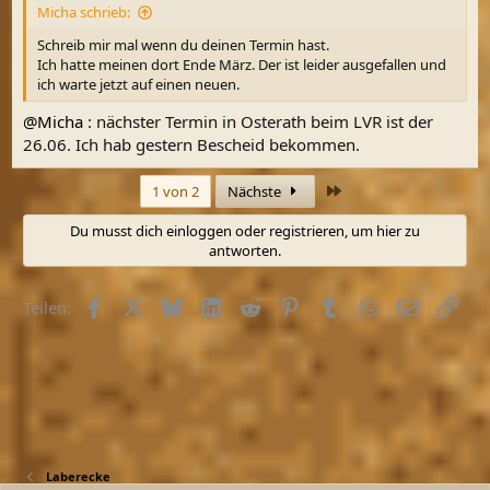
Micha schrieb:
Schreib mir mal wenn du deinen Termin hast.
Ich hatte meinen dort Ende März. Der ist leider ausgefallen und
ich warte jetzt auf einen neuen.
@Micha
: nächster Termin in Osterath beim LVR ist der
26.06. Ich hab gestern Bescheid bekommen.
Letzte
1 von 2
Nächste
Du musst dich einloggen oder registrieren, um hier zu
antworten.
Facebook
X (Twitter)
Bluesky
LinkedIn
Reddit
Pinterest
Tumblr
WhatsApp
E-Mail
Link
Teilen:
Laberecke