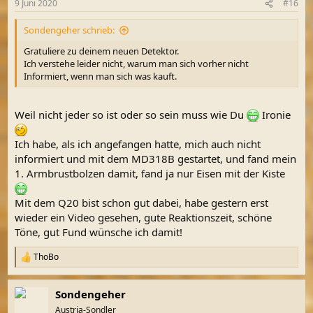
9 Juni 2020
#16
e
n
Sondengeher schrieb:
:
Gratuliere zu deinem neuen Detektor.
Ich verstehe leider nicht, warum man sich vorher nicht
Informiert, wenn man sich was kauft.
Weil nicht jeder so ist oder so sein muss wie Du
Ironie
Ich habe, als ich angefangen hatte, mich auch nicht
informiert und mit dem MD318B gestartet, und fand mein
1. Armbrustbolzen damit, fand ja nur Eisen mit der Kiste
Mit dem Q20 bist schon gut dabei, habe gestern erst
wieder ein Video gesehen, gute Reaktionszeit, schöne
Töne, gut Fund wünsche ich damit!
ThoBo
R
e
a
Sondengeher
k
t
Austria-Sondler