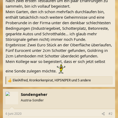
Nach zwei ersten Testläufen um ein paar Erfahrungen zu
sammeln, bin ich vollauf begeistert.
Mein Garten, den ich schon mehrfach durchlaufen bin,
enthält tatsächlich noch weitere Geheimnisse und eine
Proberunde in der Firma unter den denkbar schlechtesten
Bedingungen (Industriegebiet, Schotterplatz, Betonreste,
geparkte Autos und Schrotthalde... ich glaub mehr
Störsignale gehen nicht) immer noch Funde.
Ergebnisse: Zwei Euro Stück an der Oberfläche überlaufen,
Fünf Eurocent unter 2cm Schotter gefunden, Goldring in
2cm Lehmboden mit Schotter überdeckt gefunden.
Mein Kollege war so begeistert, dass er sich jetzt selbst
eine Sonde zulegen möchte.
EkelAlfred
,
Kronkorkenpirat
,
HIPSNIPER
und 5 andere
R
e
a
Sondengeher
k
t
Austria-Sondler
i
o
n
6 Juni 2020
#2
e