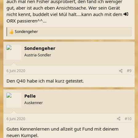
auch mal nen Fisher ausprobiert, den fand ich weniger
gut, aber ist auch eben Ansichtssache. Wer sein Gerät
nicht kennt, buddelt viel Mül halt....kann auch mit dem
ORX
passieren^^...
Sondengeher
R
e
a
Sondengeher
k
t
Austria-Sondler
i
o
n
6 Juni 2020
#9
e
n
Den Q40 habe ich mal kurz getestet.
:
Pelle
Auskenner
6 Juni 2020
#10
Gutes Kennenlernen und allzeit gut Fund mit deinem
neuen Kumpel.