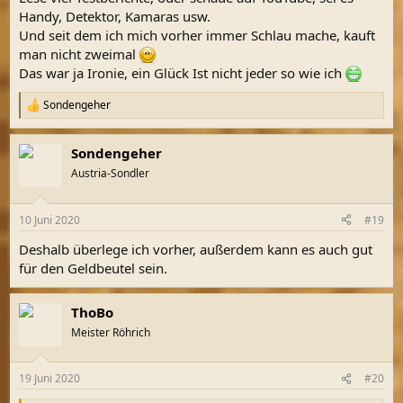
Handy, Detektor, Kamaras usw.
Und seit dem ich mich vorher immer Schlau mache, kauft
man nicht zweimal
Das war ja Ironie, ein Glück Ist nicht jeder so wie ich
Sondengeher
R
e
a
Sondengeher
k
t
Austria-Sondler
i
o
n
10 Juni 2020
#19
e
n
Deshalb überlege ich vorher, außerdem kann es auch gut
:
für den Geldbeutel sein.
ThoBo
Meister Röhrich
19 Juni 2020
#20