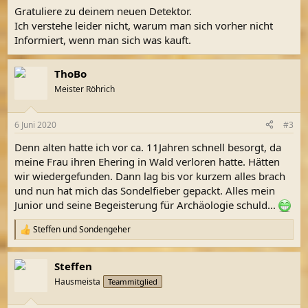
n
Gratuliere zu deinem neuen Detektor.
:
Ich verstehe leider nicht, warum man sich vorher nicht
Informiert, wenn man sich was kauft.
ThoBo
Meister Röhrich
6 Juni 2020
#3
Denn alten hatte ich vor ca. 11Jahren schnell besorgt, da
meine Frau ihren Ehering in Wald verloren hatte. Hätten
wir wiedergefunden. Dann lag bis vor kurzem alles brach
und nun hat mich das Sondelfieber gepackt. Alles mein
Junior und seine Begeisterung für Archäologie schuld...
Steffen
und
Sondengeher
R
e
a
Steffen
k
t
Hausmeista
Teammitglied
i
o