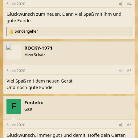
n
6 Juni 2020
#4
e
n
Glückwunsch zum neuen. Dann viel Spaß mit ihm und
:
gute Funde.
Sondengeher
R
e
a
ROCKY-1971
k
t
Mein Schatz
i
o
n
6 Juni 2020
#5
e
n
Viel Spaß mit dem neuen Gerät
:
Und noch gute Funde
Findefix
F
Gast
6 Juni 2020
#6
Glückwunsch, immer gut Fund damit. Hoffe dein Garten