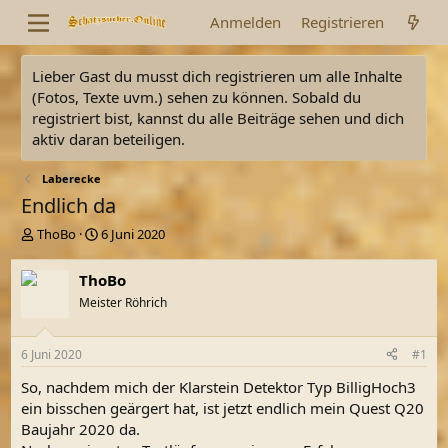
Anmelden
Registrieren
Lieber Gast du musst dich registrieren um alle Inhalte
(Fotos, Texte uvm.) sehen zu können. Sobald du
registriert bist, kannst du alle Beiträge sehen und dich
aktiv daran beteiligen.
Laberecke
Endlich da
E
E
ThoBo
6 Juni 2020
r
r
s
s
ThoBo
t
t
Meister Röhrich
e
e
l
l
l
l
6 Juni 2020
#1
e
t
r
a
So, nachdem mich der Klarstein Detektor Typ BilligHoch3
m
ein bisschen geärgert hat, ist jetzt endlich mein Quest Q20
Baujahr 2020 da.