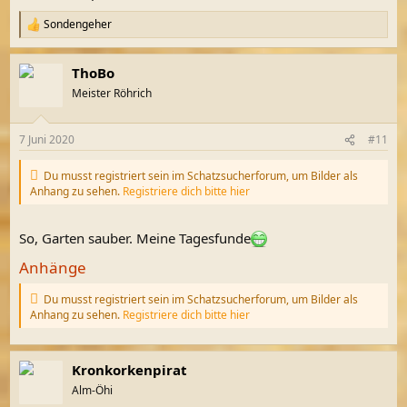
Sondengeher
R
e
a
ThoBo
k
t
Meister Röhrich
i
o
n
7 Juni 2020
#11
e
n
:
Du musst registriert sein im Schatzsucherforum, um Bilder als
Anhang zu sehen.
Registriere dich bitte hier
So, Garten sauber. Meine Tagesfunde
Anhänge
Du musst registriert sein im Schatzsucherforum, um Bilder als
Anhang zu sehen.
Registriere dich bitte hier
Kronkorkenpirat
Alm-Öhi