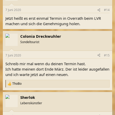
o
n
7 Juni 2020
#14
e
n
Jetzt heißt es erst einmal Termin in Overrath beim LVR
:
machen und sich die Genehmigung holen.
Colonia Dreckwuhler
Sondeltourist
7 Juni 2020
#15
Schreib mir mal wenn du deinen Termin hast.
Ich hatte meinen dort Ende März. Der ist leider ausgefallen
und ich warte jetzt auf einen neuen.
ThoBo
R
e
a
Sherlok
k
t
Lebenskünstler
i
o
n