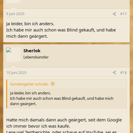
i
o
n
9 Juni 2020
#17
e
n
Ja leider, bin ich anders.
:
Ich habe mir auch schon was Blind gekauft, und habe
mich dann geärgert.
Sherlok
Lebenskünstler
10 Juni 2020
#18
Sondengeher schrieb:
Ja leider, bin ich anders.
Ich habe mir auch schon was Blind gekauft, und habe mich
dann geärgert.
Hatte mich damals dann auch geärgert, seit dem Google
ich immer bevor ich was kaufe.
Lese viel Testberichte, oder schaue auf YouTube, sei es