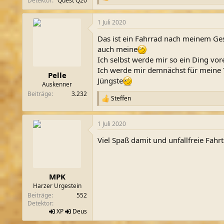
Detektor
Quest Q20
e
a
1 Juli 2020
k
t
Das ist ein Fahrrad nach meinem Gesc
i
o
auch meine
n
Ich selbst werde mir so ein Ding vore
e
Ich werde mir demnächst für meine T
n
Pelle
Jüngste
:
Auskenner
Beiträge
3.232
Steffen
R
e
a
1 Juli 2020
k
t
Viel Spaß damit und unfallfreie Fahrt
i
o
n
e
n
MPK
:
Harzer Urgestein
Beiträge
552
Detektor
XP
Deus