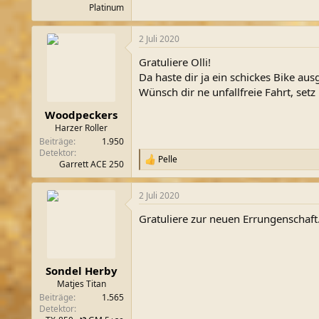
Platinum
2 Juli 2020
Gratuliere Olli!
Da haste dir ja ein schickes Bike aus
Wünsch dir ne unfallfreie Fahrt, set
Woodpeckers
Harzer Roller
Beiträge
1.950
Detektor
Pelle
R
Garrett ACE 250
e
a
2 Juli 2020
k
t
Gratuliere zur neuen Errungenschaft
i
o
n
e
n
Sondel Herby
:
Matjes Titan
Beiträge
1.565
Detektor