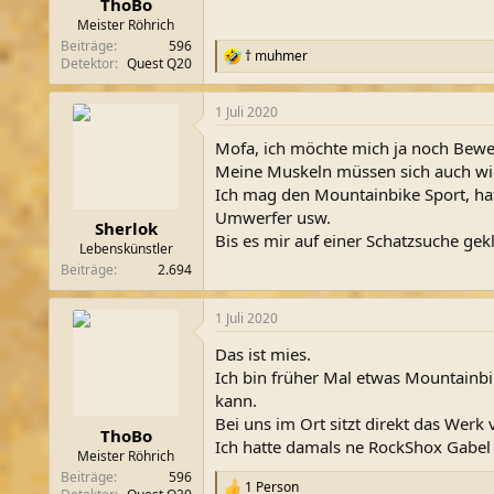
ThoBo
:
Meister Röhrich
Beiträge
596
† muhmer
R
Detektor
Quest Q20
e
a
1 Juli 2020
k
t
Mofa, ich möchte mich ja noch Bewe
i
o
Meine Muskeln müssen sich auch wi
n
Ich mag den Mountainbike Sport, hat
e
Umwerfer usw.
n
Sherlok
Bis es mir auf einer Schatzsuche ge
:
Lebenskünstler
Beiträge
2.694
1 Juli 2020
Das ist mies.
Ich bin früher Mal etwas Mountainbi
kann.
Bei uns im Ort sitzt direkt das Werk v
ThoBo
Ich hatte damals ne RockShox Gabel 
Meister Röhrich
Beiträge
596
1 Person
R