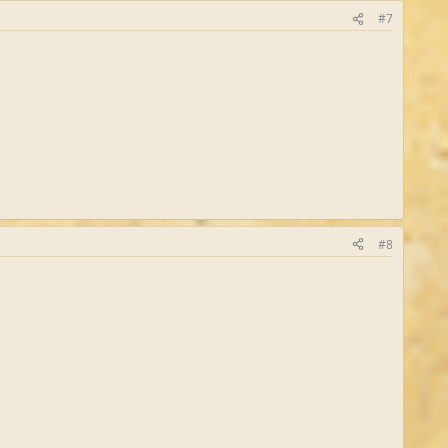
#7
#8