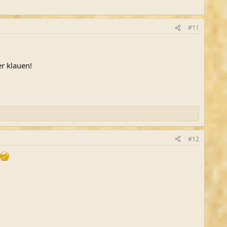
#11
r klauen!
#12