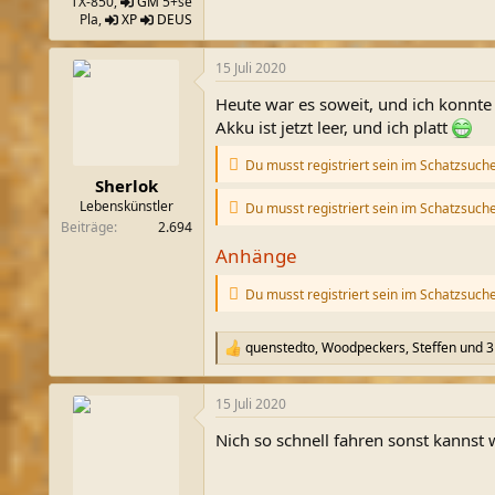
TX-850,
GM
5+se
Pla,
XP
DEUS
15 Juli 2020
Heute war es soweit, und ich konnte
Akku ist jetzt leer, und ich platt
Du musst registriert sein im Schatzsuch
Sherlok
Lebenskünstler
Du musst registriert sein im Schatzsuch
Beiträge
2.694
Anhänge
Du musst registriert sein im Schatzsuch
quenstedto
,
Woodpeckers
,
Steffen
und 3
R
e
a
15 Juli 2020
k
t
Nich so schnell fahren sonst kannst 
i
o
n