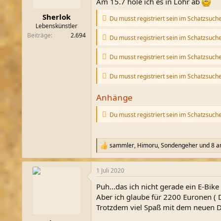
Am 15.7 hole ich es in Lohr ab
m
Sherlok
Du musst registriert sein im Schatzsuch
Lebenskünstler
Beiträge
2.694
Du musst registriert sein im Schatzsuch
Du musst registriert sein im Schatzsuch
Du musst registriert sein im Schatzsuch
Anhänge
Du musst registriert sein im Schatzsuch
sammler
,
Himoru
,
Sondengeher
und 8 a
R
e
a
1 Juli 2020
k
t
Puh...das ich nicht gerade ein E-Bik
i
o
Aber ich glaube für 2200 Euronen (
n
Trotzdem viel Spaß mit dem neuen Dra
e
n