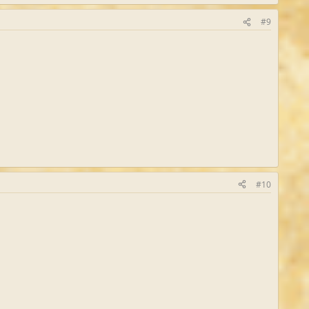
#9
#10