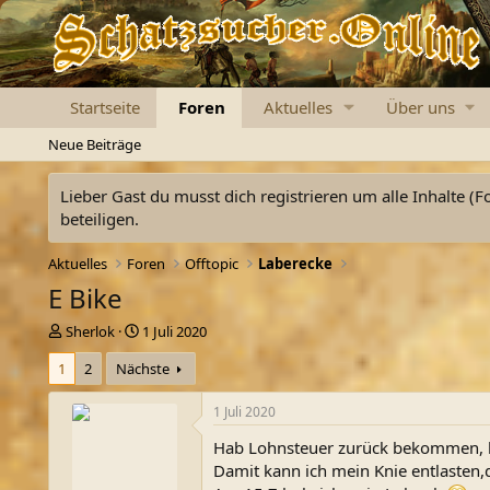
Startseite
Foren
Aktuelles
Über uns
Neue Beiträge
Lieber Gast du musst dich registrieren um alle Inhalte (F
beteiligen.
Aktuelles
Foren
Offtopic
Laberecke
E Bike
E
E
Sherlok
1 Juli 2020
r
r
1
2
Nächste
s
s
t
t
e
e
1 Juli 2020
l
l
Hab Lohnsteuer zurück bekommen, bal
l
l
e
t
Damit kann ich mein Knie entlasten,
r
a