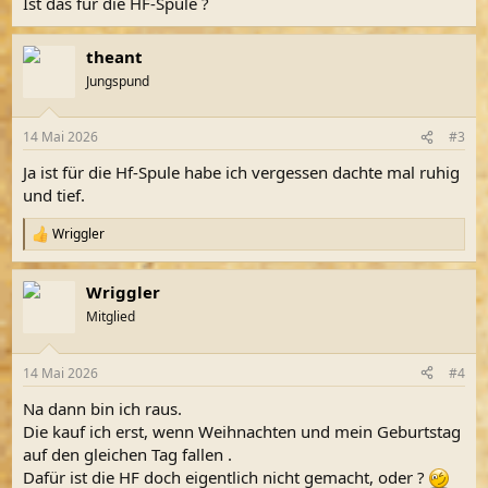
Ist das für die HF-Spule ?
theant
Jungspund
14 Mai 2026
#3
Ja ist für die Hf-Spule habe ich vergessen dachte mal ruhig
und tief.
Wriggler
R
e
a
Wriggler
k
t
Mitglied
i
o
n
14 Mai 2026
#4
e
n
Na dann bin ich raus.
:
Die kauf ich erst, wenn Weihnachten und mein Geburtstag
auf den gleichen Tag fallen .
Dafür ist die HF doch eigentlich nicht gemacht, oder ?