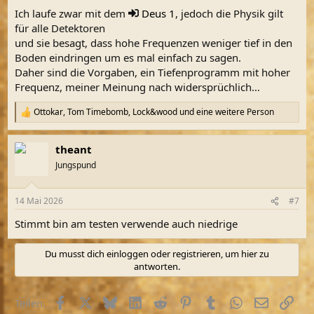
Ich laufe zwar mit dem
Deus 1
, jedoch die Physik gilt
für alle Detektoren
und sie besagt, dass hohe Frequenzen weniger tief in den
Boden eindringen um es mal einfach zu sagen.
Daher sind die Vorgaben, ein Tiefenprogramm mit hoher
Frequenz, meiner Meinung nach widersprüchlich…
Ottokar
,
Tom Timebomb
,
Lock&wood
und eine weitere Person
R
e
a
theant
k
t
Jungspund
i
o
n
14 Mai 2026
#7
e
n
Stimmt bin am testen verwende auch niedrige
:
Du musst dich einloggen oder registrieren, um hier zu
antworten.
Facebook
X (Twitter)
Bluesky
LinkedIn
Reddit
Pinterest
Tumblr
WhatsApp
E-Mail
Link
Teilen: