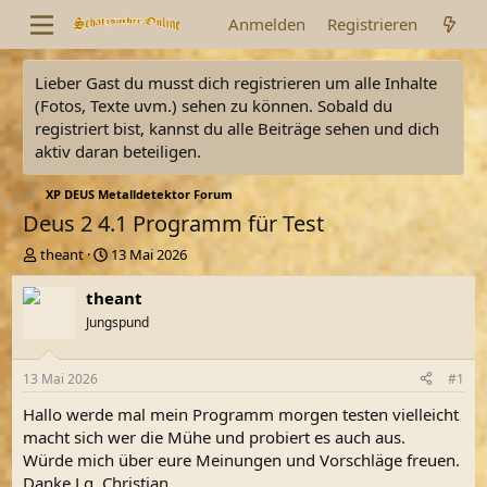
Anmelden
Registrieren
Lieber Gast du musst dich registrieren um alle Inhalte
(Fotos, Texte uvm.) sehen zu können. Sobald du
registriert bist, kannst du alle Beiträge sehen und dich
aktiv daran beteiligen.
XP DEUS Metalldetektor Forum
Deus 2 4.1 Programm für Test
E
E
theant
13 Mai 2026
r
r
s
s
theant
t
t
Jungspund
e
e
l
l
l
l
13 Mai 2026
#1
e
t
r
a
Hallo werde mal mein Programm morgen testen vielleicht
m
macht sich wer die Mühe und probiert es auch aus.
Würde mich über eure Meinungen und Vorschläge freuen.
Danke Lg. Christian