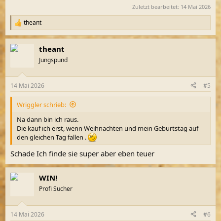
Zuletzt bearbeitet:
14 Mai 2026
theant
R
e
a
theant
k
t
Jungspund
i
o
n
14 Mai 2026
#5
e
n
Wriggler schrieb:
:
Na dann bin ich raus.
Die kauf ich erst, wenn Weihnachten und mein Geburtstag auf
den gleichen Tag fallen .
Schade Ich finde sie super aber eben teuer
WIN!
Profi Sucher
14 Mai 2026
#6