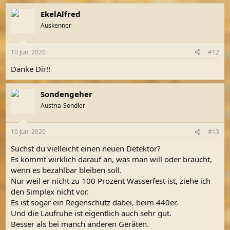
a
EkelAlfred
k
t
Auskenner
i
o
n
10 Juni 2020
#12
e
n
Danke Dir!!
:
Sondengeher
Austria-Sondler
10 Juni 2020
#13
Suchst du vielleicht einen neuen Detektor?
Es kommt wirklich darauf an, was man will oder braucht,
wenn es bezahlbar bleiben soll.
Nur weil er nicht zu 100 Prozent Wasserfest ist, ziehe ich
den Simplex nicht vor.
Es ist sogar ein Regenschutz dabei, beim 440er.
Und die Laufruhe ist eigentlich auch sehr gut.
Besser als bei manch anderen Geräten.