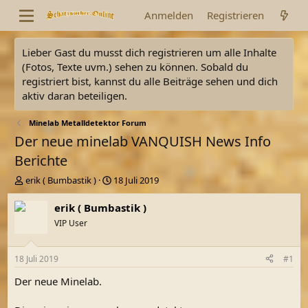
Anmelden
Registrieren
Lieber Gast du musst dich registrieren um alle Inhalte
(Fotos, Texte uvm.) sehen zu können. Sobald du
registriert bist, kannst du alle Beiträge sehen und dich
aktiv daran beteiligen.
Minelab Metalldetektor Forum
Der neue minelab VANQUISH News Info
Berichte
E
E
erik ( Bumbastik )
18 Juli 2019
r
r
s
s
erik ( Bumbastik )
t
t
VIP User
e
e
l
l
l
l
18 Juli 2019
#1
e
t
r
a
Der neue Minelab.
m