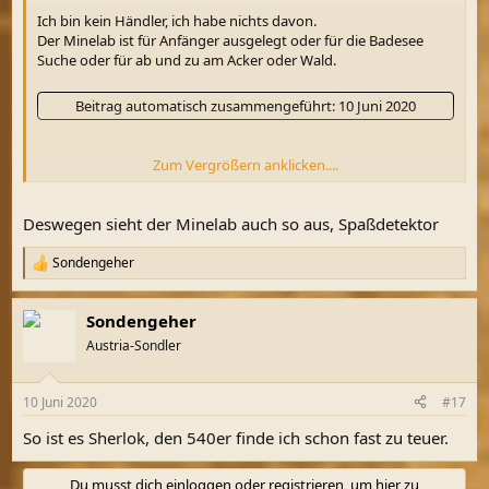
Ich bin kein Händler, ich habe nichts davon.
Der Minelab ist für Anfänger ausgelegt oder für die Badesee
Suche oder für ab und zu am Acker oder Wald.
Beitrag automatisch zusammengeführt:
10 Juni 2020
Zum Vergrößern anklicken....
Unter Multifrequenz verstehen die meisten nicht, was es
wirklich ist.
Deswegen sieht der Minelab auch so aus, Spaßdetektor
Sondengeher
R
e
a
Sondengeher
k
t
Austria-Sondler
i
o
n
10 Juni 2020
#17
e
n
So ist es Sherlok, den 540er finde ich schon fast zu teuer.
:
Du musst dich einloggen oder registrieren, um hier zu