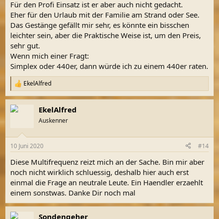
Für den Profi Einsatz ist er aber auch nicht gedacht.
Eher für den Urlaub mit der Familie am Strand oder See.
Das Gestänge gefällt mir sehr, es könnte ein bisschen
leichter sein, aber die Praktische Weise ist, um den Preis,
sehr gut.
Wenn mich einer Fragt:
Simplex oder 440er, dann würde ich zu einem 440er raten.
EkelAlfred
R
e
a
EkelAlfred
k
t
Auskenner
i
o
n
10 Juni 2020
#14
e
n
Diese Multifrequenz reizt mich an der Sache. Bin mir aber
:
noch nicht wirklich schluessig, deshalb hier auch erst
einmal die Frage an neutrale Leute. Ein Haendler erzaehlt
einem sonstwas. Danke Dir noch mal
Sondengeher