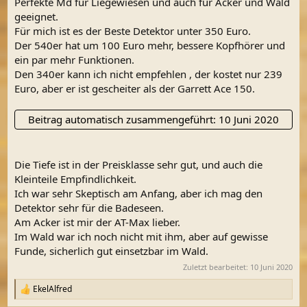
Perfekte Md für Liegewiesen und auch für Äcker und Wald
geeignet.
Für mich ist es der Beste Detektor unter 350 Euro.
Der 540er hat um 100 Euro mehr, bessere Kopfhörer und
ein par mehr Funktionen.
Den 340er kann ich nicht empfehlen , der kostet nur 239
Euro, aber er ist gescheiter als der Garrett Ace 150.
Beitrag automatisch zusammengeführt:
10 Juni 2020
Die Tiefe ist in der Preisklasse sehr gut, und auch die
Kleinteile Empfindlichkeit.
Ich war sehr Skeptisch am Anfang, aber ich mag den
Detektor sehr für die Badeseen.
Am Acker ist mir der AT-Max lieber.
Im Wald war ich noch nicht mit ihm, aber auf gewisse
Funde, sicherlich gut einsetzbar im Wald.
Zuletzt bearbeitet:
10 Juni 2020
EkelAlfred
R
e