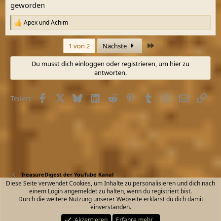
geworden
Apex
und
Achim
R
e
a
Letzte
1 von 2
Nächste
k
t
Du musst dich einloggen oder registrieren, um hier zu
i
antworten.
o
n
e
Facebook
X (Twitter)
Bluesky
LinkedIn
Reddit
Pinterest
Tumblr
WhatsApp
E-Mail
Link
n
Teilen:
:
TreasureDigest der YouTube Kanal
Diese Seite verwendet Cookies, um Inhalte zu personalisieren und dich nach
einem Login angemeldet zu halten, wenn du registriert bist.
Kontakt
Nutzungsbedingungen
Datenschutz
Durch die weitere Nutzung unserer Webseite erklärst du dich damit
Hilfe und Impressum
Start
R
einverstanden.
S
S
Akzeptieren
Erfahre mehr…