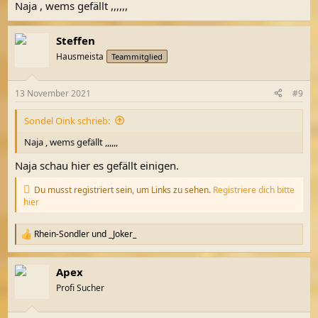
Naja , wems gefällt ,,,,,,
:
Steffen
Hausmeista
Teammitglied
13 November 2021
#9
Sondel Oink schrieb:
Naja , wems gefällt ,,,,,,
Naja schau hier es gefällt einigen.
Du musst registriert sein, um Links zu sehen.
Registriere dich bitte
hier
Rhein-Sondler
und
_Joker_
R
e
a
Apex
k
t
Profi Sucher
i
o