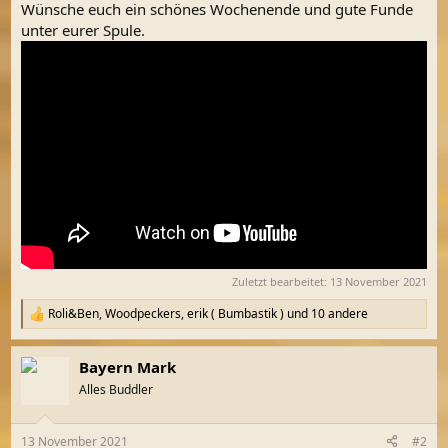
Wünsche euch ein schönes Wochenende und gute Funde
unter eurer Spule.
Zuletzt bearbeitet:
13 November 2021
Roli&Ben
,
Woodpeckers
,
erik ( Bumbastik )
und 10 andere
R
e
a
Bayern Mark
k
t
Alles Buddler
i
o
n
13 November 2021
#2