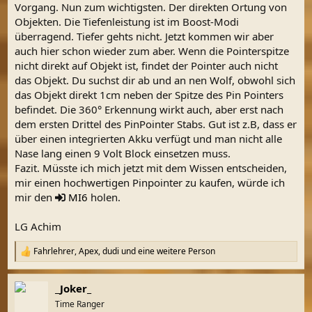
Vorgang. Nun zum wichtigsten. Der direkten Ortung von
Objekten. Die Tiefenleistung ist im Boost-Modi
überragend. Tiefer gehts nicht. Jetzt kommen wir aber
auch hier schon wieder zum aber. Wenn die Pointerspitze
nicht direkt auf Objekt ist, findet der Pointer auch nicht
das Objekt. Du suchst dir ab und an nen Wolf, obwohl sich
das Objekt direkt 1cm neben der Spitze des Pin Pointers
befindet. Die 360° Erkennung wirkt auch, aber erst nach
dem ersten Drittel des PinPointer Stabs. Gut ist z.B, dass er
über einen integrierten Akku verfügt und man nicht alle
Nase lang einen 9 Volt Block einsetzen muss.
Fazit. Müsste ich mich jetzt mit dem Wissen entscheiden,
mir einen hochwertigen Pinpointer zu kaufen, würde ich
mir den
MI6
holen.
LG Achim
Fahrlehrer
,
Apex
,
dudi
und eine weitere Person
R
e
a
_Joker_
k
t
Time Ranger
i