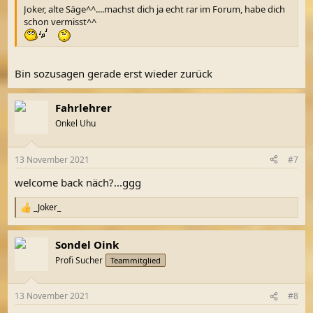
Joker, alte Säge^^....machst dich ja echt rar im Forum, habe dich
schon vermisst^^
Bin sozusagen gerade erst wieder zurück
Fahrlehrer
Onkel Uhu
13 November 2021
#7
welcome back näch?...ggg
_Joker_
R
e
a
Sondel Oink
k
t
Profi Sucher
Teammitglied
i
o
n
13 November 2021
#8
e
n