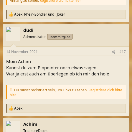
Anhang zu sehen.
Registriere dich bitte hier
Apex
,
Rhein-Sondler
und
_Joker_
R
e
a
dudi
k
t
Administrator
Teammitglied
i
o
n
14 November 2021
#17
e
n
Moin Achim
:
Kannst du zum Pinpointer noch etwas sagen..
War ja erst auch am überlegen ob ich mir den hole
Du musst registriert sein, um Links zu sehen.
Registriere dich bitte
hier
Apex
R
e
a
Achim
k
t
TreasureDigest