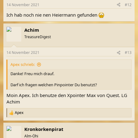
n
14 November 2021
#12
e
n
Ich hab noch nie nen Heiermann gefunden
:
Achim
TreasureDigest
14 November 2021
#13
Apex schrieb:
Danke! Freu mich drauf.
Darf ich fragen welchen Pinpointer Du benutzt?
Moin Apex. Ich benutze den Xpointer Max von Quest. LG
Achim
Apex
R
e
a
Kronkorkenpirat
k
t
Alm-Öhi