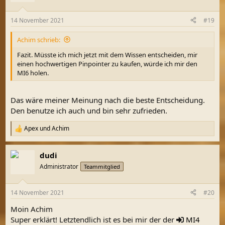
o
n
14 November 2021
#19
e
n
Achim schrieb:
:
Fazit. Müsste ich mich jetzt mit dem Wissen entscheiden, mir
einen hochwertigen Pinpointer zu kaufen, würde ich mir den
MI6 holen.
Das wäre meiner Meinung nach die beste Entscheidung.
Den benutze ich auch und bin sehr zufrieden.
Apex
und
Achim
R
e
a
dudi
k
t
Administrator
Teammitglied
i
o
n
14 November 2021
#20
e
n
Moin Achim
:
Super erklärt! Letztendlich ist es bei mir der der
MI4