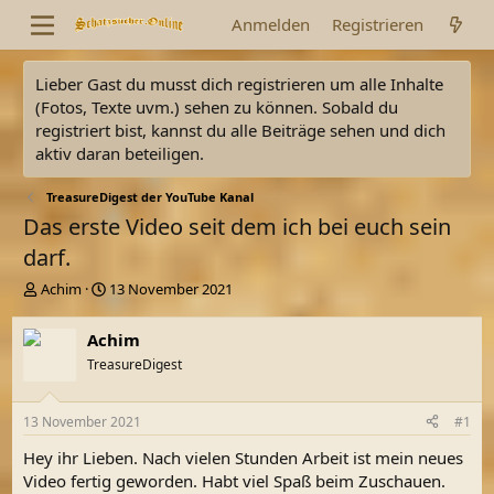
Anmelden
Registrieren
Lieber Gast du musst dich registrieren um alle Inhalte
(Fotos, Texte uvm.) sehen zu können. Sobald du
registriert bist, kannst du alle Beiträge sehen und dich
aktiv daran beteiligen.
TreasureDigest der YouTube Kanal
Das erste Video seit dem ich bei euch sein
darf.
E
E
Achim
13 November 2021
r
r
s
s
Achim
t
t
TreasureDigest
e
e
l
l
l
l
13 November 2021
#1
e
t
r
a
Hey ihr Lieben. Nach vielen Stunden Arbeit ist mein neues
m
Video fertig geworden. Habt viel Spaß beim Zuschauen.