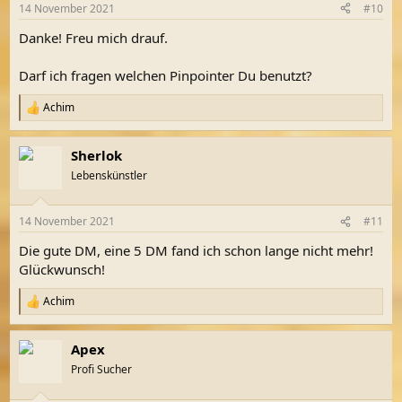
n
14 November 2021
#10
e
n
Danke! Freu mich drauf.
:
Darf ich fragen welchen Pinpointer Du benutzt?
Achim
R
e
a
Sherlok
k
t
Lebenskünstler
i
o
n
14 November 2021
#11
e
n
Die gute DM, eine 5 DM fand ich schon lange nicht mehr!
:
Glückwunsch!
Achim
R
e
a
Apex
k
t
Profi Sucher
i
o