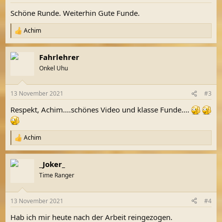
e
n
Schöne Runde. Weiterhin Gute Funde.
:
Achim
R
e
a
Fahrlehrer
k
t
Onkel Uhu
i
o
n
13 November 2021
#3
e
n
Respekt, Achim....schönes Video und klasse Funde....
:
Achim
R
e
a
_Joker_
k
t
Time Ranger
i
o
n
13 November 2021
#4
e
n
Hab ich mir heute nach der Arbeit reingezogen.
: