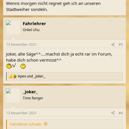
Wenns morgen nicht regnet geh ich an unseren
Stadtweiher sondeln.
Fahrlehrer
Onkel Uhu
13 November 2021
#5
Joker, alte Säge^^....machst dich ja echt rar im Forum,
habe dich schon vermisst^^
Apex
und
_Joker_
R
e
a
_Joker_
k
t
Time Ranger
i
o
n
13 November 2021
#6
e
n
Fahrlehrer schrieb:
: