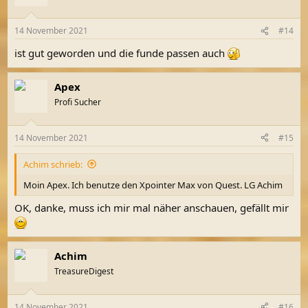
i
o
n
14 November 2021
#14
e
n
ist gut geworden und die funde passen auch
:
Apex
Profi Sucher
14 November 2021
#15
Achim schrieb:
Moin Apex. Ich benutze den Xpointer Max von Quest. LG Achim
OK, danke, muss ich mir mal näher anschauen, gefällt mir
Achim
TreasureDigest
14 November 2021
#16