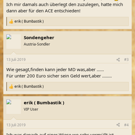
Ich mir damals auch überlegt den zuzulegen, hatte mich
dann aber für den ACE entschieden!
erik ( Bumbastik )
R
e
a
Sondengeher
k
t
Austria-Sondler
i
o
n
13 Juli 2019
#3
e
n
Wie gesagt,finden kann jeder MD was,aber ......
:
Für unter 200 Euro sicher sein Geld wert,aber ........
erik ( Bumbastik )
R
e
a
erik ( Bumbastik )
k
t
VIP User
i
o
n
13 Juli 2019
#4
e
n
Ich war danach auf einer Wiese wo sehr vermüllt ist.