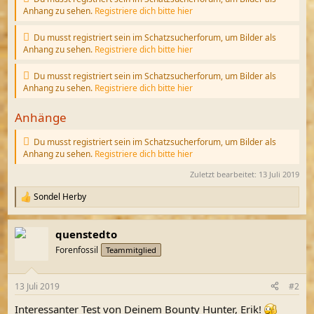
Anhang zu sehen.
Registriere dich bitte hier
Du musst registriert sein im Schatzsucherforum, um Bilder als
Anhang zu sehen.
Registriere dich bitte hier
Du musst registriert sein im Schatzsucherforum, um Bilder als
Anhang zu sehen.
Registriere dich bitte hier
Anhänge
Du musst registriert sein im Schatzsucherforum, um Bilder als
Anhang zu sehen.
Registriere dich bitte hier
Zuletzt bearbeitet:
13 Juli 2019
Sondel Herby
R
e
a
quenstedto
k
t
Forenfossil
Teammitglied
i
o
n
13 Juli 2019
#2
e
n
Interessanter Test von Deinem Bounty Hunter, Erik!
: