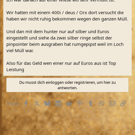
:
Wir hatten mit einem 400i / deus / Orx dort versucht die
haben wir nicht ruhig bekommen wegen den ganzen Müll.
Und dan mit dem hunter nur auf silber und Euros
eingestellt und siehe da zwei silber ringe selbst der
pinpointer beim ausgraben hat rumgepipst weil im Loch
viel Müll war.
Also für das Geld wen einer nur auf Euros aus ist Top
Leistung
Du musst dich einloggen oder registrieren, um hier zu
antworten.
Facebook
X (Twitter)
Bluesky
LinkedIn
Reddit
Pinterest
Tumblr
WhatsApp
E-Mail
Link
Teilen: