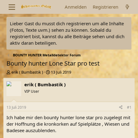
Anmelden
Registrieren
Lieber Gast du musst dich registrieren um alle Inhalte
(Fotos, Texte uvm.) sehen zu können. Sobald du
registriert bist, kannst du alle Beiträge sehen und dich
aktiv daran beteiligen.
BOUNTY HUNTER Metalldetektor Forum
Bounty hunter Lone Star pro test
E
E
erik ( Bumbastik )
13 Juli 2019
r
r
s
s
erik ( Bumbastik )
t
t
VIP User
e
e
l
l
l
l
13 Juli 2019
#1
e
t
r
a
Ich habe mir den bounty hunter lone star pro zugelegt mit
m
der Hoffnung die kronkorken auf Spielplätze , Wiesen und
Badesee auszublenden.